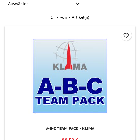

Auswählen
1 - 7 von 7 Artikel(n)
favorite_border
A-B-C TEAM PACK - KLIMA