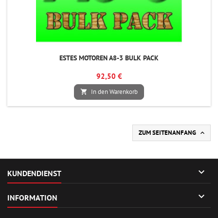
ESTES MOTOREN A8-3 BULK PACK
92,50 €
In den Warenkorb

ZUM SEITENANFANG


KUNDENDIENST

INFORMATION