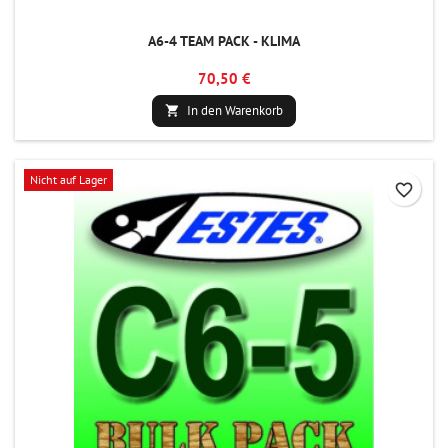
A6-4 TEAM PACK - KLIMA
70,50 €
In den Warenkorb

Nicht auf Lager
favorite_border