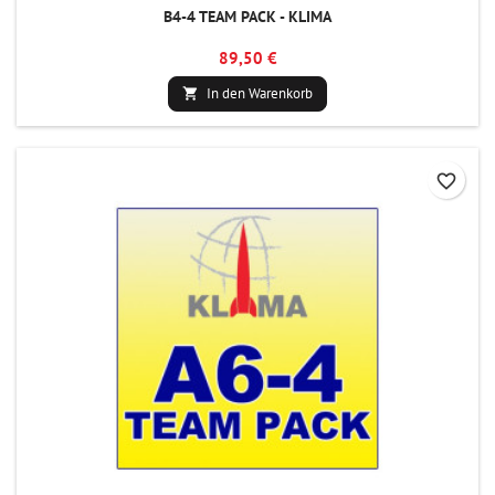
B4-4 TEAM PACK - KLIMA
89,50 €
In den Warenkorb

favorite_border