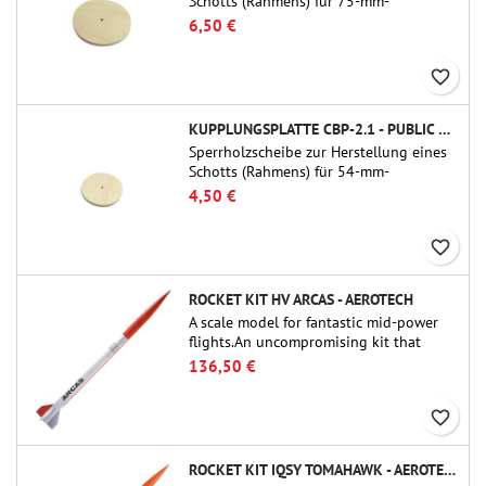
Schotts (Rahmens) für 75-mm-
Rohrkupplungen (PT-3.0/QT-3.0) von
6,50 €
Public Missiles Ltd.
favorite_border
KUPPLUNGSPLATTE CBP-2.1 - PUBLIC MISSILES LTD.
Sperrholzscheibe zur Herstellung eines
Schotts (Rahmens) für 54-mm-
Rohrkupplungen (PT-2.1 oder QT-2.1)
4,50 €
von Public Missiles Ltd.
favorite_border
ROCKET KIT HV ARCAS - AEROTECH
A scale model for fantastic mid-power
flights.An uncompromising kit that
allows you to build a replica of one of
136,50 €
the most famous sounding-rocket ever.
favorite_border
ROCKET KIT IQSY TOMAHAWK - AEROTECH