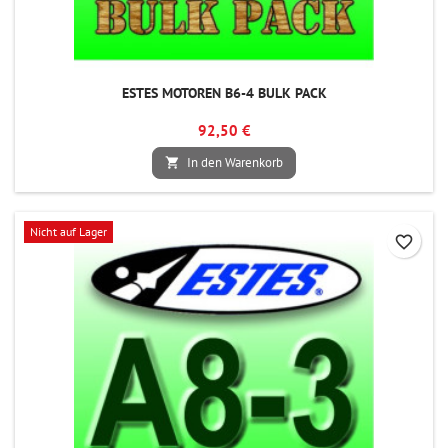
ESTES MOTOREN B6-4 BULK PACK
92,50 €
In den Warenkorb

Nicht auf Lager
favorite_border