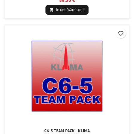
88,50 €
In den Warenkorb

favorite_border
C6-5 TEAM PACK - KLIMA