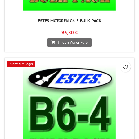
ESTES MOTOREN C6-5 BULK PACK
96,80 €
In den Warenkorb

Nicht auf Lager
favorite_border