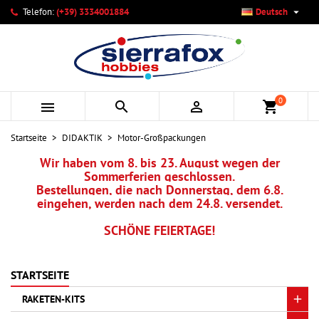

Telefon:
(+39) 3334001884
Deutsch
×
×
×
×
Ihre Wunschlisten
((modalTitle))
Wunschliste erstellen
Anmelden
add_circle_outline
Neue Liste anlegen
((confirmMessage))
Sie müssen angemeldet sein, um Artikel Ihrer Wunschliste
Name der Wunschliste
hinzufügen zu können.
0



shopping_cart
((cancelText))
((modalDeleteText))
Abbrechen
Anmelden
Startseite
DIDAKTIK
Motor-Großpackungen
Abbrechen
Wunschliste erstellen
Wir haben vom 8. bis 23. August wegen der
Sommerferien geschlossen.
Bestellungen, die nach Donnerstag, dem 6.8.
eingehen, werden nach dem 24.8. versendet.
SCHÖNE FEIERTAGE!
STARTSEITE
RAKETEN-KITS