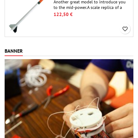
Another great model to introduce you
to the mid-power.A scale replica of a
famous sounding rocket, small in size
122,50 €
and peefect to move to higher-level kits.
favorite_border
BANNER