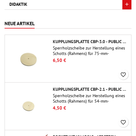
DIDAKTIK
NEUE ARTIKEL
KUPPLUNGSPLATTE CBP-3.0 - PUBLIC MISSILES LTD.
Sperrholzscheibe zur Herstellung eines
Schotts (Rahmens) für 75-mm-
Rohrkupplungen (PT-3.0/QT-3.0) von
6,50 €
Public Missiles Ltd.
favorite_border
KUPPLUNGSPLATTE CBP-2.1 - PUBLIC MISSILES LTD.
Sperrholzscheibe zur Herstellung eines
Schotts (Rahmens) für 54-mm-
Rohrkupplungen (PT-2.1 oder QT-2.1)
4,50 €
von Public Missiles Ltd.
favorite_border