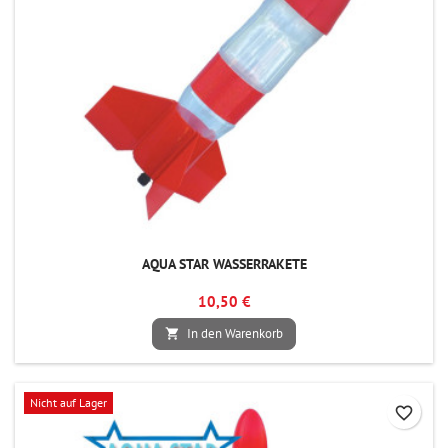
AQUA STAR WASSERRAKETE
10,50 €
In den Warenkorb

Nicht auf Lager
favorite_border