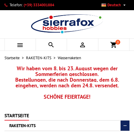

Telefon:
(+39) 3334001884
Deutsch
×
×
×
×
Ihre Wunschlisten
((modalTitle))
Wunschliste erstellen
Anmelden
add_circle_outline
Neue Liste anlegen
((confirmMessage))
Sie müssen angemeldet sein, um Artikel Ihrer Wunschliste
Name der Wunschliste
hinzufügen zu können.
0



shopping_cart
((cancelText))
((modalDeleteText))
Abbrechen
Anmelden
Startseite
RAKETEN-KITS
Wasserraketen
Abbrechen
Wunschliste erstellen
Wir haben vom 8. bis 23. August wegen der
Sommerferien geschlossen.
Bestellungen, die nach Donnerstag, dem 6.8.
eingehen, werden nach dem 24.8. versendet.
SCHÖNE FEIERTAGE!
STARTSEITE
RAKETEN-KITS