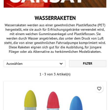
WASSERRAKETEN
Wasserraketen werden aus einer gewöhnlichen Plastikflasche (PET)
hergestellt, wie sie auch für Erfrischungsgetränke verwendet wird,
mit einem weichen Gumminasenkegel und Plastikflossen. Sie
werden durch Wasser angetrieben, das unter dem Druck von Luft
steht, die von einer gewöhnlichen Fahrradpumpe komprimiert wird.
Diese Raketen eignen sich gut für die Ausbildung, für jüngere
Flieger oder als Alternative zu herkömmlichen Modellraketen.

Auswählen
FILTER
1 - 3 von 3 Artikel(n)
favorite_border