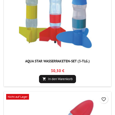
AQUA STAR WASSERRAKETEN-SET (3-TLG.)
30,50 €
In den Warenkorb

Nicht auf Lager
favorite_border