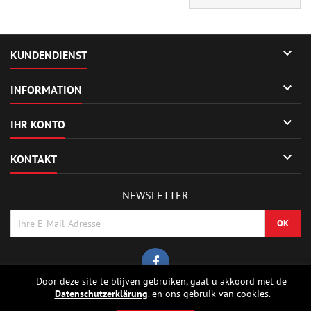

KUNDENDIENST

INFORMATION

IHR KONTO

KONTAKT
NEWSLETTER
Door deze site te blijven gebruiken, gaat u akkoord met de
Datenschutzerklärung
. en ons gebruik van cookies.
© Urheberrecht 2026 Sierrafox Hobbies - Model rocket shop, high power
rocketry, rocket motors, rocket electronics and building parts.. Alle Rechte