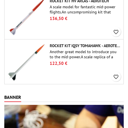
ROCKET KIT HV ARCAS - AEROTECH
A scale model for fantastic mid-power
flights.An uncompromising kit that
allows you to build a replica of one of
136,50 €
the most famous sounding-rocket ever.
favorite_border
ROCKET KIT IQSY TOMAHAWK - AEROTECH
Another great model to introduce you
to the mid-power.A scale replica of a
famous sounding rocket, small in size
122,50 €
and peefect to move to higher-level kits.
favorite_border
BANNER