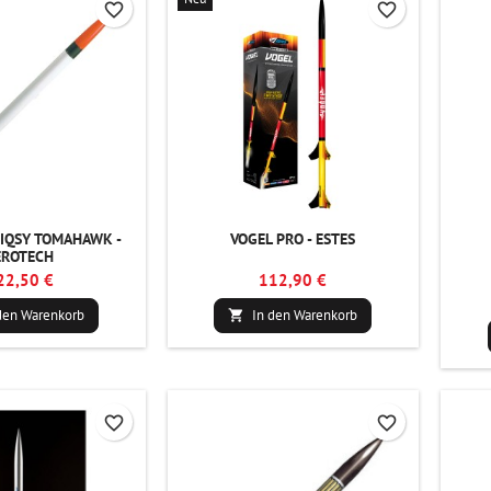
favorite_border
favorite_border
 IQSY TOMAHAWK -
VOGEL PRO - ESTES
EROTECH
22,50 €
112,90 €
den Warenkorb
In den Warenkorb

favorite_border
favorite_border