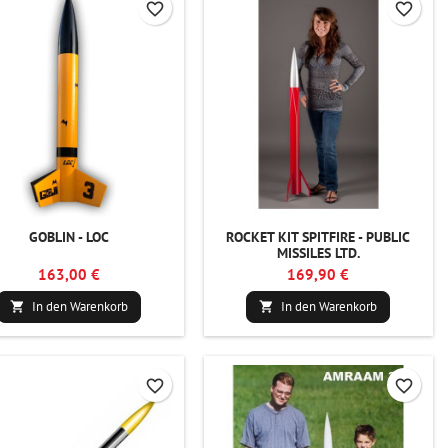
favorite_border
favorite_border
GOBLIN - LOC
ROCKET KIT SPITFIRE - PUBLIC
MISSILES LTD.
163,00 €
169,90 €
In den Warenkorb
In den Warenkorb


favorite_border
favorite_border