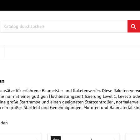
re Wunschlisten
modalTitle))
nschliste erstellen
nmelden

Neue Liste anlegen
onfirmMessage))
 müssen angemeldet sein, um Artikel Ihrer Wunschliste hinzufügen zu
me der Wunschliste
nnen.
((cancelText))
((modalDeleteText)
Abbrechen
Anmelde
Abbrechen
Wunschliste erstelle
en
ausätze für erfahrene Baumeister und Raketenwerfer. Diese Raketen ver
 die nur mit einer gültigen Hochleistungszertifizierung Level 1, Level 2 
ine große Startrampe und einen geeigneten Startcontroller , normalerwei
 ein großes Startfeld und Genehmigungen. Motoren und Baumaterial sind
nden
Neu