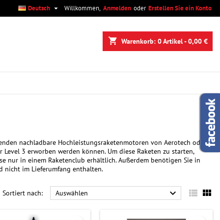

Deutsch
Willkommen,
Anmelden
oder
Erstellen Sie ein Konto
×
×
×
×
shopping_cart
Warenkorb:
0
Artikel - 0,00 €
)
n
n
wenden nachladbare Hochleistungsraketenmotoren von Aerotech oder
oder Level 3 erworben werden können. Um diese Raketen zu starten,
se nur in einem Raketenclub erhältlich. Außerdem benötigen Sie in
 nicht im Lieferumfang enthalten.



Sortiert nach:
Auswählen