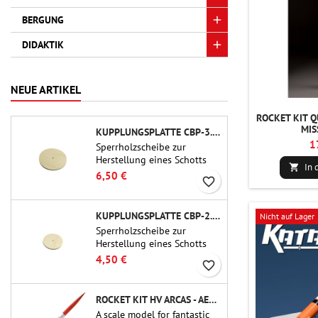
BERGUNG
DIDAKTIK
NEUE ARTIKEL
ROCKET KIT Q
MIS
KUPPLUNGSPLATTE CBP-3.0 - PUBLIC MISSILES LTD.
1
Sperrholzscheibe zur
Herstellung eines Schotts
In 

(Rahmens) für 75-mm-
6,50 €
favorite_border
Rohrkupplungen (PT-3.0/QT-
3.0) von Public Missiles Ltd.
KUPPLUNGSPLATTE CBP-2.1 - PUBLIC MISSILES LTD.
Nicht auf Lager
Sperrholzscheibe zur
Herstellung eines Schotts
(Rahmens) für 54-mm-
4,50 €
favorite_border
Rohrkupplungen (PT-2.1
oder QT-2.1) von Public
Missiles Ltd.
ROCKET KIT HV ARCAS - AEROTECH
A scale model for fantastic