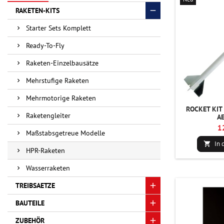
RAKETEN-KITS
Starter Sets Komplett
Ready-To-Fly
Raketen-Einzelbausätze
Mehrstufige Raketen
Mehrmotorige Raketen
ROCKET KIT
Raketengleiter
A
1
Maßstabsgetreue Modelle
In 

HPR-Raketen
Wasserraketen
TREIBSAETZE
BAUTEILE
ZUBEHÖR