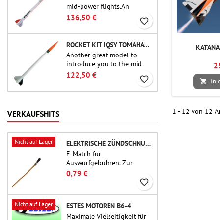
mid-power flights.An
uncompromising kit that
136,50 €
favorite_border
allows you to build a replica
of one of the most famous
sounding-rocket ever.
ROCKET KIT IQSY TOMAHAWK - AEROTECH
KATANA
Another great model to
introduce you to the mid-
2
power.A scale replica of a
122,50 €
favorite_border
In 
famous sounding rocket,

small in size and peefect to
move to higher-level kits.
1 - 12 von 12 Ar
VERKAUFSHITS
Nicht auf Lager
ELEKTRISCHE ZÜNDSCHNUR FÜR AUSSTOSSLADUNG
E-Match für
Auswurfgebühren. Zur
Verwendung mit
0,79 €
Höhenmessern oder anderen
favorite_border
elektronischen Geräten.
Nicht auf Lager
ESTES MOTOREN B6-4
Maximale Vielseitigkeit für