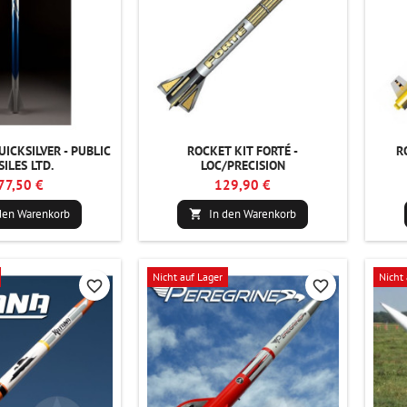
UICKSILVER - PUBLIC
ROCKET KIT FORTÉ -
R
SILES LTD.
LOC/PRECISION
77,50 €
129,90 €
den Warenkorb
In den Warenkorb

Nicht auf Lager
Nicht 
favorite_border
favorite_border