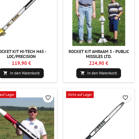
OCKET KIT HI-TECH H45 -
ROCKET KIT AMRAAM 3 - PUBLIC
LOC/PRECISION
MISSILES LTD.
119,90 €
224,90 €
In den Warenkorb
In den Warenkorb


auf Lager
Nicht auf Lager
favorite_border
favorite_border