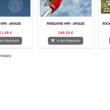
 HPR - APOGEE
PEREGRINE HPR - APOGEE
ROCK
51,49 €
249,50 €
den Warenkorb
In den Warenkorb

tikel(n)