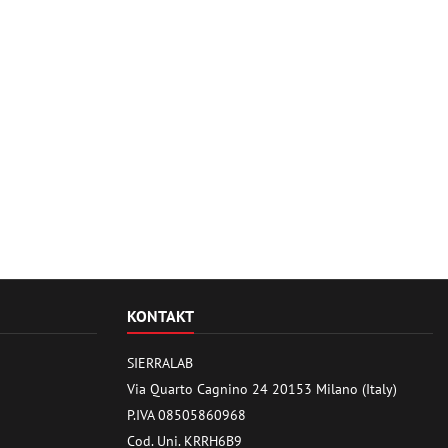
KONTAKT
SIERRALAB
Via Quarto Cagnino 24 20153 Milano (Italy)
P.IVA 08505860968
Cod. Uni. KRRH6B9