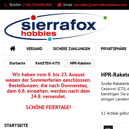
Telefon:
(+39) 3334001884
Email:
sierrafox@sierrafoxhobbies.com
Ih
((
Wu
A
add_circle_outline
((c
Sie
Na
kö
VERSAND
SICHERE ZAHLUNGEN
PRIVATSPHÄRE
Startseite
RAKETEN-KITS
HPR-Raketen
HPR-Raket
Wir haben vom 8. bis 23. August
wegen der Sommerferien geschlossen.
Große Raketenb
Bestellungen, die nach Donnerstag,
Cesaroni (CTI),
dem 6.8. eingehen, werden nach dem
benötigen Sie e
24.8. versendet.
einigen Ländern
SCHÖNE FEIERTAGE!
12 Artikel gefu
STARTSEITE
Neu