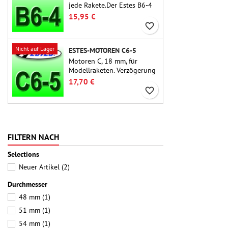
jede Rakete.Der Estes B6-4
ist einer der am häufigsten
15,95 €
verwendeten
favorite_border
Raketenmotoren überhaupt
und für die große Mehrheit
Nicht auf Lager
ESTES-MOTOREN C6-5
der Estes- und ähnlichen
Raketen geeignet.
Motoren C, 18 mm, für
Modellraketen. Verzögerung
5 Sekunden, für einstufige
17,70 €
Raketen.
favorite_border
FILTERN NACH
Selections
Neuer Artikel
(2)
Durchmesser
48 mm
(1)
51 mm
(1)
54 mm
(1)