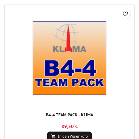
favorite_border
B4-4 TEAM PACK - KLIMA
89,50 €
In den Warenkorb
