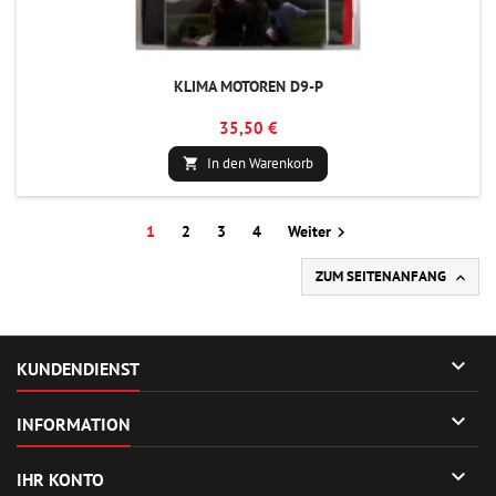
KLIMA MOTOREN D9-P
35,50 €
In den Warenkorb

1
2
3
4
Weiter

ZUM SEITENANFANG


KUNDENDIENST

INFORMATION

IHR KONTO