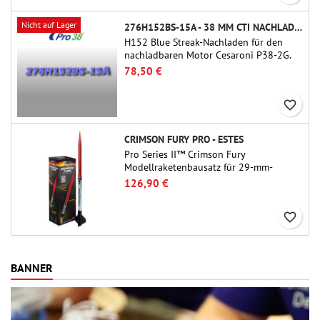
Nicht auf Lager
276H152BS-15A - 38 MM CTI NACHLADEN
H152 Blue Streak-Nachladen für den
nachladbaren Motor Cesaroni P38-2G.
Die Verzögerung von 15 Sekunden ist
78,50 €
über das ProDAT 38-Tool einstellbar.
favorite_border
CRIMSON FURY PRO - ESTES
Pro Series II™ Crimson Fury
Modellraketenbausatz für 29-mm-
Motoren Typ E, F und G.Der Crimson
126,90 €
Fury wurde für fortgeschrittene
Raketenbauer entwickelt und bietet
favorite_border
aufregende Starts, sanfte Landungen
und ein ebenso hochwertiges
Bauerlebnis wie die Flüge selbst.
BANNER