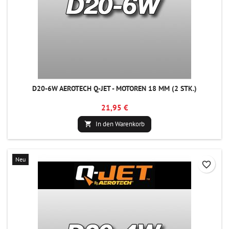
D20-6W AEROTECH Q-JET - MOTOREN 18 MM (2 STK.)
21,95 €
In den Warenkorb

Neu
favorite_border