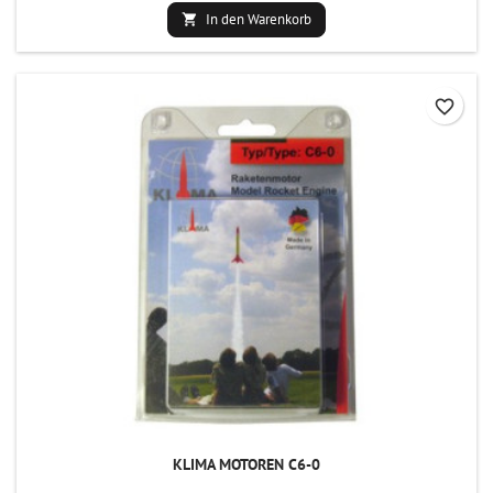
In den Warenkorb

favorite_border
KLIMA MOTOREN C6-0