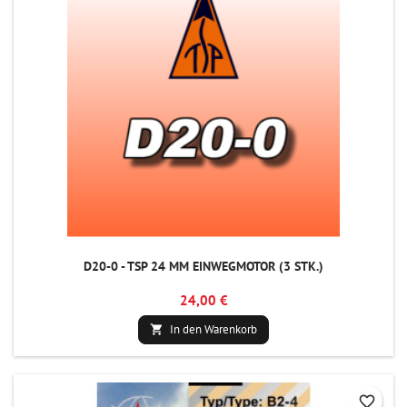
D20-0 - TSP 24 MM EINWEGMOTOR (3 STK.)
24,00 €
In den Warenkorb

favorite_border