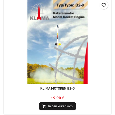
favorite_border
KLIMA MOTOREN B2-0
19,90 €
In den Warenkorb
