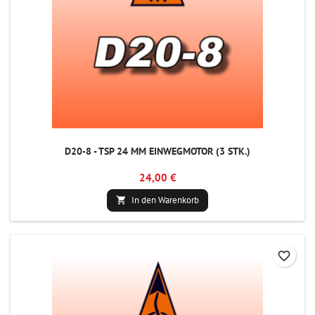
D20-8 - TSP 24 MM EINWEGMOTOR (3 STK.)
24,00 €
In den Warenkorb

favorite_border