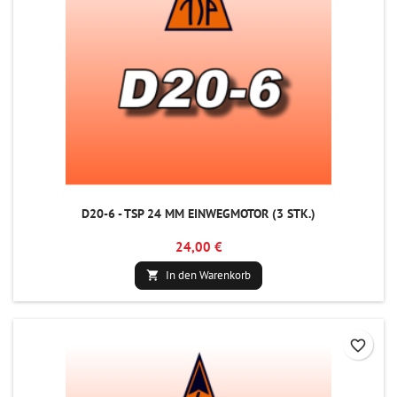
D20-6 - TSP 24 MM EINWEGMOTOR (3 STK.)
24,00 €
In den Warenkorb

favorite_border