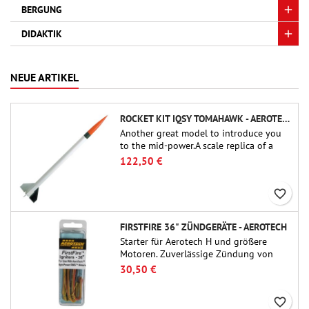
BERGUNG
DIDAKTIK
NEUE ARTIKEL
ROCKET KIT IQSY TOMAHAWK - AEROTECH
Another great model to introduce you
to the mid-power.A scale replica of a
famous sounding rocket, small in size
122,50 €
and peefect to move to higher-level kits.
favorite_border
FIRSTFIRE 36" ZÜNDGERÄTE - AEROTECH
Starter für Aerotech H und größere
Motoren. Zuverlässige Zündung von
Motoren bis zu 91 cm Länge.
30,50 €
favorite_border