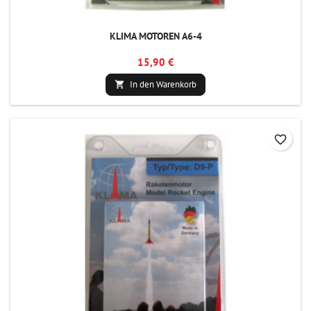
KLIMA MOTOREN A6-4
15,90 €
In den Warenkorb

favorite_border