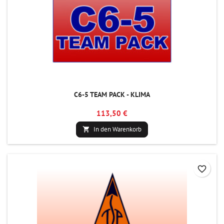
C6-5 TEAM PACK - KLIMA
113,50 €
In den Warenkorb

favorite_border