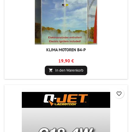
KLIMA MOTOREN B4-P
19,90 €
In den Warenkorb

favorite_border