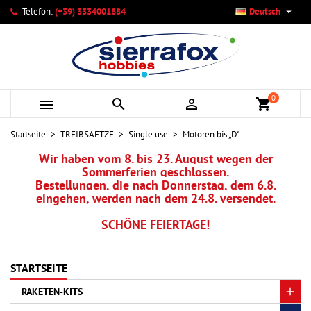

Telefon:
(+39) 3334001884
Deutsch
×
×
×
×
Ihre Wunschlisten
((modalTitle))
Wunschliste erstellen
Anmelden
add_circle_outline
Neue Liste anlegen
((confirmMessage))
Sie müssen angemeldet sein, um Artikel Ihrer Wunschliste
Name der Wunschliste
hinzufügen zu können.
0



shopping_cart
((cancelText))
((modalDeleteText))
Abbrechen
Anmelden
Startseite
TREIBSAETZE
Single use
Motoren bis „D“
Abbrechen
Wunschliste erstellen
Wir haben vom 8. bis 23. August wegen der
Sommerferien geschlossen.
Bestellungen, die nach Donnerstag, dem 6.8.
eingehen, werden nach dem 24.8. versendet.
SCHÖNE FEIERTAGE!
STARTSEITE
RAKETEN-KITS