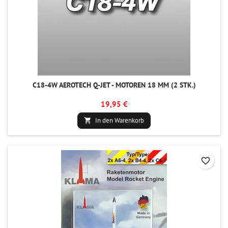
C18-4W AEROTECH Q-JET - MOTOREN 18 MM (2 STK.)
19,95 €
In den Warenkorb

favorite_border