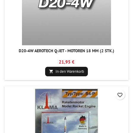
D20-4W AEROTECH Q-JET - MOTOREN 18 MM (2 STK.)
21,95 €
In den Warenkorb

favorite_border