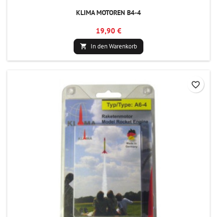
KLIMA MOTOREN B4-4
19,90 €
In den Warenkorb

favorite_border