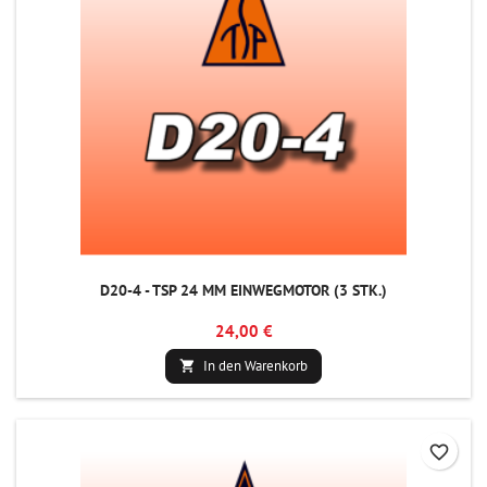
D20-4 - TSP 24 MM EINWEGMOTOR (3 STK.)
24,00 €
In den Warenkorb

favorite_border