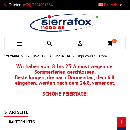

Telefon:
(+39) 3334001884
Deutsch
×
×
×
×
Ihre Wunschlisten
((modalTitle))
Wunschliste erstellen
Anmelden
add_circle_outline
Neue Liste anlegen
((confirmMessage))
Sie müssen angemeldet sein, um Artikel Ihrer Wunschliste
Name der Wunschliste
hinzufügen zu können.
0



shopping_cart
((cancelText))
((modalDeleteText))
Abbrechen
Anmelden
Startseite
TREIBSAETZE
Single use
High Power 29 mm
Abbrechen
Wunschliste erstellen
Wir haben vom 8. bis 23. August wegen der
Sommerferien geschlossen.
Bestellungen, die nach Donnerstag, dem 6.8.
eingehen, werden nach dem 24.8. versendet.
SCHÖNE FEIERTAGE!
STARTSEITE
RAKETEN-KITS