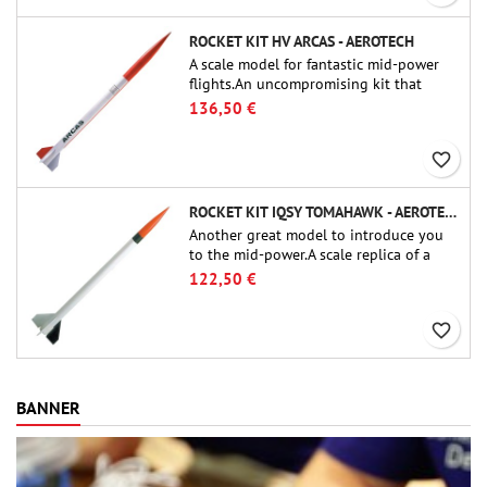
ROCKET KIT HV ARCAS - AEROTECH
A scale model for fantastic mid-power
flights.An uncompromising kit that
allows you to build a replica of one of
136,50 €
the most famous sounding-rocket ever.
favorite_border
ROCKET KIT IQSY TOMAHAWK - AEROTECH
Another great model to introduce you
to the mid-power.A scale replica of a
famous sounding rocket, small in size
122,50 €
and peefect to move to higher-level kits.
favorite_border
BANNER