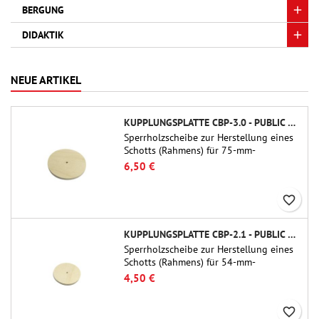
BERGUNG
DIDAKTIK
NEUE ARTIKEL
KUPPLUNGSPLATTE CBP-3.0 - PUBLIC MISSILES LTD.
Sperrholzscheibe zur Herstellung eines
Schotts (Rahmens) für 75-mm-
Rohrkupplungen (PT-3.0/QT-3.0) von
6,50 €
Public Missiles Ltd.
favorite_border
KUPPLUNGSPLATTE CBP-2.1 - PUBLIC MISSILES LTD.
Sperrholzscheibe zur Herstellung eines
Schotts (Rahmens) für 54-mm-
Rohrkupplungen (PT-2.1 oder QT-2.1)
4,50 €
von Public Missiles Ltd.
favorite_border