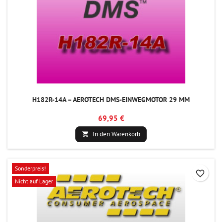
H182R-14A – AEROTECH DMS-EINWEGMOTOR 29 MM
69,95 €
In den Warenkorb

Sonderpreis!
favorite_border
Nicht auf Lager