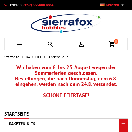

Telefon:
(+39) 3334001884
Deutsch
×
×
×
×
Ihre Wunschlisten
((modalTitle))
Wunschliste erstellen
Anmelden
add_circle_outline
Neue Liste anlegen
((confirmMessage))
Sie müssen angemeldet sein, um Artikel Ihrer Wunschliste
Name der Wunschliste
hinzufügen zu können.
0



shopping_cart
((cancelText))
((modalDeleteText))
Abbrechen
Anmelden
Startseite
BAUTEILE
Andere Teile
Abbrechen
Wunschliste erstellen
Wir haben vom 8. bis 23. August wegen der
Sommerferien geschlossen.
Bestellungen, die nach Donnerstag, dem 6.8.
eingehen, werden nach dem 24.8. versendet.
SCHÖNE FEIERTAGE!
STARTSEITE
RAKETEN-KITS