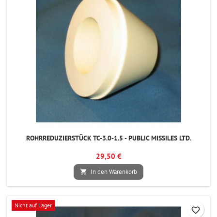
ROHRREDUZIERSTÜCK TC-3.0-1.5 - PUBLIC MISSILES LTD.
29,50 €
In den Warenkorb

Nicht auf Lager
favorite_border