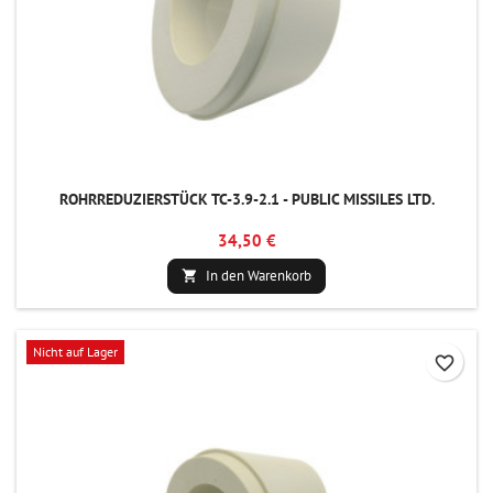
ROHRREDUZIERSTÜCK TC-3.9-2.1 - PUBLIC MISSILES LTD.
34,50 €
In den Warenkorb

Nicht auf Lager
favorite_border