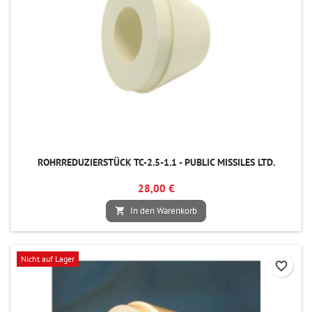
ROHRREDUZIERSTÜCK TC-2.5-1.1 - PUBLIC MISSILES LTD.
28,00 €
In den Warenkorb

Nicht auf Lager
favorite_border