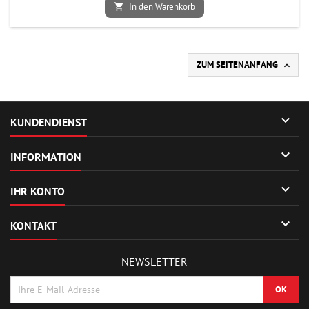
In den Warenkorb

ZUM SEITENANFANG


KUNDENDIENST

INFORMATION

IHR KONTO

KONTAKT
NEWSLETTER