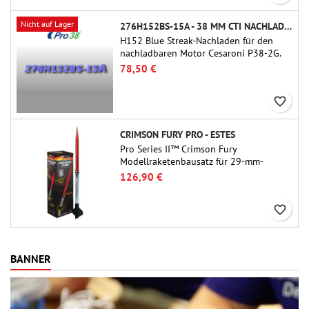
Nicht auf Lager
276H152BS-15A - 38 MM CTI NACHLADEN
H152 Blue Streak-Nachladen für den
nachladbaren Motor Cesaroni P38-2G.
Die Verzögerung von 15 Sekunden ist
78,50 €
über das ProDAT 38-Tool einstellbar.
favorite_border
CRIMSON FURY PRO - ESTES
Pro Series II™ Crimson Fury
Modellraketenbausatz für 29-mm-
Motoren Typ E, F und G.Der Crimson
126,90 €
Fury wurde für fortgeschrittene
Raketenbauer entwickelt und bietet
favorite_border
aufregende Starts, sanfte Landungen
und ein ebenso hochwertiges
Bauerlebnis wie die Flüge selbst.
BANNER