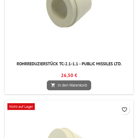
ROHRREDUZIERSTÜCK TC-2.1-1.1 - PUBLIC MISSILES LTD.
26,50 €
In den Warenkorb

Nicht auf Lager
favorite_border