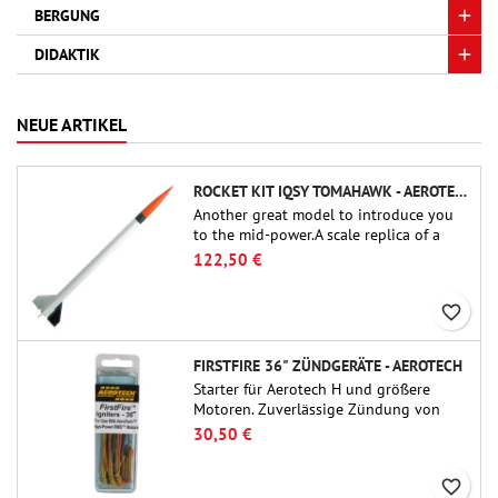
BERGUNG
DIDAKTIK
NEUE ARTIKEL
ROCKET KIT IQSY TOMAHAWK - AEROTECH
Another great model to introduce you
to the mid-power.A scale replica of a
famous sounding rocket, small in size
122,50 €
and peefect to move to higher-level kits.
favorite_border
FIRSTFIRE 36" ZÜNDGERÄTE - AEROTECH
Starter für Aerotech H und größere
Motoren. Zuverlässige Zündung von
Motoren bis zu 91 cm Länge.
30,50 €
favorite_border