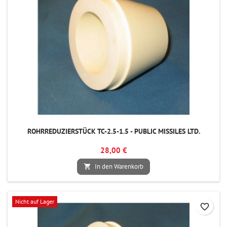
ROHRREDUZIERSTÜCK TC-2.5-1.5 - PUBLIC MISSILES LTD.
28,00 €
In den Warenkorb

Nicht auf Lager
favorite_border