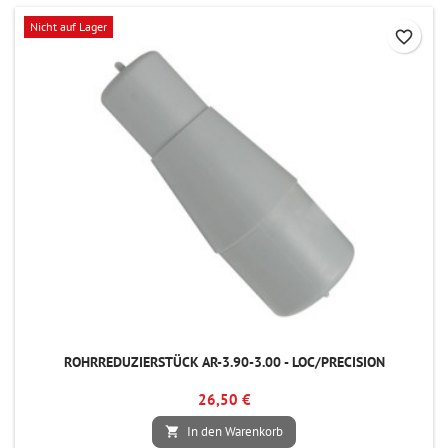
Nicht auf Lager
favorite_border
ROHRREDUZIERSTÜCK AR-3.90-3.00 - LOC/PRECISION
26,50 €
In den Warenkorb
