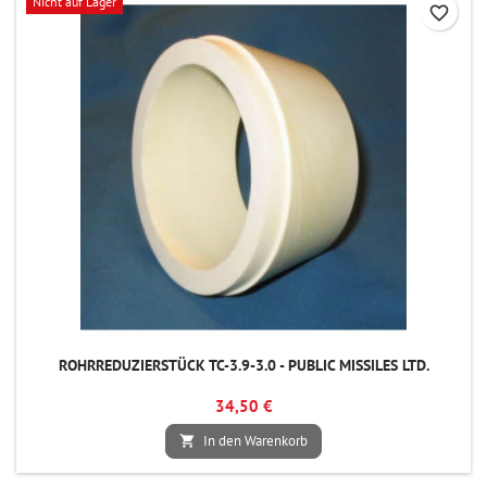
Nicht auf Lager
favorite_border
ROHRREDUZIERSTÜCK TC-3.9-3.0 - PUBLIC MISSILES LTD.
34,50 €
In den Warenkorb
