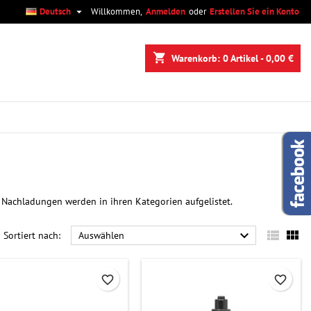

Deutsch
Willkommen,
Anmelden
oder
Erstellen Sie ein Konto
×
×
×
×
shopping_cart
Warenkorb:
0
Artikel - 0,00 €
)
n
n
 Nachladungen werden in ihren Kategorien aufgelistet.



Sortiert nach:
Auswählen
favorite_border
favorite_border