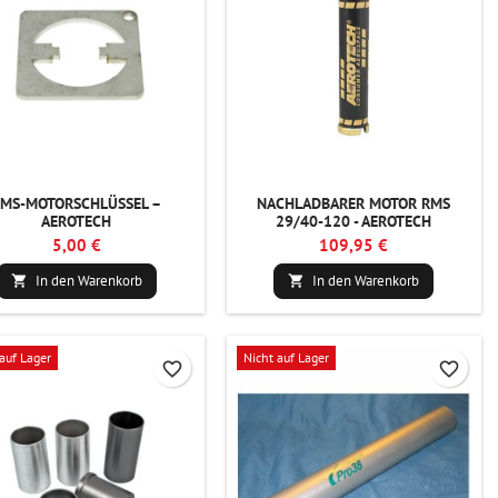
MS-MOTORSCHLÜSSEL –
NACHLADBARER MOTOR RMS
AEROTECH
29/40-120 - AEROTECH
5,00 €
109,95 €
In den Warenkorb
In den Warenkorb


auf Lager
Nicht auf Lager
favorite_border
favorite_border