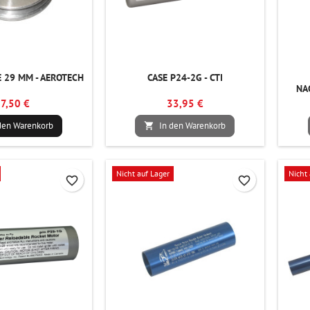
 29 MM - AEROTECH
CASE P24-2G - CTI
NA
7,50 €
33,95 €
den Warenkorb
In den Warenkorb

Nicht auf Lager
Nicht 
favorite_border
favorite_border