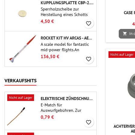
KUPPLUNGSPLATTE CBP-2.1 - PUBLIC MISSILES LTD.
Sperrholzscheibe zur
CASE 
Herstellung eines Schotts
(Rahmens) für 54-mm-
4,50 €
favorite_border
4
Rohrkupplungen (PT-2.1
oder QT-2.1) von Public
In 

Missiles Ltd.
ROCKET KIT HV ARCAS - AEROTECH
A scale model for fantastic
mid-power flights.An
Nicht auf Lager
uncompromising kit that
136,50 €
favorite_border
allows you to build a replica
of one of the most famous
sounding-rocket ever.
VERKAUFSHITS
Nicht auf Lager
ELEKTRISCHE ZÜNDSCHNUR FÜR AUSSTOSSLADUNG
E-Match für
Auswurfgebühren. Zur
Verwendung mit
0,79 €
Höhenmessern oder anderen
favorite_border
ACHTERVER
elektronischen Geräten.
A