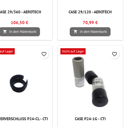
ASE 29/360 - AEROTECH
CASE 29/120 - AEROTECH
106,50 €
70,99 €
In den Warenkorb
In den Warenkorb


auf Lager
Nicht auf Lager
favorite_border
favorite_border
ERVERSCHLUSS P24-CL - CTI
CASE P24-1G - CTI