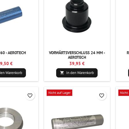
/60 - AEROTECH
VORWÄRTSVERSCHLUSS 24 MM -
R
AEROTECH
9,50 €
39,95 €
den Warenkorb
In den Warenkorb

Nicht auf Lager
Nicht 
favorite_border
favorite_border