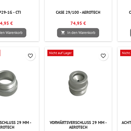
P29-1G - CTI
CASE 29/100 - AEROTECH
C
4,95 €
74,95 €
den Warenkorb
In den Warenkorb

Nicht auf Lager
Nicht 
favorite_border
favorite_border
SCHLUSS 29 MM -
VORWÄRTSVERSCHLUSS 29 MM -
ACHT
EROTECH
AEROTECH