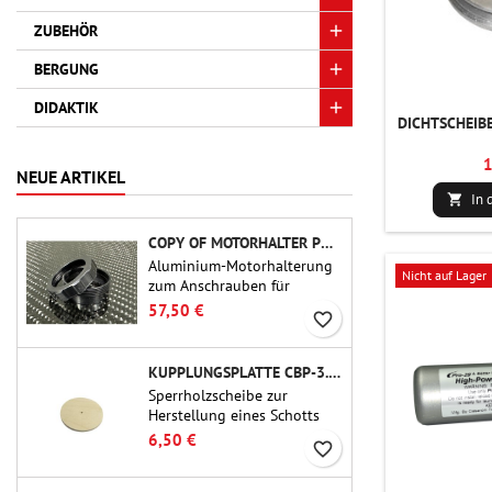
ZUBEHÖR
BERGUNG
DIDAKTIK
DICHTSCHEIBE
1
NEUE ARTIKEL
In 

COPY OF MOTORHALTER PML PRO MR-38
Aluminium-Motorhalterung
Nicht auf Lager
zum Anschrauben für
Raketenmodelle mit 54-mm-
57,50 €
favorite_border
Motoraufnahmen. Geeignet
für PML-Phenolharzrohre.
KUPPLUNGSPLATTE CBP-3.0 - PUBLIC MISSILES LTD.
Sperrholzscheibe zur
Herstellung eines Schotts
(Rahmens) für 75-mm-
6,50 €
favorite_border
Rohrkupplungen (PT-3.0/QT-
3.0) von Public Missiles Ltd.