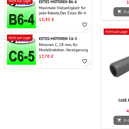
Nicht auf Lager
ESTES MOTOREN B6-4
3
Maximale Vielseitigkeit für
In 

jede Rakete.Der Estes B6-4
ist einer der am häufigsten
15,95 €
verwendeten
favorite_border
Raketenmotoren überhaupt
Nicht auf Lager
und für die große Mehrheit
Nicht auf Lager
ESTES-MOTOREN C6-5
der Estes- und ähnlichen
Raketen geeignet.
Motoren C, 18 mm, für
Modellraketen. Verzögerung
5 Sekunden, für einstufige
17,70 €
Raketen.
favorite_border
CASE 
4
In 
