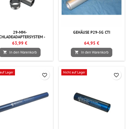
29-MM-
GEHÄUSE P29-5G CTI
CHLADEADAPTERSYSTEM -
AEROTECH
63,99 €
64,95 €
In den Warenkorb
In den Warenkorb


auf Lager
Nicht auf Lager
favorite_border
favorite_border