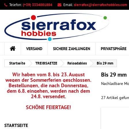
Telefon:
(+39) 3334001884
Email:
sierrafox@sierrafoxhobbies.com
Ih
((
Wu
A
add_circle_outline
((c
Sie
Na
kö
VERSAND
SICHERE ZAHLUNGEN
PRIVATSPHÄRE
Startseite
TREIBSAETZE
Reloadables
Bis 29 mm
Bis 29 mm
Wir haben vom 8. bis 23. August
wegen der Sommerferien geschlossen.
Nachladbare Mot
Bestellungen, die nach Donnerstag,
dem 6.8. eingehen, werden nach dem
24.8. versendet.
27 Artikel gefu
SCHÖNE FEIERTAGE!
STARTSEITE