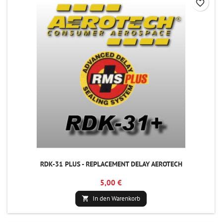
favorite_border
RDK-31 PLUS - REPLACEMENT DELAY AEROTECH
5,00 €
In den Warenkorb
