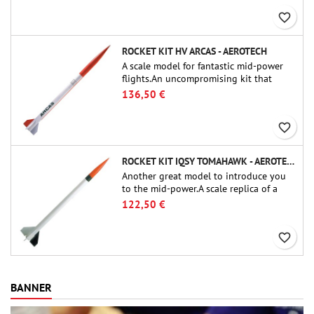
favorite_border
ROCKET KIT HV ARCAS - AEROTECH
A scale model for fantastic mid-power
flights.An uncompromising kit that
allows you to build a replica of one of
136,50 €
the most famous sounding-rocket ever.
favorite_border
ROCKET KIT IQSY TOMAHAWK - AEROTECH
Another great model to introduce you
to the mid-power.A scale replica of a
famous sounding rocket, small in size
122,50 €
and peefect to move to higher-level kits.
favorite_border
BANNER