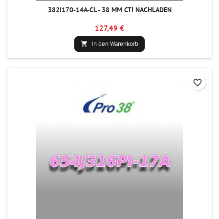
382I170-14A-CL - 38 MM CTI NACHLADEN
127,49 €
In den Warenkorb

favorite_border