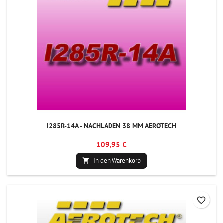
I285R-14A - NACHLADEN 38 MM AEROTECH
109,95 €
In den Warenkorb

favorite_border