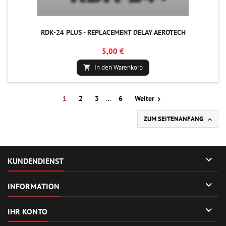
RDK-24 PLUS - REPLACEMENT DELAY AEROTECH
5,00 €
In den Warenkorb

1
2
3
…
6
Weiter

ZUM SEITENANFANG


KUNDENDIENST

INFORMATION

IHR KONTO