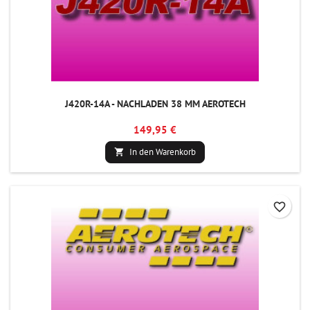
J420R-14A - NACHLADEN 38 MM AEROTECH
149,95 €
In den Warenkorb

favorite_border