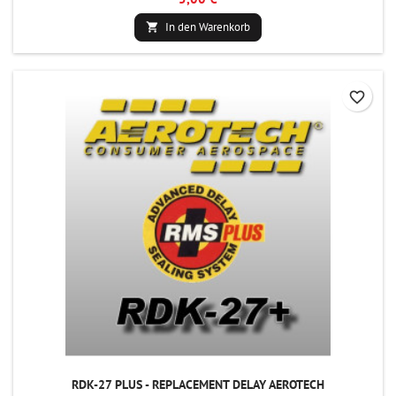
In den Warenkorb

favorite_border
RDK-27 PLUS - REPLACEMENT DELAY AEROTECH