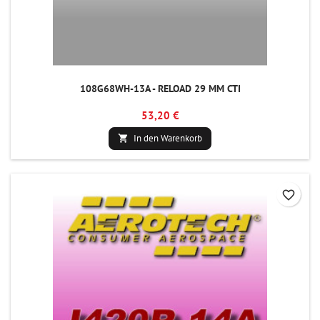
108G68WH-13A - RELOAD 29 MM CTI
53,20 €
In den Warenkorb

favorite_border