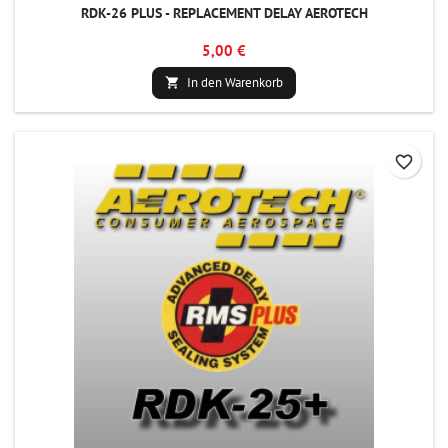
RDK-26 PLUS - REPLACEMENT DELAY AEROTECH
5,00 €
In den Warenkorb

favorite_border