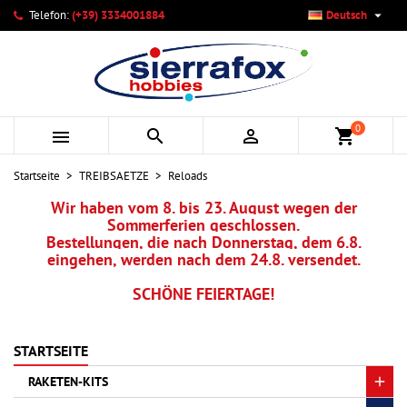

Telefon:
(+39) 3334001884
Deutsch
×
×
×
×
Ihre Wunschlisten
((modalTitle))
Wunschliste erstellen
Anmelden
add_circle_outline
Neue Liste anlegen
((confirmMessage))
Sie müssen angemeldet sein, um Artikel Ihrer Wunschliste
Name der Wunschliste
hinzufügen zu können.
0



shopping_cart
((cancelText))
((modalDeleteText))
Abbrechen
Anmelden
Startseite
TREIBSAETZE
Reloads
Abbrechen
Wunschliste erstellen
Wir haben vom 8. bis 23. August wegen der
Sommerferien geschlossen.
Bestellungen, die nach Donnerstag, dem 6.8.
eingehen, werden nach dem 24.8. versendet.
SCHÖNE FEIERTAGE!
STARTSEITE
RAKETEN-KITS