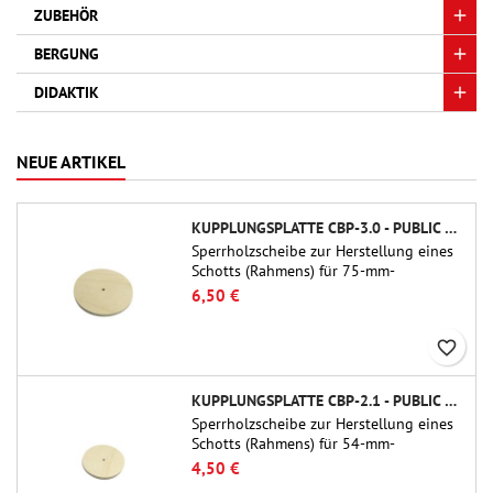
ZUBEHÖR
BERGUNG
DIDAKTIK
NEUE ARTIKEL
KUPPLUNGSPLATTE CBP-3.0 - PUBLIC MISSILES LTD.
Sperrholzscheibe zur Herstellung eines
Schotts (Rahmens) für 75-mm-
Rohrkupplungen (PT-3.0/QT-3.0) von
6,50 €
Public Missiles Ltd.
favorite_border
KUPPLUNGSPLATTE CBP-2.1 - PUBLIC MISSILES LTD.
Sperrholzscheibe zur Herstellung eines
Schotts (Rahmens) für 54-mm-
Rohrkupplungen (PT-2.1 oder QT-2.1)
4,50 €
von Public Missiles Ltd.