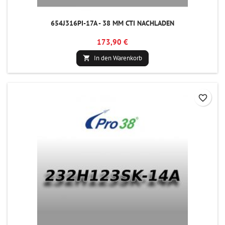
654J316PI-17A - 38 MM CTI NACHLADEN
173,90 €
In den Warenkorb

favorite_border