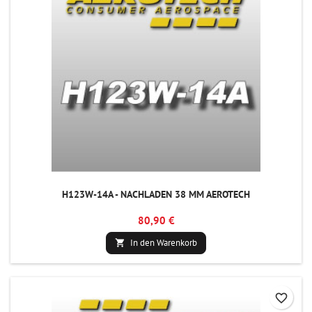
H123W-14A - NACHLADEN 38 MM AEROTECH
80,90 €
In den Warenkorb

favorite_border