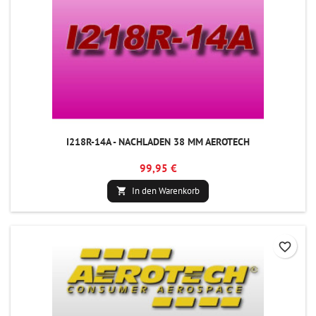
I218R-14A - NACHLADEN 38 MM AEROTECH
99,95 €
In den Warenkorb

favorite_border