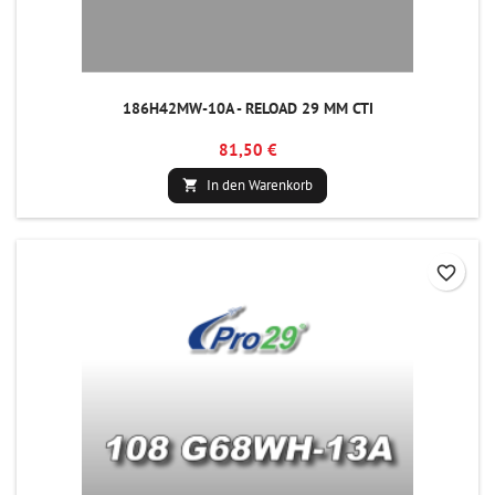
186H42MW-10A - RELOAD 29 MM CTI
81,50 €
In den Warenkorb

favorite_border