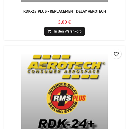
RDK-25 PLUS - REPLACEMENT DELAY AEROTECH
5,00 €
In den Warenkorb

favorite_border