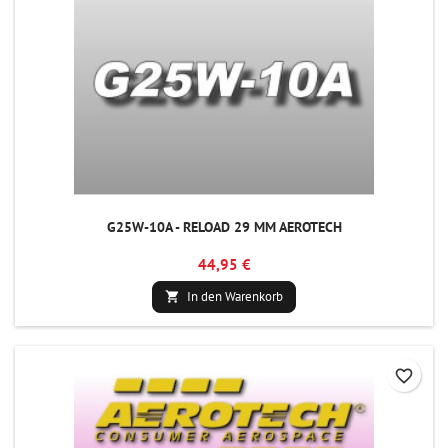
G25W-10A - RELOAD 29 MM AEROTECH
44,95 €
In den Warenkorb

favorite_border