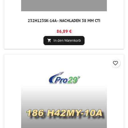
232H123SK-14A - NACHLADEN 38 MM CTI
86,89 €
In den Warenkorb

favorite_border