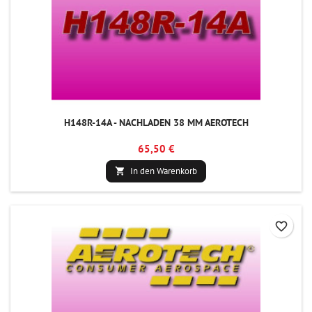
H148R-14A - NACHLADEN 38 MM AEROTECH
65,50 €
In den Warenkorb

favorite_border