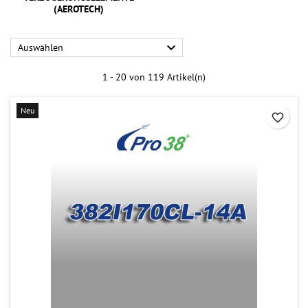
(AEROTECH)

Auswählen
1 - 20 von 119 Artikel(n)
Neu
favorite_border