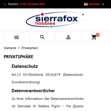

Telefon:
(+39) 3334001884
Deutsch
×
×
×
×
Ihre Wunschlisten
((modalTitle))
Wunschliste erstellen
Anmelden
add_circle_outline
Neue Liste anlegen
((confirmMessage))
Sie müssen angemeldet sein, um Artikel Ihrer Wunschliste
Name der Wunschliste
hinzufügen zu können.
0



shopping_cart
((cancelText))
((modalDeleteText))
Abbrechen
Anmelden
Startseite
Privatsphäre
Abbrechen
Wunschliste erstellen
PRIVATSPHÄRE
Datenschutz
Art.13 EU-Richtlinie 2016/679 (Datenschutz-
Grundverordnung)
Datenverantwortlicher
Zu Ihrer Information: Der Datenverantwortliche
ist Sierralab di Stefano Figini – Via Quarto