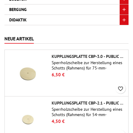
BERGUNG
DIDAKTIK
NEUE ARTIKEL
KUPPLUNGSPLATTE CBP-3.0 - PUBLIC MISSILES LTD.
Sperrholzscheibe zur Herstellung eines
Schotts (Rahmens) für 75-mm-
Rohrkupplungen (PT-3.0/QT-3.0) von
6,50 €
Public Missiles Ltd.
favorite_border
KUPPLUNGSPLATTE CBP-2.1 - PUBLIC MISSILES LTD.
Sperrholzscheibe zur Herstellung eines
Schotts (Rahmens) für 54-mm-
Rohrkupplungen (PT-2.1 oder QT-2.1)
4,50 €
von Public Missiles Ltd.