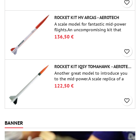
favorite_border
ROCKET KIT HV ARCAS - AEROTECH
A scale model for fantastic mid-power
flights.An uncompromising kit that
allows you to build a replica of one of
136,50 €
the most famous sounding-rocket ever.
favorite_border
ROCKET KIT IQSY TOMAHAWK - AEROTECH
Another great model to introduce you
to the mid-power.A scale replica of a
famous sounding rocket, small in size
122,50 €
and peefect to move to higher-level kits.
favorite_border
BANNER