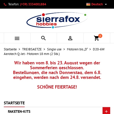

Telefon:
(+39) 3334001884
Deutsch
×
×
×
Ihre Wunschlisten
Wunschliste erstellen
Anmelden
add_circle_outline
Neue Liste anlegen
Sie müssen angemeldet sein, um Artikel Ihrer Wunschliste
Name der Wunschliste
hinzufügen zu können.
0



shopping_cart
Abbrechen
Anmelden
Startseite
TREIBSAETZE
Single use
Motoren bis „D“
D20-6W
Abbrechen
Wunschliste erstellen
Aerotech Q-Jet - Motoren 18 mm (2 Stk.)
Wir haben vom 8. bis 23. August wegen der
Sommerferien geschlossen.
Bestellungen, die nach Donnerstag, dem 6.8.
eingehen, werden nach dem 24.8. versendet.
SCHÖNE FEIERTAGE!
STARTSEITE
RAKETEN-KITS