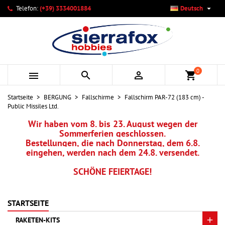

Telefon:
(+39) 3334001884
Deutsch
×
×
×
Ihre Wunschlisten
Wunschliste erstellen
Anmelden
add_circle_outline
Neue Liste anlegen
Sie müssen angemeldet sein, um Artikel Ihrer Wunschliste
Name der Wunschliste
hinzufügen zu können.
0



shopping_cart
Abbrechen
Anmelden
Startseite
BERGUNG
Fallschirme
Fallschirm PAR-72 (183 cm) -
Abbrechen
Wunschliste erstellen
Public Missiles Ltd.
Wir haben vom 8. bis 23. August wegen der
Sommerferien geschlossen.
Bestellungen, die nach Donnerstag, dem 6.8.
eingehen, werden nach dem 24.8. versendet.
SCHÖNE FEIERTAGE!
STARTSEITE
RAKETEN-KITS