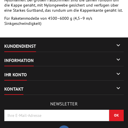
Nylonleinen. Bei großen Fallschirmen sind die Leinen rundum um
die Kappe genäht, mit Nylongewebe gesichert und verfügen über
eine Starkes Gurtband, das rundum um die Kappenkante genäht ist.
Für Raketenmodelle von 4500–6000 g (4,5–9 m/s
Sinkgeschwindigkeit)

KUNDENDIENST

INFORMATION

IHR KONTO

KONTAKT
NEWSLETTER