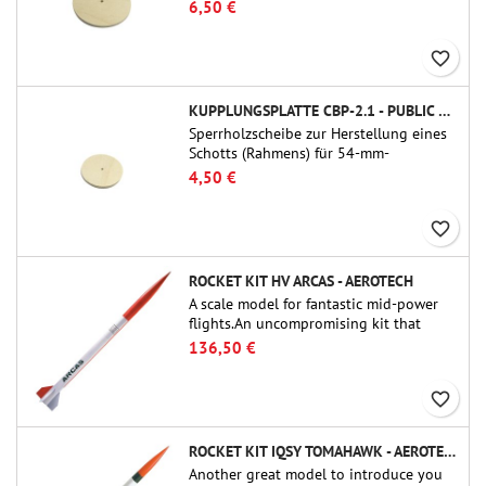
Rohrkupplungen (PT-3.0/QT-3.0) von
6,50 €
Public Missiles Ltd.
favorite_border
KUPPLUNGSPLATTE CBP-2.1 - PUBLIC MISSILES LTD.
Sperrholzscheibe zur Herstellung eines
Schotts (Rahmens) für 54-mm-
Rohrkupplungen (PT-2.1 oder QT-2.1)
4,50 €
von Public Missiles Ltd.
favorite_border
ROCKET KIT HV ARCAS - AEROTECH
A scale model for fantastic mid-power
flights.An uncompromising kit that
allows you to build a replica of one of
136,50 €
the most famous sounding-rocket ever.
favorite_border
ROCKET KIT IQSY TOMAHAWK - AEROTECH
Another great model to introduce you