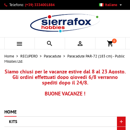

Telefono:
(+39) 3334001884
Italiano
×
×
×
Le mie liste di desideri
Crea lista dei desideri
Accedi
add_circle_outline
Crea nuova lista
Devi avere effettuato l'accesso per salvare dei prodotti
Nome lista dei desideri
nella tua lista dei desideri.
0



shopping_cart
Annulla
Accedi
Home
RECUPERO
Paracadute
Paracadute PAR-72 (183 cm) - Public
Annulla
Crea lista dei desideri
Missiles Ltd.
Siamo chiusi per le vacanze estive dal 8 al 23 Agosto.
Gli ordini effettuati dopo giovedi 6/8 verranno
spediti dopo il 24/8.
BUONE VACANZE !
HOME
KITS