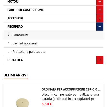
MOTORI
PARTI PER COSTRUZIONE
ACCESSORI
RECUPERO
Paracadute
Cavi ed accessori
Protezione paracadute
DIDATTICA
ULTIMI ARRIVI
ORDINATA PER ACCOPPIATORE CBP-3.0 - PUBLIC MISSILES LTD.
Disco in compensato per realizzare una
paratia (ordinata) in accoppiatori per
tubi Public Missiles Ltd. da 54 mm (PT-
6,50 €