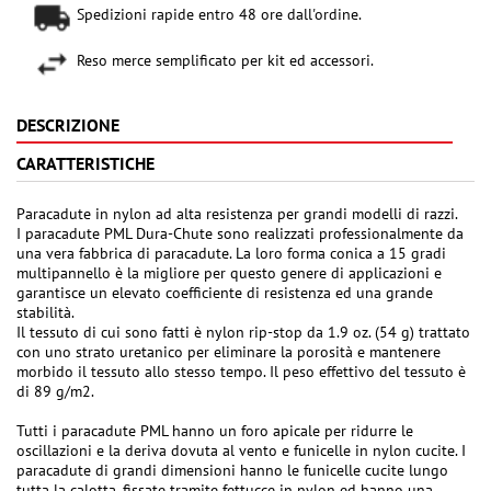
Spedizioni rapide entro 48 ore dall'ordine.
Reso merce semplificato per kit ed accessori.
DESCRIZIONE
CARATTERISTICHE
Paracadute in nylon ad alta resistenza per grandi modelli di razzi.
I paracadute PML Dura-Chute sono realizzati professionalmente da
una vera fabbrica di paracadute. La loro forma conica a 15 gradi
multipannello è la migliore per questo genere di applicazioni e
garantisce un elevato coefficiente di resistenza ed una grande
stabilità.
Il tessuto di cui sono fatti è nylon rip-stop da 1.9 oz. (54 g) trattato
con uno strato uretanico per eliminare la porosità e mantenere
morbido il tessuto allo stesso tempo. Il peso effettivo del tessuto è
di 89 g/m2.
Tutti i paracadute PML hanno un foro apicale per ridurre le
oscillazioni e la deriva dovuta al vento e funicelle in nylon cucite. I
paracadute di grandi dimensioni hanno le funicelle cucite lungo
tutta la calotta, fissate tramite fettucce in nylon ed hanno una