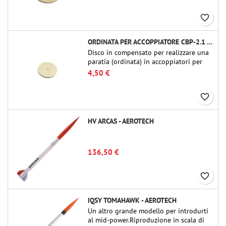
2.1 o QT-2.1)
favorite_border
ORDINATA PER ACCOPPIATORE CBP-2.1 - PUBLIC MISSILES LTD.
Disco in compensato per realizzare una
paratia (ordinata) in accoppiatori per
tubi Public Missiles Ltd. da 54 mm (PT-
4,50 €
2.1 o QT-2.1)
favorite_border
HV ARCAS - AEROTECH
136,50 €
favorite_border
IQSY TOMAHAWK - AEROTECH
Un altro grande modello per introdurti
al mid-power.Riproduzione in scala di