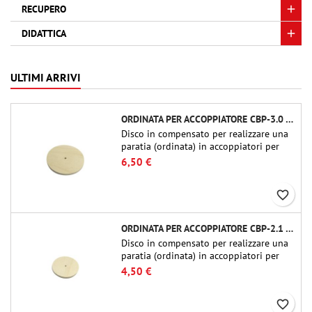
RECUPERO
DIDATTICA
ULTIMI ARRIVI
ORDINATA PER ACCOPPIATORE CBP-3.0 - PUBLIC MISSILES LTD.
Disco in compensato per realizzare una
paratia (ordinata) in accoppiatori per
tubi Public Missiles Ltd. da 54 mm (PT-
6,50 €
2.1 o QT-2.1)
favorite_border
ORDINATA PER ACCOPPIATORE CBP-2.1 - PUBLIC MISSILES LTD.
Disco in compensato per realizzare una
paratia (ordinata) in accoppiatori per
tubi Public Missiles Ltd. da 54 mm (PT-
4,50 €
2.1 o QT-2.1)
favorite_border