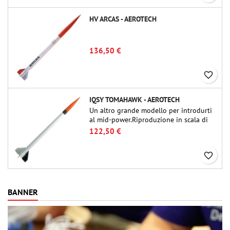
HV ARCAS - AEROTECH
136,50 €
favorite_border
IQSY TOMAHAWK - AEROTECH
Un altro grande modello per introdurti
al mid-power.Riproduzione in scala di
un famoso razzo-sonda, dalle dimensioni
122,50 €
contenute e adatto per passare a kit di
livello superiore.
favorite_border
BANNER