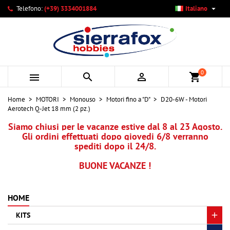

Telefono:
(+39) 3334001884
Italiano
×
×
×
Le mie liste di desideri
Crea lista dei desideri
Accedi
add_circle_outline
Crea nuova lista
Devi avere effettuato l'accesso per salvare dei prodotti
Nome lista dei desideri
nella tua lista dei desideri.
0



shopping_cart
Annulla
Accedi
Home
MOTORI
Monouso
Motori fino a "D"
D20-6W - Motori
Annulla
Crea lista dei desideri
Aerotech Q-Jet 18 mm (2 pz.)
Siamo chiusi per le vacanze estive dal 8 al 23 Agosto.
Gli ordini effettuati dopo giovedi 6/8 verranno
spediti dopo il 24/8.
BUONE VACANZE !
HOME
KITS