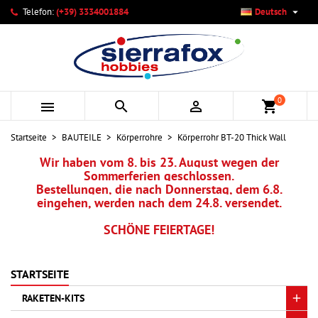

Telefon:
(+39) 3334001884
Deutsch
×
×
×
Ihre Wunschlisten
Wunschliste erstellen
Anmelden
add_circle_outline
Neue Liste anlegen
Sie müssen angemeldet sein, um Artikel Ihrer Wunschliste
Name der Wunschliste
hinzufügen zu können.
0



shopping_cart
Abbrechen
Anmelden
Startseite
BAUTEILE
Körperrohre
Körperrohr BT-20 Thick Wall
Abbrechen
Wunschliste erstellen
Wir haben vom 8. bis 23. August wegen der
Sommerferien geschlossen.
Bestellungen, die nach Donnerstag, dem 6.8.
eingehen, werden nach dem 24.8. versendet.
SCHÖNE FEIERTAGE!
STARTSEITE
RAKETEN-KITS