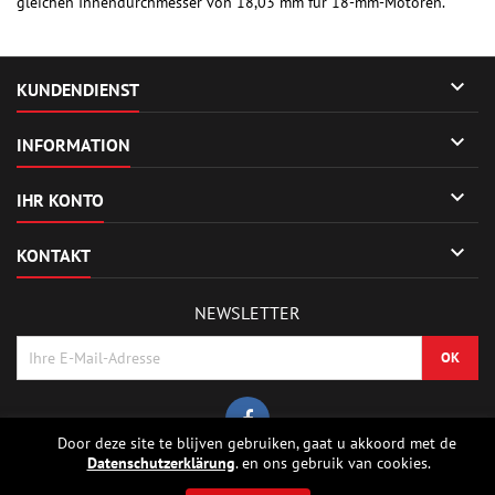
gleichen Innendurchmesser von 18,03 mm für 18-mm-Motoren.

KUNDENDIENST

INFORMATION

IHR KONTO

KONTAKT
NEWSLETTER
Door deze site te blijven gebruiken, gaat u akkoord met de
Datenschutzerklärung
. en ons gebruik van cookies.
© Urheberrecht 2026 Sierrafox Hobbies - Model rocket shop, high power
rocketry, rocket motors, rocket electronics and building parts.. Alle Rechte