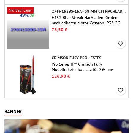
Nicht auf Lager
276H152BS-15A - 38 MM CTI NACHLADEN
H152 Blue Streak-Nachladen für den
nachladbaren Motor Cesaroni P38-2G.
Die Verzögerung von 15 Sekunden ist
78,50 €
über das ProDAT 38-Tool einstellbar.
favorite_border
CRIMSON FURY PRO - ESTES
Pro Series II™ Crimson Fury
Modellraketenbausatz für 29-mm-
Motoren Typ E, F und G.Der Crimson
126,90 €
Fury wurde für fortgeschrittene
Raketenbauer entwickelt und bietet
favorite_border
aufregende Starts, sanfte Landungen
und ein ebenso hochwertiges
Bauerlebnis wie die Flüge selbst.
BANNER