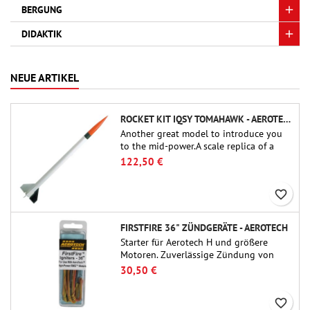
BERGUNG
DIDAKTIK
NEUE ARTIKEL
ROCKET KIT IQSY TOMAHAWK - AEROTECH
Another great model to introduce you
to the mid-power.A scale replica of a
famous sounding rocket, small in size
122,50 €
and peefect to move to higher-level kits.
favorite_border
FIRSTFIRE 36" ZÜNDGERÄTE - AEROTECH
Starter für Aerotech H und größere
Motoren. Zuverlässige Zündung von
Motoren bis zu 91 cm Länge.
30,50 €
favorite_border