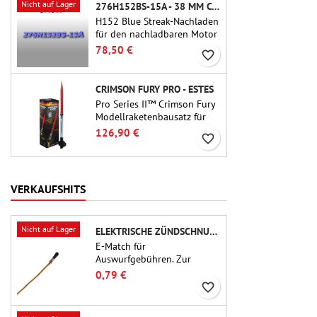
Nicht auf Lager
276H152BS-15A - 38 MM CTI NACHLADEN
H152 Blue Streak-Nachladen
für den nachladbaren Motor
Cesaroni P38-2G. Die
78,50 €
favorite_border
Verzögerung von 15
Sekunden ist über das
ProDAT 38-Tool einstellbar.
CRIMSON FURY PRO - ESTES
Pro Series II™ Crimson Fury
Modellraketenbausatz für
29-mm-Motoren Typ E, F
126,90 €
favorite_border
und G.Der Crimson Fury
wurde für fortgeschrittene
Raketenbauer entwickelt
und bietet aufregende
VERKAUFSHITS
Starts, sanfte Landungen
und ein ebenso
hochwertiges Bauerlebnis
Nicht auf Lager
ELEKTRISCHE ZÜNDSCHNUR FÜR AUSSTOSSLADUNG
wie die Flüge selbst.
E-Match für
Auswurfgebühren. Zur
Verwendung mit
0,79 €
Höhenmessern oder anderen
favorite_border
elektronischen Geräten.