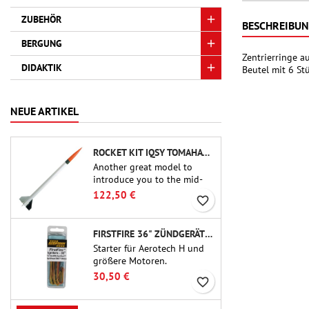
ZUBEHÖR
BESCHREIBU
BERGUNG
Zentrierringe a
DIDAKTIK
Beutel mit 6 Stü
NEUE ARTIKEL
ROCKET KIT IQSY TOMAHAWK - AEROTECH
Another great model to
introduce you to the mid-
power.A scale replica of a
122,50 €
favorite_border
famous sounding rocket,
small in size and peefect to
move to higher-level kits.
FIRSTFIRE 36" ZÜNDGERÄTE - AEROTECH
Starter für Aerotech H und
größere Motoren.
Zuverlässige Zündung von
30,50 €
favorite_border
Motoren bis zu 91 cm Länge.