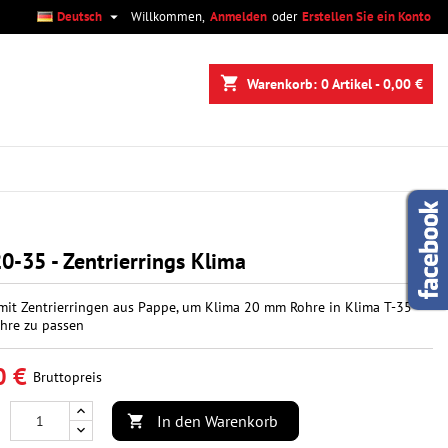

Deutsch
Willkommen,
Anmelden
oder
Erstellen Sie ein Konto
×
×
×
shopping_cart
Warenkorb:
0
Artikel - 0,00 €
n
n
0-35 - Zentrierrings Klima
mit Zentrierringen aus Pappe, um Klima 20 mm Rohre in Klima T-35
hre zu passen
0 €
Bruttopreis
In den Warenkorb
