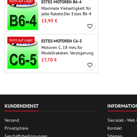
Nicht auf Lager
ESTES MOTOREN B6-4
Maximale Vielseitigkeit für
jede Rakete.Der Estes B6-4
ist einer der am häufigsten
15,95 €
verwendeten
favorite_border
Raketenmotoren überhaupt
und für die große Mehrheit
Nicht auf Lager
ESTES-MOTOREN C6-5
der Estes- und ähnlichen
Raketen geeignet.
Motoren C, 18 mm, für
Modellraketen. Verzögerung
5 Sekunden, für einstufige
17,70 €
Raketen.
favorite_border
KUNDENDIENST
INFORMATIO
Versand
Sierralab - Web
Privatsphäre
Kontakt
Geschäftsbedingungen
Sitemap