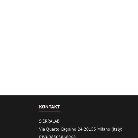
KONTAKT
SIERRALAB
Via Quarto Cagnino 24 20153 Milano (Italy)
P.IVA 08505860968