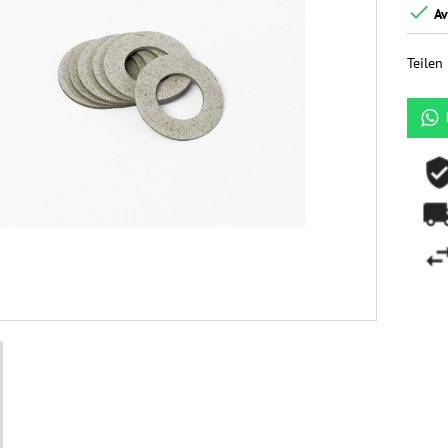

Av
Teilen