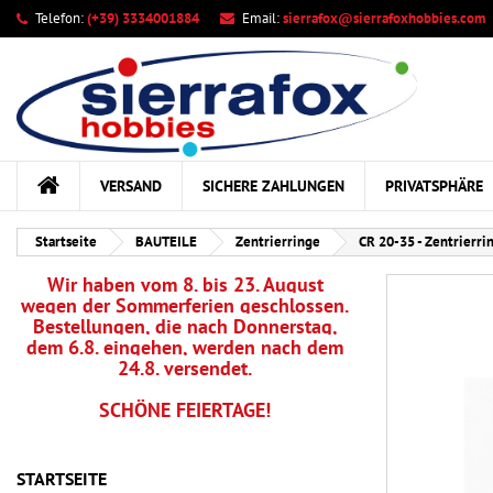
Telefon:
(+39) 3334001884
Email:
sierrafox@sierrafoxhobbies.com
Ih
Wu
A
add_circle_outline
Sie
Na
kö
VERSAND
SICHERE ZAHLUNGEN
PRIVATSPHÄRE
Startseite
BAUTEILE
Zentrierringe
CR 20-35 - Zentrierri
Wir haben vom 8. bis 23. August
wegen der Sommerferien geschlossen.
Bestellungen, die nach Donnerstag,
dem 6.8. eingehen, werden nach dem
24.8. versendet.
SCHÖNE FEIERTAGE!
STARTSEITE