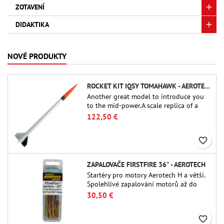
ZOTAVENÍ
DIDAKTIKA
NOVÉ PRODUKTY
ROCKET KIT IQSY TOMAHAWK - AEROTECH
Another great model to introduce you
to the mid-power.A scale replica of a
famous sounding rocket, small in size
122,50 €
and peefect to move to higher-level kits.
favorite_border
ZAPALOVAČE FIRSTFIRE 36" - AEROTECH
Startéry pro motory Aerotech H a větší.
Spolehlivé zapalování motorů až do
délky 91 cm.
30,50 €
favorite_border