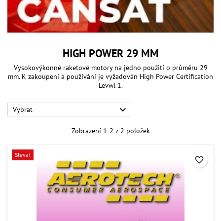
HIGH POWER 29 MM
Vysokovýkonné raketové motory na jedno použití o průměru 29
mm. K zakoupení a používání je vyžadován High Power Certification
Levwl 1.

Vybrat
Zobrazení 1-2 z 2 položek
Sleva!
favorite_border