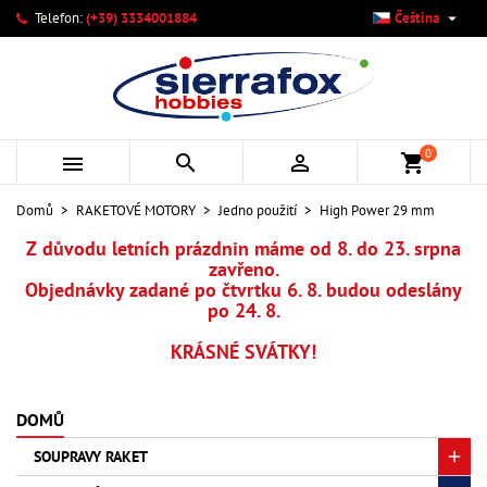

Telefon:
(+39) 3334001884
Čeština
×
×
×
×
Můj seznam přání
((modalTitle))
Vytvořit seznam přání
Přihlásit se
add_circle_outline
Vytvořit nový seznam
((confirmMessage))
Musíte být přihlášen, abyste si mohli výrobky uložit do
Název seznamu přání
svého seznamu přání.
0



shopping_cart
((cancelText))
((modalDeleteText))
Zrušit
Přihlásit se
Domů
RAKETOVÉ MOTORY
Jedno použití
High Power 29 mm
Zrušit
Vytvořit seznam přání
Z důvodu letních prázdnin máme od 8. do 23. srpna
zavřeno.
Objednávky zadané po čtvrtku 6. 8. budou odeslány
po 24. 8.
KRÁSNÉ SVÁTKY!
DOMŮ
SOUPRAVY RAKET