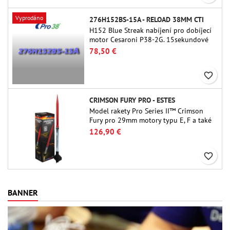
Vyprodáno
276H152BS-15A - RELOAD 38MM CTI
H152 Blue Streak nabíjení pro dobíjecí
motor Cesaroni P38-2G. 15sekundové
zpoždění je nastavitelné pomocí
78,50 €
nástroje ProDAT 38
favorite_border
CRIMSON FURY PRO - ESTES
Model rakety Pro Series II™ Crimson
Fury pro 29mm motory typu E, F a také
G. Crimson Fury, navržený pro pokročilé
126,90 €
raketové nadšence, nabízí vzrušující
starty, plynulé návraty do původního
favorite_border
stavu a zážitek ze stavby, který je stejně
propracovaný jako samotný let.
BANNER