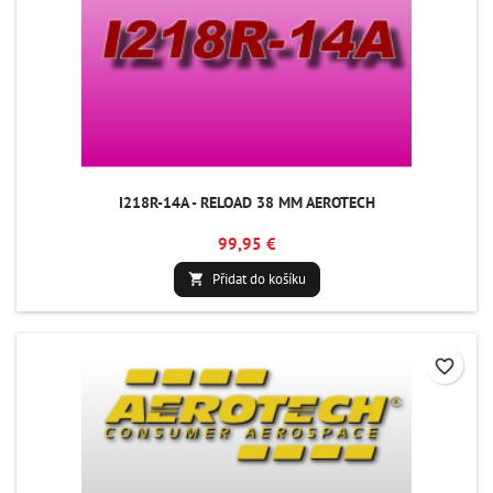
I218R-14A - RELOAD 38 MM AEROTECH
99,95 €
Přidat do košíku

favorite_border