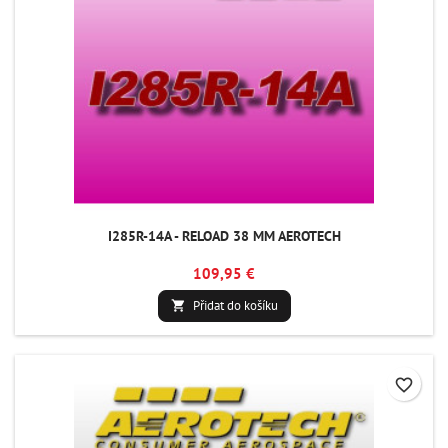
I285R-14A - RELOAD 38 MM AEROTECH
109,95 €
Přidat do košíku

favorite_border