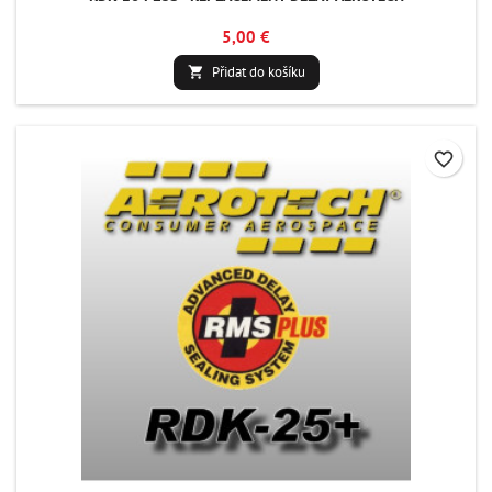
5,00 €
Přidat do košíku

favorite_border