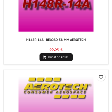
H148R-14A - RELOAD 38 MM AEROTECH
65,50 €
Přidat do košíku

favorite_border