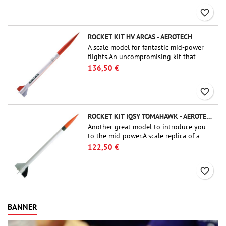
favorite_border
ROCKET KIT HV ARCAS - AEROTECH
A scale model for fantastic mid-power
flights.An uncompromising kit that
allows you to build a replica of one of
136,50 €
the most famous sounding-rocket ever.
favorite_border
ROCKET KIT IQSY TOMAHAWK - AEROTECH
Another great model to introduce you
to the mid-power.A scale replica of a
famous sounding rocket, small in size
122,50 €
and peefect to move to higher-level kits.
favorite_border
BANNER