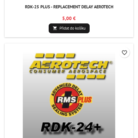
RDK-25 PLUS - REPLACEMENT DELAY AEROTECH
5,00 €
Přidat do košíku

favorite_border