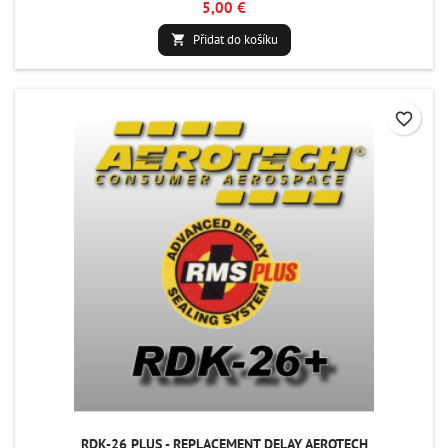
5,00 €
Přidat do košíku

favorite_border
RDK-26 PLUS - REPLACEMENT DELAY AEROTECH