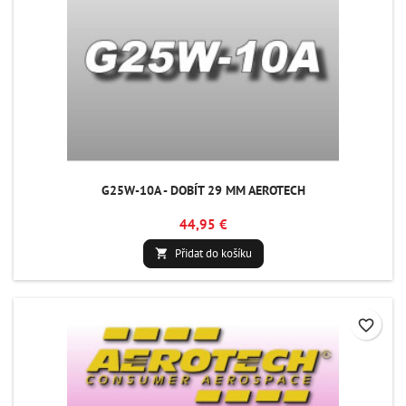
G25W-10A - DOBÍT 29 MM AEROTECH
44,95 €
Přidat do košíku

favorite_border