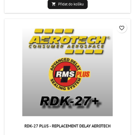
Přidat do košíku

favorite_border
RDK-27 PLUS - REPLACEMENT DELAY AEROTECH