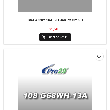
186H42MW-10A - RELOAD 29 MM CTI
81,50 €
Přidat do košíku

favorite_border