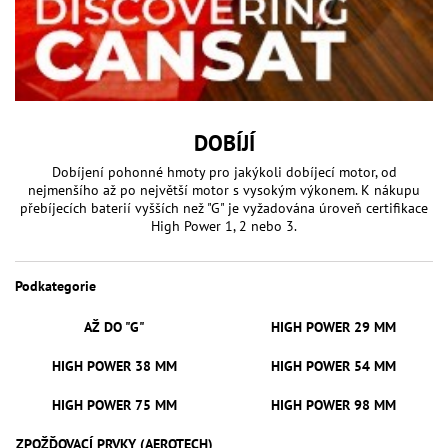
DOBÍJÍ
Dobíjení pohonné hmoty pro jakýkoli dobíjecí motor, od
nejmenšího až po největší motor s vysokým výkonem. K nákupu
přebíjecích baterií vyšších než "G" je vyžadována úroveň certifikace
High Power 1, 2 nebo 3.
Podkategorie
AŽ DO "G"
HIGH POWER 29 MM
HIGH POWER 38 MM
HIGH POWER 54 MM
HIGH POWER 75 MM
HIGH POWER 98 MM
ZPOŽĎOVACÍ PRVKY (AEROTECH)