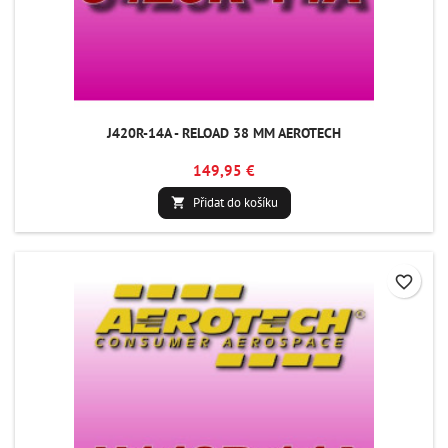
J420R-14A - RELOAD 38 MM AEROTECH
149,95 €
Přidat do košíku

favorite_border