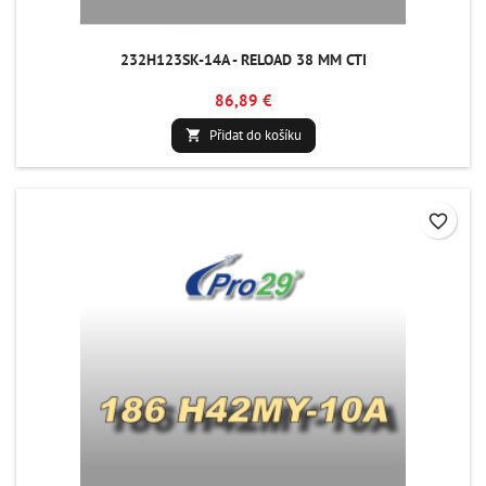
232H123SK-14A - RELOAD 38 MM CTI
86,89 €
Přidat do košíku

favorite_border