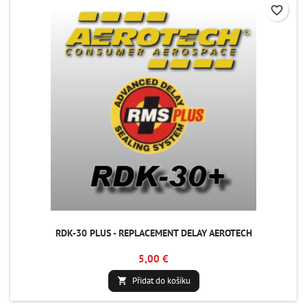
favorite_border
RDK-30 PLUS - REPLACEMENT DELAY AEROTECH
5,00 €
Přidat do košíku
