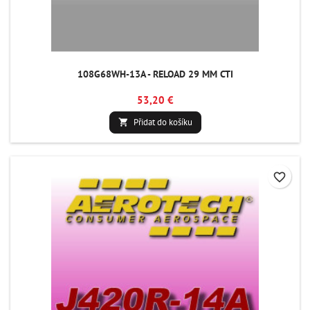
108G68WH-13A - RELOAD 29 MM CTI
53,20 €
Přidat do košíku

favorite_border