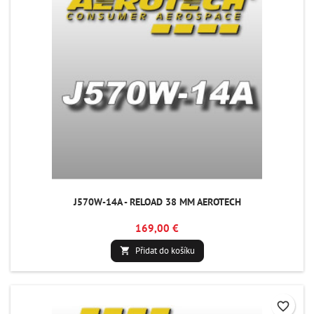
J570W-14A - RELOAD 38 MM AEROTECH
169,00 €
Přidat do košíku

favorite_border