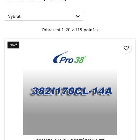

Vybrat
Zobrazení 1-20 z 119 položek
Nové
favorite_border