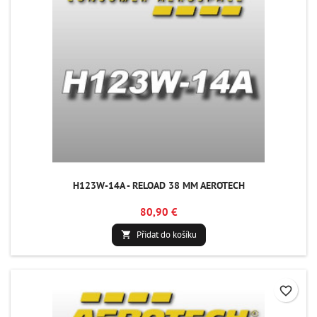
H123W-14A - RELOAD 38 MM AEROTECH
80,90 €
Přidat do košíku

favorite_border