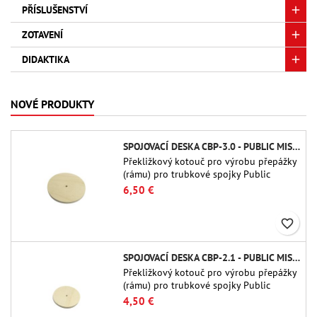
PŘÍSLUŠENSTVÍ
ZOTAVENÍ
DIDAKTIKA
NOVÉ PRODUKTY
SPOJOVACÍ DESKA CBP-3.0 - PUBLIC MISSILES LTD.
Překližkový kotouč pro výrobu přepážky
(rámu) pro trubkové spojky Public
Missiles Ltd. o průměru 75 mm (PT-
6,50 €
3.0/QT-3.0)
favorite_border
SPOJOVACÍ DESKA CBP-2.1 - PUBLIC MISSILES LTD.
Překližkový kotouč pro výrobu přepážky
(rámu) pro trubkové spojky Public
Missiles Ltd. o průměru 54 mm (PT-2.1
4,50 €
nebo QT-2.1)