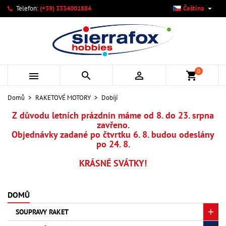

Telefon:
(+39) 3334001884
Čeština
×
×
×
×
Můj seznam přání
((modalTitle))
Vytvořit seznam přání
Přihlásit se
add_circle_outline
Vytvořit nový seznam
((confirmMessage))
Musíte být přihlášen, abyste si mohli výrobky uložit do
Název seznamu přání
svého seznamu přání.
0



shopping_cart
((cancelText))
((modalDeleteText))
Zrušit
Přihlásit se
Domů
RAKETOVÉ MOTORY
Dobíjí
Zrušit
Vytvořit seznam přání
Z důvodu letních prázdnin máme od 8. do 23. srpna
zavřeno.
Objednávky zadané po čtvrtku 6. 8. budou odeslány
po 24. 8.
KRÁSNÉ SVÁTKY!
DOMŮ
SOUPRAVY RAKET