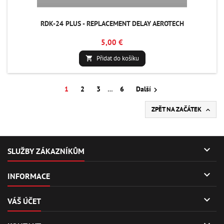
RDK-24 PLUS - REPLACEMENT DELAY AEROTECH
5,00 €
Přidat do košíku

1
2
3
…
6
Další

ZPĚT NA ZAČÁTEK


SLUŽBY ZÁKAZNÍKŮM

INFORMACE

VÁŠ ÚČET