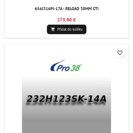
654J316PI-17A - RELOAD 38MM CTI
173,90 €
Přidat do košíku

favorite_border