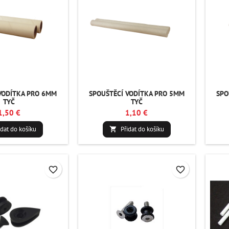
VODÍTKA PRO 6MM
SPOUŠTĚCÍ VODÍTKA PRO 5MM
SPO
TYČ
TYČ
1,50 €
1,10 €
idat do košíku
Přidat do košíku

favorite_border
favorite_border