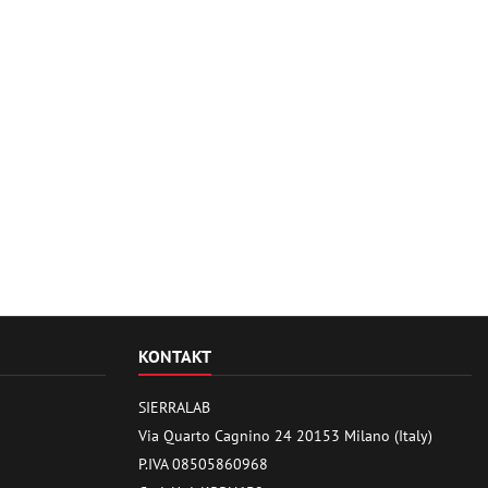
KONTAKT
SIERRALAB
Via Quarto Cagnino 24 20153 Milano (Italy)
P.IVA 08505860968