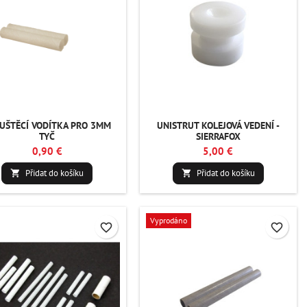
UŠTĚCÍ VODÍTKA PRO 3MM
UNISTRUT KOLEJOVÁ VEDENÍ -
TYČ
SIERRAFOX
0,90 €
5,00 €
Přidat do košíku
Přidat do košíku


Vyprodáno
favorite_border
favorite_border