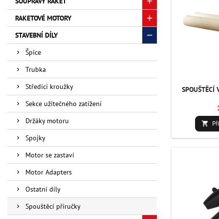
SOUPRAVY RAKET
RAKETOVÉ MOTORY
STAVEBNÍ DÍLY
Špice
Trubka
Středící kroužky
SPOUŠTĚCÍ 
Sekce užitečného zatížení
Držáky motoru
Př

Spojky
Motor se zastaví
Motor Adapters
Ostatní díly
Spouštěcí příručky