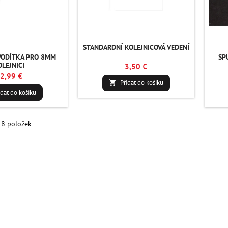
STANDARDNÍ KOLEJNICOVÁ VEDENÍ
VODÍTKA PRO 8MM
SP
OLEJNICI
3,50 €
2,99 €
Přidat do košíku

idat do košíku
 8 položek