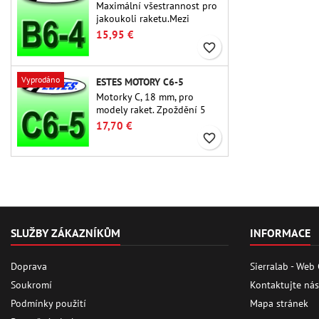
Maximální všestrannost pro
jakoukoli raketu.Mezi
nejpoužívanější raketové
15,95 €
motory vůbec patří Estes B6-
favorite_border
4 motor vhodný pro většinu
raket Estes a podobných
Vyprodáno
ESTES MOTORY C6-5
raket.
Motorky C, 18 mm, pro
modely raket. Zpoždění 5
sekund u jednostupňových
17,70 €
raket.
favorite_border
SLUŽBY ZÁKAZNÍKŮM
INFORMACE
Doprava
Sierralab - Web
Soukromí
Kontaktujte nás
Podmínky použití
Mapa stránek