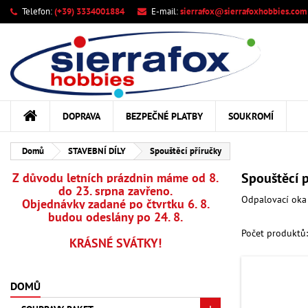
Telefon:
(+39) 3334001884
E-mail:
sierrafox@sierrafoxhobbies.com
M
((
Vy
Př
add_circle_outline
((c
Mus
Ná
DOPRAVA
BEZPEČNÉ PLATBY
SOUKROMÍ
Domů
STAVEBNÍ DÍLY
Spouštěcí příručky
Spouštěcí p
Z důvodu letních prázdnin máme od 8.
do 23. srpna zavřeno.
Odpalovací oka 
Objednávky zadané po čtvrtku 6. 8.
budou odeslány po 24. 8.
Počet produktů:
KRÁSNÉ SVÁTKY!
DOMŮ