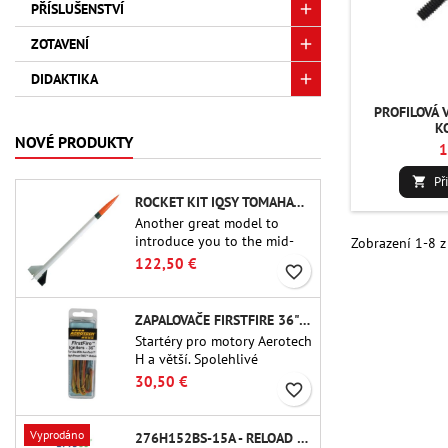
PŘÍSLUŠENSTVÍ
ZOTAVENÍ
DIDAKTIKA
PROFILOVÁ 
K
NOVÉ PRODUKTY
1
Př

ROCKET KIT IQSY TOMAHAWK - AEROTECH
Another great model to
introduce you to the mid-
Zobrazení 1-8 z
power.A scale replica of a
122,50 €
favorite_border
famous sounding rocket,
small in size and peefect to
move to higher-level kits.
ZAPALOVAČE FIRSTFIRE 36" - AEROTECH
Startéry pro motory Aerotech
H a větší. Spolehlivé
zapalování motorů až do
30,50 €
favorite_border
délky 91 cm.
Vyprodáno
276H152BS-15A - RELOAD 38MM CTI