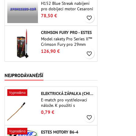
H152 Blue Streak nabíjení
pro dobíjecí motor Cesaroni
P38-2G. 15sekundové
78,50 €
favorite_border
zpoždění je nastavitelné
pomocí nástroje ProDAT 38
CRIMSON FURY PRO - ESTES
Model rakety Pro Series II™
Crimson Fury pro 29mm
motory typu E, F a také G.
126,90 €
favorite_border
Crimson Fury, navržený pro
pokročilé raketové nadšence,
nabízí vzrušující starty,
plynulé návraty do
NEJPRODÁVANÉJŠÍ
původního stavu a zážitek
ze stavby, který je stejně
propracovaný jako samotný
Vyprodáno
ELEKTRICKÁ ZÁPALKA (CHIP-TYPE)
let.
E-match pro vystřelovací
nálože. K použití s ​​
výškoměry nebo jinými
0,79 €
elektronickými zařízeními.
favorite_border
Vyprodáno
ESTES MOTORY B6-4