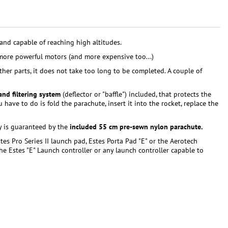
and capable of reaching high altitudes.
e more powerful motors (and more expensive too...)
er parts, it does not take too long to be completed. A couple of
and filtering system
(deflector or "baffle") included, that protects the
have to do is fold the parachute, insert it into the rocket, replace the
y is guaranteed by the
included 55 cm pre-sewn nylon parachute.
es Pro Series II launch pad, Estes Porta Pad "E" or the Aerotech
the Estes "E" Launch controller or any launch controller capable to