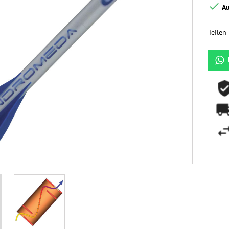

Au
Teilen