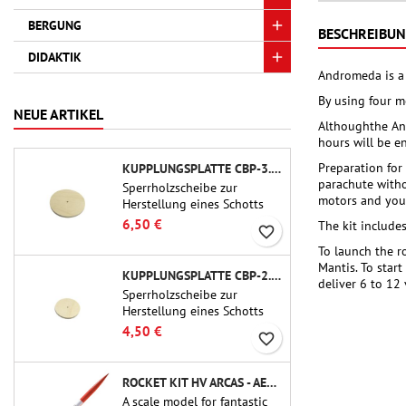
BERGUNG
BESCHREIBU
DIDAKTIK
Andromeda is a 
By using four m
NEUE ARTIKEL
Althoughthe And
hours will be e
Preparation for
KUPPLUNGSPLATTE CBP-3.0 - PUBLIC MISSILES LTD.
parachute withou
Sperrholzscheibe zur
motors and you 
Herstellung eines Schotts
(Rahmens) für 75-mm-
6,50 €
The kit include
favorite_border
Rohrkupplungen (PT-3.0/QT-
To launch the r
3.0) von Public Missiles Ltd.
Mantis. To start
KUPPLUNGSPLATTE CBP-2.1 - PUBLIC MISSILES LTD.
deliver 6 to 12 
Sperrholzscheibe zur
Herstellung eines Schotts
(Rahmens) für 54-mm-
4,50 €
favorite_border
Rohrkupplungen (PT-2.1
oder QT-2.1) von Public
Missiles Ltd.
ROCKET KIT HV ARCAS - AEROTECH
A scale model for fantastic