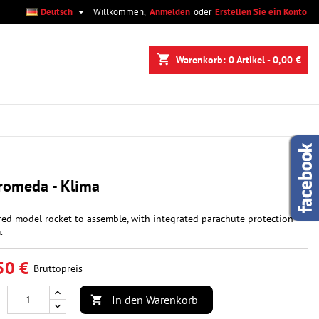

Deutsch
Willkommen,
Anmelden
oder
Erstellen Sie ein Konto
×
×
×
shopping_cart
Warenkorb:
0
Artikel - 0,00 €
n
n
romeda - Klima
red model rocket to assemble, with integrated parachute protection
.
50 €
Bruttopreis
In den Warenkorb
