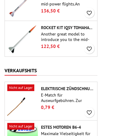
mid-power flights.An
uncompromising kit that
136,50 €
favorite_border
allows you to build a replica
of one of the most famous
sounding-rocket ever.
ROCKET KIT IQSY TOMAHAWK - AEROTECH
Another great model to
introduce you to the mid-
power.A scale replica of a
122,50 €
favorite_border
famous sounding rocket,
small in size and peefect to
move to higher-level kits.
VERKAUFSHITS
Nicht auf Lager
ELEKTRISCHE ZÜNDSCHNUR FÜR AUSSTOSSLADUNG
E-Match für
Auswurfgebühren. Zur
Verwendung mit
0,79 €
Höhenmessern oder anderen
favorite_border
elektronischen Geräten.
Nicht auf Lager
ESTES MOTOREN B6-4
Maximale Vielseitigkeit für