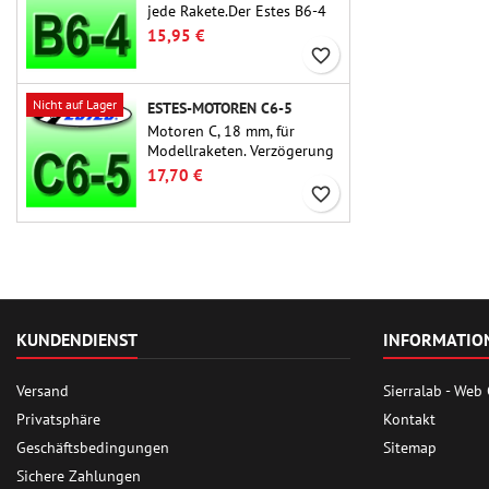
jede Rakete.Der Estes B6-4
ist einer der am häufigsten
15,95 €
verwendeten
favorite_border
Raketenmotoren überhaupt
und für die große Mehrheit
Nicht auf Lager
ESTES-MOTOREN C6-5
der Estes- und ähnlichen
Raketen geeignet.
Motoren C, 18 mm, für
Modellraketen. Verzögerung
5 Sekunden, für einstufige
17,70 €
Raketen.
favorite_border
KUNDENDIENST
INFORMATIO
Versand
Sierralab - Web
Privatsphäre
Kontakt
Geschäftsbedingungen
Sitemap
Sichere Zahlungen