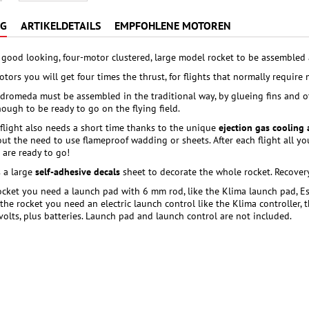
NG
ARTIKELDETAILS
EMPFOHLENE MOTOREN
good looking, four-motor clustered, large model rocket to be assembled 
otors you will get four times the thrust, for flights that normally requir
romeda must be assembled in the traditional way, by glueing fins and oth
nough to be ready to go on the flying field.
 flight also needs a short time thanks to the unique
ejection gas cooling 
t the need to use flameproof wadding or sheets. After each flight all you 
are ready to go!
s a large
self-adhesive decals
sheet to decorate the whole rocket. Recover
ocket you need a launch pad with 6 mm rod, like the Klima launch pad, Est
 the rocket you need an electric launch control like the Klima controller, 
volts, plus batteries. Launch pad and launch control are not included.