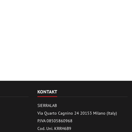
KONTAKT
SIERRALAB
Via Quarto Cagnino 24 20153 Milano (Italy)
P.IVA 08505860968
Cod. Uni. KRRH6B9