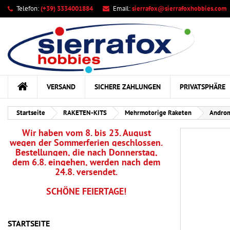
Telefon:
(+39) 3334001884
Email:
sierrafox@sierrafoxhobbies.com
Ih
Wu
A
add_circle_outline
Sie
Na
kö
VERSAND
SICHERE ZAHLUNGEN
PRIVATSPHÄRE
Startseite
RAKETEN-KITS
Mehrmotorige Raketen
Androm
Wir haben vom 8. bis 23. August
wegen der Sommerferien geschlossen.
Bestellungen, die nach Donnerstag,
dem 6.8. eingehen, werden nach dem
24.8. versendet.
SCHÖNE FEIERTAGE!
STARTSEITE