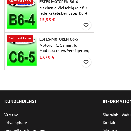
Nicht auf Lager
ESTES MOTOREN B6-4
Maximale Vielseitigkeit für
jede Rakete.Der Estes B6-4
ist einer der am häufigsten
15,95 €
verwendeten
favorite_border
Raketenmotoren überhaupt
und für die große Mehrheit
Nicht auf Lager
ESTES-MOTOREN C6-5
der Estes- und ähnlichen
Raketen geeignet.
Motoren C, 18 mm, für
Modellraketen. Verzögerung
5 Sekunden, für einstufige
17,70 €
Raketen.
favorite_border
KUNDENDIENST
INFORMATIO
Versand
Sierralab - Web
Privatsphäre
Kontakt
Geschäftsbedingungen
Sitemap