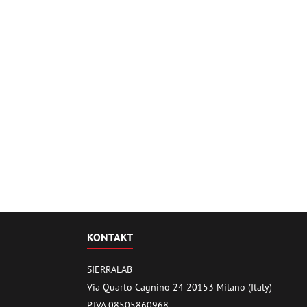
KONTAKT
SIERRALAB
Via Quarto Cagnino 24 20153 Milano (Italy)
P.IVA 08505860968