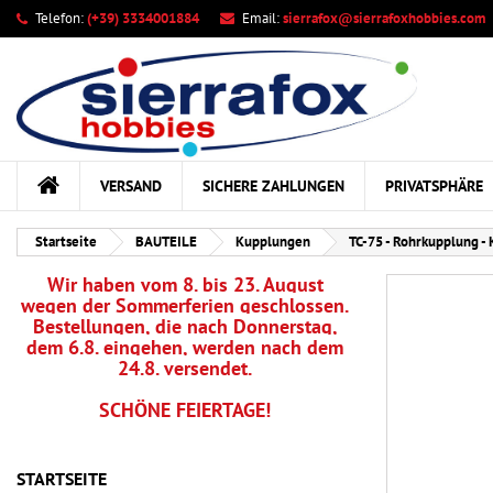
Telefon:
(+39) 3334001884
Email:
sierrafox@sierrafoxhobbies.com
Ih
Wu
A
add_circle_outline
Sie
Na
kö
VERSAND
SICHERE ZAHLUNGEN
PRIVATSPHÄRE
Startseite
BAUTEILE
Kupplungen
TC-75 - Rohrkupplung - 
Wir haben vom 8. bis 23. August
wegen der Sommerferien geschlossen.
Bestellungen, die nach Donnerstag,
dem 6.8. eingehen, werden nach dem
24.8. versendet.
SCHÖNE FEIERTAGE!
STARTSEITE