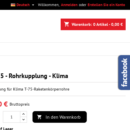

Deutsch
Willkommen,
Anmelden
oder
Erstellen Sie ein Konto
×
×
×
shopping_cart
Warenkorb:
0
Artikel - 0,00 €
n
n
5 - Rohrkupplung - Klima
ng für Klima T-75-Raketenkörperrohre
0 €
Bruttopreis
In den Warenkorb

f Lager