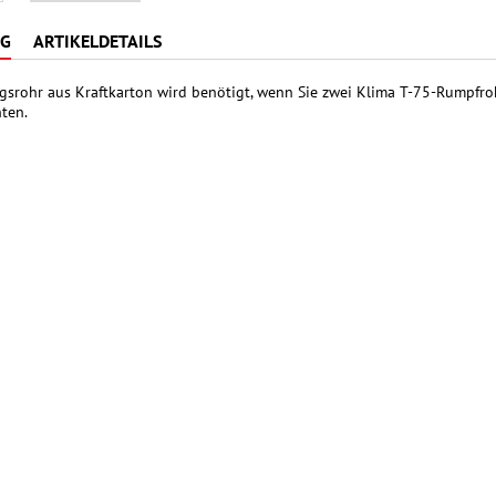
NG
ARTIKELDETAILS
srohr aus Kraftkarton wird benötigt, wenn Sie zwei Klima T-75-Rumpfro
ten.