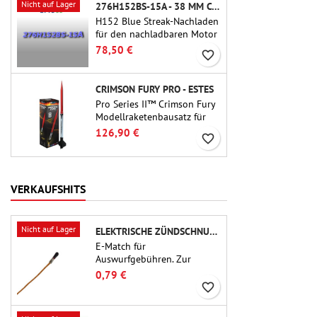
Nicht auf Lager
276H152BS-15A - 38 MM CTI NACHLADEN
H152 Blue Streak-Nachladen
für den nachladbaren Motor
Cesaroni P38-2G. Die
78,50 €
favorite_border
Verzögerung von 15
Sekunden ist über das
ProDAT 38-Tool einstellbar.
CRIMSON FURY PRO - ESTES
Pro Series II™ Crimson Fury
Modellraketenbausatz für
29-mm-Motoren Typ E, F
126,90 €
favorite_border
und G.Der Crimson Fury
wurde für fortgeschrittene
Raketenbauer entwickelt
und bietet aufregende
VERKAUFSHITS
Starts, sanfte Landungen
und ein ebenso
hochwertiges Bauerlebnis
Nicht auf Lager
ELEKTRISCHE ZÜNDSCHNUR FÜR AUSSTOSSLADUNG
wie die Flüge selbst.
E-Match für
Auswurfgebühren. Zur
Verwendung mit
0,79 €
Höhenmessern oder anderen
favorite_border
elektronischen Geräten.