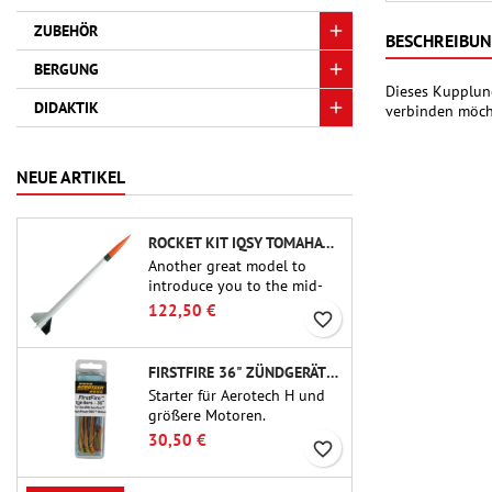
ZUBEHÖR
BESCHREIBU
BERGUNG
Dieses Kupplung
DIDAKTIK
verbinden möch
NEUE ARTIKEL
ROCKET KIT IQSY TOMAHAWK - AEROTECH
Another great model to
introduce you to the mid-
power.A scale replica of a
122,50 €
favorite_border
famous sounding rocket,
small in size and peefect to
move to higher-level kits.
FIRSTFIRE 36" ZÜNDGERÄTE - AEROTECH
Starter für Aerotech H und
größere Motoren.
Zuverlässige Zündung von
30,50 €
favorite_border
Motoren bis zu 91 cm Länge.