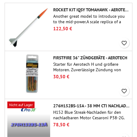
ROCKET KIT IQSY TOMAHAWK - AEROTECH
Another great model to introduce you
to the mid-power.A scale replica of a
famous sounding rocket, small in size
122,50 €
and peefect to move to higher-level kits.
favorite_border
FIRSTFIRE 36" ZÜNDGERÄTE - AEROTECH
Starter für Aerotech H und größere
Motoren. Zuverlässige Zündung von
Motoren bis zu 91 cm Länge.
30,50 €
favorite_border
Nicht auf Lager
276H152BS-15A - 38 MM CTI NACHLADEN
H152 Blue Streak-Nachladen für den
nachladbaren Motor Cesaroni P38-2G.
Die Verzögerung von 15 Sekunden ist
78,50 €
über das ProDAT 38-Tool einstellbar.