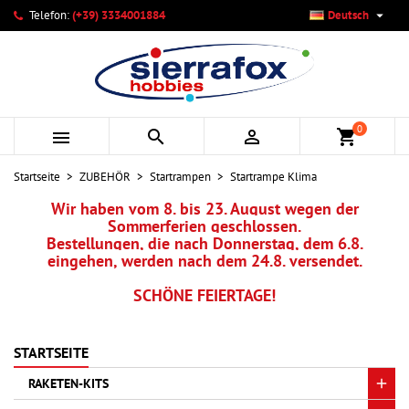

Telefon:
(+39) 3334001884
Deutsch
×
×
×
Ihre Wunschlisten
Wunschliste erstellen
Anmelden
add_circle_outline
Neue Liste anlegen
Sie müssen angemeldet sein, um Artikel Ihrer Wunschliste
Name der Wunschliste
hinzufügen zu können.
0



shopping_cart
Abbrechen
Anmelden
Startseite
ZUBEHÖR
Startrampen
Startrampe Klima
Abbrechen
Wunschliste erstellen
Wir haben vom 8. bis 23. August wegen der
Sommerferien geschlossen.
Bestellungen, die nach Donnerstag, dem 6.8.
eingehen, werden nach dem 24.8. versendet.
SCHÖNE FEIERTAGE!
STARTSEITE
RAKETEN-KITS