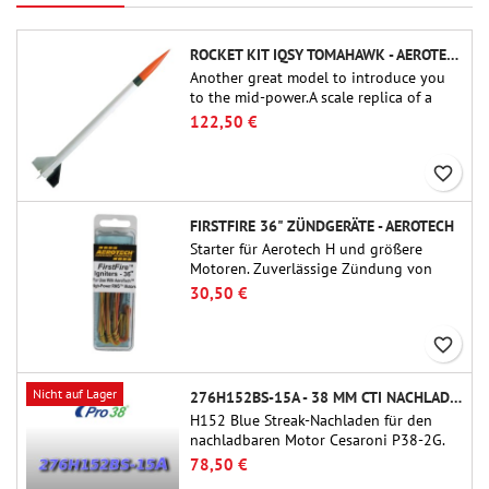
ROCKET KIT IQSY TOMAHAWK - AEROTECH
Another great model to introduce you
to the mid-power.A scale replica of a
famous sounding rocket, small in size
122,50 €
and peefect to move to higher-level kits.
favorite_border
FIRSTFIRE 36" ZÜNDGERÄTE - AEROTECH
Starter für Aerotech H und größere
Motoren. Zuverlässige Zündung von
Motoren bis zu 91 cm Länge.
30,50 €
favorite_border
Nicht auf Lager
276H152BS-15A - 38 MM CTI NACHLADEN
H152 Blue Streak-Nachladen für den
nachladbaren Motor Cesaroni P38-2G.
Die Verzögerung von 15 Sekunden ist
78,50 €
über das ProDAT 38-Tool einstellbar.