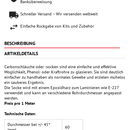
Banküberweisung
Schneller Versand – Wir versenden weltweit
Einfache Rückgabe von Kits und Zubehör
BESCHREIBUNG
ARTIKELDETAILS
Carbonschläuche oder -socken sind eine einfache und effektive
Möglichkeit, Phenol- oder Kraftrohre zu glasieren. Sie sind deutlich
einfacher zu handhaben als normales Gewebe und erzielen mühelos
ein sauberes Ergebnis.
Die Socke wird mit einem Epoxidharz zum Laminieren wie E-227
verwendet und kann an verschiedene Rohrdurchmesser angepasst
werden.
Preis pro 1 Meter
Technische Daten
:
Durchmesser bei +/- 45°
60
(mm)