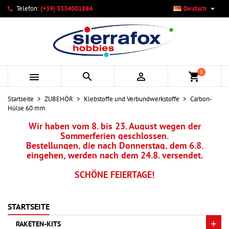

Telefon:
(+39) 3334001884
Deutsch
×
×
×
Ihre Wunschlisten
Wunschliste erstellen
Anmelden
add_circle_outline
Neue Liste anlegen
Sie müssen angemeldet sein, um Artikel Ihrer Wunschliste
Name der Wunschliste
hinzufügen zu können.
0



shopping_cart
Abbrechen
Anmelden
Startseite
ZUBEHÖR
Klebstoffe und Verbundwerkstoffe
Carbon-
Abbrechen
Wunschliste erstellen
Hülse 60 mm
Wir haben vom 8. bis 23. August wegen der
Sommerferien geschlossen.
Bestellungen, die nach Donnerstag, dem 6.8.
eingehen, werden nach dem 24.8. versendet.
SCHÖNE FEIERTAGE!
STARTSEITE
RAKETEN-KITS