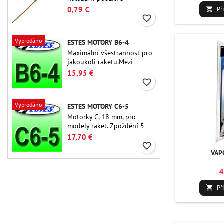
výškoměry nebo jinými
Př
0,79 €

elektronickými zařízeními.
favorite_border
Vyprodáno
ESTES MOTORY B6-4
Maximální všestrannost pro
jakoukoli raketu.Mezi
nejpoužívanější raketové
15,95 €
motory vůbec patří Estes B6-
favorite_border
4 motor vhodný pro většinu
raket Estes a podobných
Vyprodáno
ESTES MOTORY C6-5
raket.
Motorky C, 18 mm, pro
modely raket. Zpoždění 5
sekund u jednostupňových
17,70 €
raket.
favorite_border
VAP
4
Př
