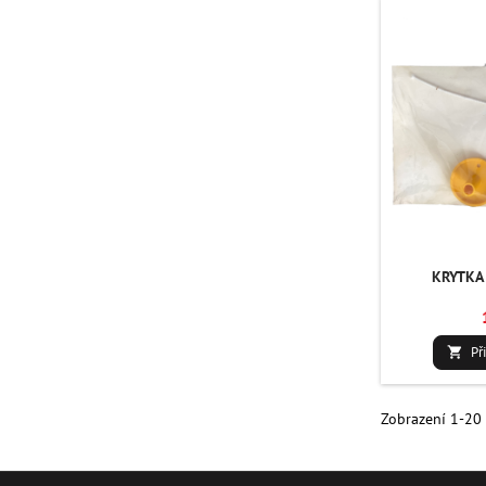
KRYTKA 
Př

Zobrazení 1-20