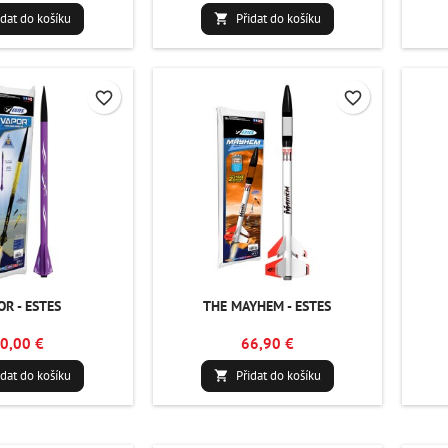
idat do košíku
Přidat do košíku

favorite_border
favorite_border
OR - ESTES
THE MAYHEM - ESTES
0,00 €
66,90 €
idat do košíku
Přidat do košíku
