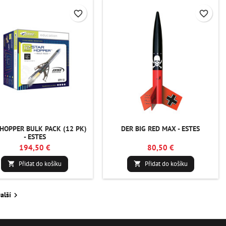
favorite_border
favorite_border
 HOPPER BULK PACK (12 PK)
DER BIG RED MAX - ESTES
- ESTES
194,50 €
80,50 €
Přidat do košíku
Přidat do košíku


alší
