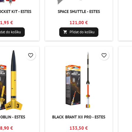
CKET KIT - ESTES
SPACE SHUTTLE - ESTES
1,95 €
121,00 €
idat do košíku
Přidat do košíku

favorite_border
favorite_border
OBLIN - ESTES
BLACK BRANT XII PRO - ESTES
8,90 €
133,50 €