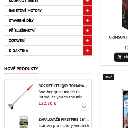
SOUPRAVY RAKET
RAKETOVÉ MOTORY
STAVEBNÍ DÍLY
PŘÍSLUŠENSTVÍ
CRIMSON F
ZOTAVENÍ
1
DIDAKTIKA
Př

NOVÉ PRODUKTY
Nové
ROCKET KIT IQSY TOMAHAWK - AEROTECH
Another great model to
introduce you to the mid-
power.A scale replica of a
122,50 €
favorite_border
famous sounding rocket,
small in size and peefect to
move to higher-level kits.
ZAPALOVAČE FIRSTFIRE 36" - AEROTECH
Startéry pro motory Aerotech