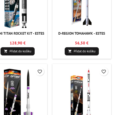
I TITAN ROCKET KIT - ESTES
D-REGION TOMAHAWK - ESTES
128,90 €
56,50 €
Přidat do košíku
Přidat do košíku


favorite_border
favorite_border