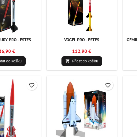
URY PRO - ESTES
VOGEL PRO - ESTES
GEMIN
26,90 €
112,90 €
idat do košíku
Přidat do košíku

favorite_border
favorite_border