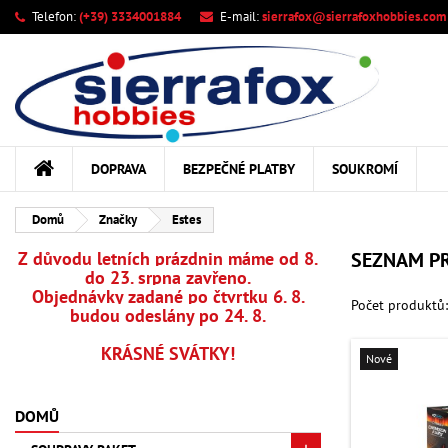
Telefon:
(+39) 3334001884
E-mail:
sierrafox@sierrafoxhobbies.com
M
((
Vy
Př
add_circle_outline
((c
Mus
Ná
DOPRAVA
BEZPEČNÉ PLATBY
SOUKROMÍ
Domů
Značky
Estes
Z důvodu letních prázdnin máme od 8.
SEZNAM P
do 23. srpna zavřeno.
Objednávky zadané po čtvrtku 6. 8.
Počet produktů
budou odeslány po 24. 8.
KRÁSNÉ SVÁTKY!
Nové
DOMŮ