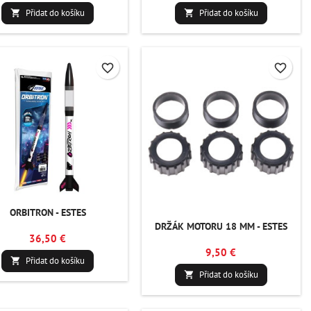
Přidat do košíku
Přidat do košíku


favorite_border
favorite_border
ORBITRON - ESTES
DRŽÁK MOTORU 18 MM - ESTES
36,50 €
9,50 €
Přidat do košíku

Přidat do košíku
