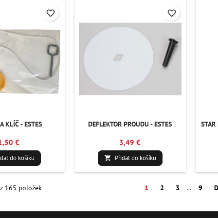
favorite_border
favorite_border
A KLÍČ - ESTES
DEFLEKTOR PROUDU - ESTES
STAR
1,50 €
3,49 €
idat do košíku
Přidat do košíku

 z 165 položek
1
2
3
…
9
D