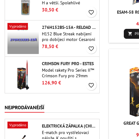
H a větší. Spolehlivé
zapalování motorů až do
30,50 €
favorite_border
ESAM-58 RO
délky 91 cm.
4
Vyprodáno
276H152BS-15A - RELOAD 38MM CTI
H152 Blue Streak nabíjení
Př

pro dobíjecí motor Cesaroni
P38-2G. 15sekundové
78,50 €
favorite_border
zpoždění je nastavitelné
pomocí nástroje ProDAT 38
CRIMSON FURY PRO - ESTES
Model rakety Pro Series II™
Crimson Fury pro 29mm
motory typu E, F a také G.
126,90 €
favorite_border
Crimson Fury, navržený pro
pokročilé raketové nadšence,
nabízí vzrušující starty,
plynulé návraty do
NEJPRODÁVANÉJŠÍ
původního stavu a zážitek
ze stavby, který je stejně
propracovaný jako samotný
GREAT G
Vyprodáno
ELEKTRICKÁ ZÁPALKA (CHIP-TYPE)
let.
E-match pro vystřelovací
9
nálože. K použití s ​​