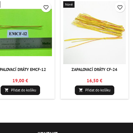
Nové
favorite_border
favorite_border
PALOVACÍ DRÁTY EMCF-12
ZAPALOVACÍ DRÁTY CF-24
19,00 €
16,50 €
Přidat do košíku
Přidat do košíku

