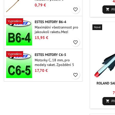
4
výškoměry nebo jinými
0,79 €
elektronickými zařízeními.
favorite_border
Př

Vyprodáno
ESTES MOTORY B6-4
Maximální všestrannost pro
Nové
jakoukoli raketu.Mezi
nejpoužívanější raketové
15,95 €
motory vůbec patří Estes B6-
favorite_border
4 motor vhodný pro většinu
raket Estes a podobných
Vyprodáno
ESTES MOTORY C6-5
raket.
Motorky C, 18 mm, pro
modely raket. Zpoždění 5
sekund u jednostupňových
17,70 €
raket.
favorite_border
ROLAND SA
7
Př
