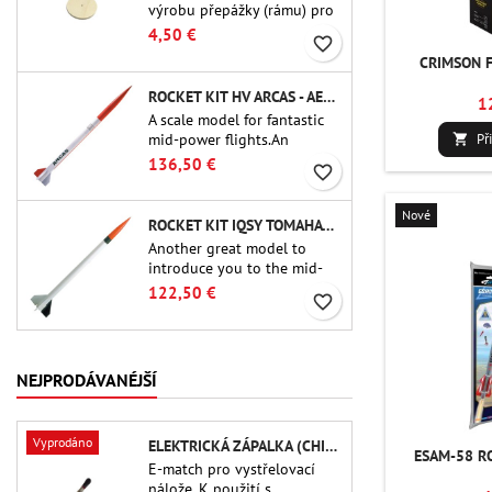
výrobu přepážky (rámu) pro
trubkové spojky Public
4,50 €
favorite_border
Missiles Ltd. o průměru 54
CRIMSON F
mm (PT-2.1 nebo QT-2.1)
ROCKET KIT HV ARCAS - AEROTECH
1
A scale model for fantastic
mid-power flights.An
Př

uncompromising kit that
136,50 €
favorite_border
allows you to build a replica
of one of the most famous
Nové
sounding-rocket ever.
ROCKET KIT IQSY TOMAHAWK - AEROTECH
Another great model to
introduce you to the mid-
power.A scale replica of a
122,50 €
favorite_border
famous sounding rocket,
small in size and peefect to
move to higher-level kits.
NEJPRODÁVANÉJŠÍ
Vyprodáno
ELEKTRICKÁ ZÁPALKA (CHIP-TYPE)
ESAM-58 RO
E-match pro vystřelovací
nálože. K použití s ​​