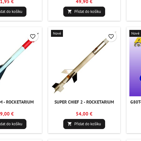
1,95 €
49,90 €
idat do košíku
Přidat do košíku

Nové
Nové
favorite_border
favorite_border
M - ROCKETARIUM
SUPER CHIEF 2 - ROCKETARIUM
G80T
9,00 €
54,00 €
idat do košíku
Přidat do košíku
