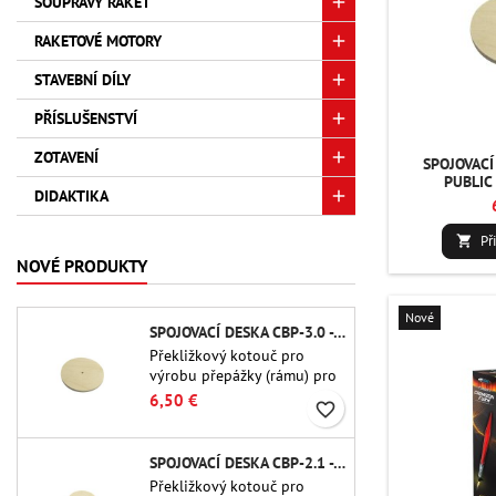
SOUPRAVY RAKET
RAKETOVÉ MOTORY
STAVEBNÍ DÍLY
PŘÍSLUŠENSTVÍ
ZOTAVENÍ
SPOJOVACÍ
PUBLIC 
DIDAKTIKA
Př

NOVÉ PRODUKTY
Nové
SPOJOVACÍ DESKA CBP-3.0 - PUBLIC MISSILES LTD.
Překližkový kotouč pro
výrobu přepážky (rámu) pro
trubkové spojky Public
6,50 €
favorite_border
Missiles Ltd. o průměru 75
mm (PT-3.0/QT-3.0)
SPOJOVACÍ DESKA CBP-2.1 - PUBLIC MISSILES LTD.
Překližkový kotouč pro