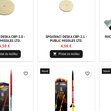
 DESKA CBP-3.0 -
SPOJOVACÍ DESKA CBP-2.1 -
ROC
MISSILES LTD.
PUBLIC MISSILES LTD.
6,50 €
4,50 €
idat do košíku
Přidat do košíku

Nové
Nové
favorite_border
favorite_border