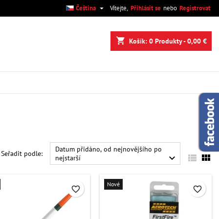

Čeština
Vítejte,
Přihlásit se
nebo
Registrovat
×
×
×
×
shopping_cart
Košík:
0
Produkty - 0,00 €
.
)
e
í
Datum přidáno, od nejnovějšího po
Seřadit podle:



nejstarší
Nové
favorite_border
favorite_border