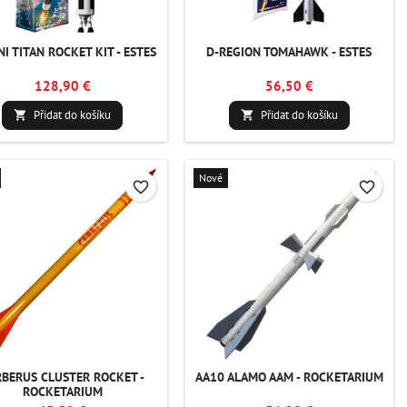
I TITAN ROCKET KIT - ESTES
D-REGION TOMAHAWK - ESTES
128,90 €
56,50 €
Přidat do košíku
Přidat do košíku


Nové
favorite_border
favorite_border
RBERUS CLUSTER ROCKET -
AA10 ALAMO AAM - ROCKETARIUM
ROCKETARIUM