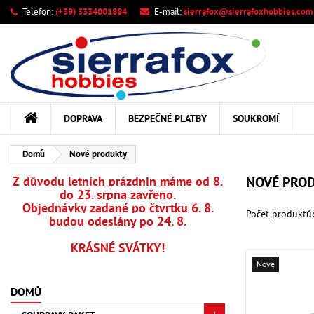
Telefon:
(+39) 3334001884
E-mail:
sierrafox@sierrafoxhobbies.com
M
((
Vy
Př
add_circle_outline
((c
Mus
Ná
DOPRAVA
BEZPEČNÉ PLATBY
SOUKROMÍ
Domů
Nové produkty
Z důvodu letních prázdnin máme od 8.
NOVÉ PRO
do 23. srpna zavřeno.
Objednávky zadané po čtvrtku 6. 8.
Počet produktů
budou odeslány po 24. 8.
KRÁSNÉ SVÁTKY!
Nové
DOMŮ