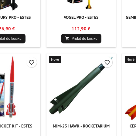
URY PRO - ESTES
VOGEL PRO - ESTES
GEMIN
26,90 €
112,90 €
idat do košíku
Přidat do košíku

Nové
Nové
favorite_border
favorite_border
CKET KIT - ESTES
MIM-23 HAWK - ROCKETARIUM
CE