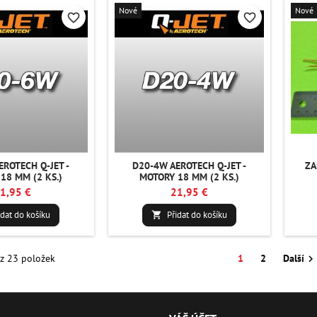
Nové
Nové
favorite_border
favorite_border
EROTECH Q-JET -
D20-4W AEROTECH Q-JET -
ZA
18 MM (2 KS.)
MOTORY 18 MM (2 KS.)
1,95 €
21,95 €
idat do košíku
Přidat do košíku

 z 23 položek
1
2
Další
