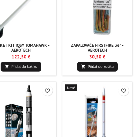
KET KIT IQSY TOMAHAWK -
ZAPALOVAČE FIRSTFIRE 36" -
AEROTECH
AEROTECH
122,50 €
30,50 €
Přidat do košíku
Přidat do košíku


Nové
favorite_border
favorite_border