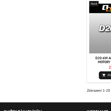
Nové
D20-6W A
MOTORY 
2
Př

Zobrazení 1-20