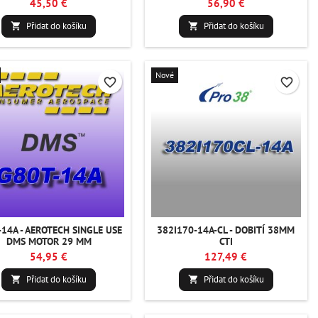
45,50 €
56,90 €
Přidat do košíku
Přidat do košíku


Nové
favorite_border
favorite_border
-14A - AEROTECH SINGLE USE
382I170-14A-CL - DOBITÍ 38MM
DMS MOTOR 29 MM
CTI
54,95 €
127,49 €
Přidat do košíku
Přidat do košíku

