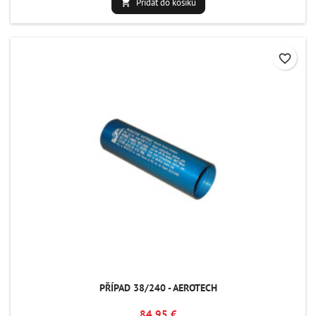
Přidat do košíku

favorite_border
PŘÍPAD 38/240 - AEROTECH
84,95 €