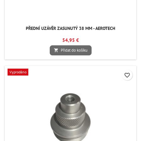
PŘEDNÍ UZÁVĚR ZASUNUTÝ 38 MM - AEROTECH
54,95 €
Přidat do košíku

Vyprodáno
favorite_border