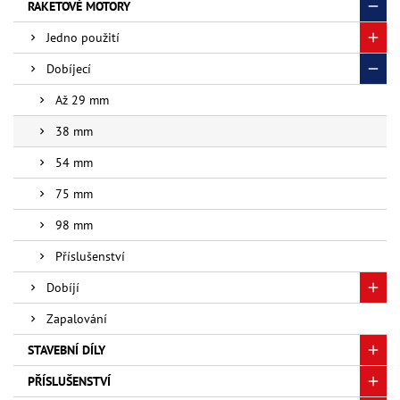
RAKETOVÉ MOTORY
Jedno použití
Dobíjecí
Až 29 mm
38 mm
54 mm
75 mm
98 mm
Příslušenství
Dobíjí
Zapalování
STAVEBNÍ DÍLY
PŘÍSLUŠENSTVÍ