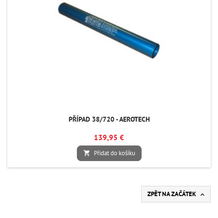
PŘÍPAD 38/720 - AEROTECH
139,95 €
Přidat do košíku

ZPĚT NA ZAČÁTEK
