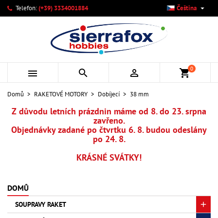

Telefon:
(+39) 3334001884
Čeština
×
×
×
×
Můj seznam přání
((modalTitle))
Vytvořit seznam přání
Přihlásit se
add_circle_outline
Vytvořit nový seznam
((confirmMessage))
Musíte být přihlášen, abyste si mohli výrobky uložit do
Název seznamu přání
svého seznamu přání.
0



shopping_cart
((cancelText))
((modalDeleteText))
Zrušit
Přihlásit se
Domů
RAKETOVÉ MOTORY
Dobíjecí
38 mm
Zrušit
Vytvořit seznam přání
Z důvodu letních prázdnin máme od 8. do 23. srpna
zavřeno.
Objednávky zadané po čtvrtku 6. 8. budou odeslány
po 24. 8.
KRÁSNÉ SVÁTKY!
DOMŮ
SOUPRAVY RAKET