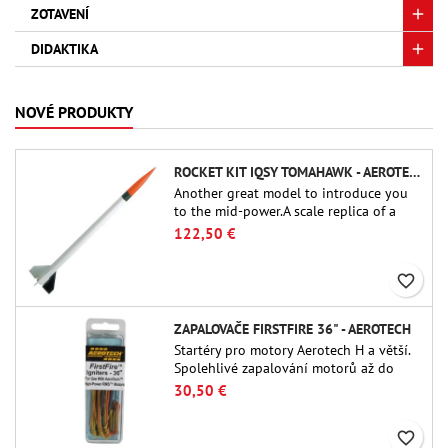
ZOTAVENÍ
DIDAKTIKA
NOVÉ PRODUKTY
ROCKET KIT IQSY TOMAHAWK - AEROTECH
Another great model to introduce you
to the mid-power.A scale replica of a
famous sounding rocket, small in size
122,50 €
and peefect to move to higher-level kits.
favorite_border
ZAPALOVAČE FIRSTFIRE 36" - AEROTECH
Startéry pro motory Aerotech H a větší.
Spolehlivé zapalování motorů až do
délky 91 cm.
30,50 €
favorite_border