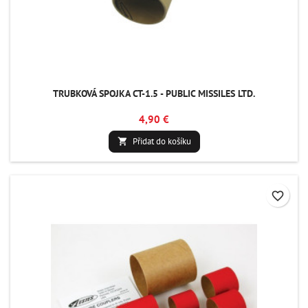
TRUBKOVÁ SPOJKA CT-1.5 - PUBLIC MISSILES LTD.
4,90 €
Přidat do košíku

favorite_border