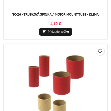
TC-26 - TRUBKOVÁ SPOJKA / MOTOR MOUNT TUBE - KLIMA
1,10 €
Přidat do košíku

favorite_border