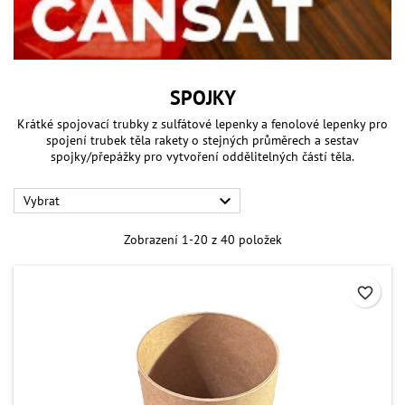
SPOJKY
Krátké spojovací trubky z sulfátové lepenky a fenolové lepenky pro
spojení trubek těla rakety o stejných průměrech a sestav
spojky/přepážky pro vytvoření oddělitelných částí těla.

Vybrat
Zobrazení 1-20 z 40 položek
favorite_border