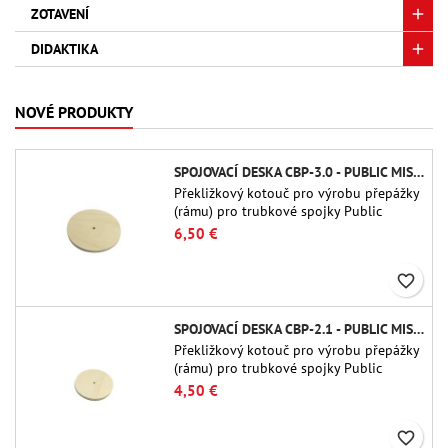
ZOTAVENÍ
DIDAKTIKA
NOVÉ PRODUKTY
SPOJOVACÍ DESKA CBP-3.0 - PUBLIC MISSILES LTD.
Překližkový kotouč pro výrobu přepážky
(rámu) pro trubkové spojky Public
Missiles Ltd. o průměru 75 mm (PT-
6,50 €
3.0/QT-3.0)
favorite_border
SPOJOVACÍ DESKA CBP-2.1 - PUBLIC MISSILES LTD.
Překližkový kotouč pro výrobu přepážky
(rámu) pro trubkové spojky Public
Missiles Ltd. o průměru 54 mm (PT-2.1
4,50 €
nebo QT-2.1)
favorite_border