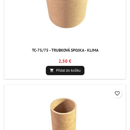
TC-75/75 - TRUBKOVÁ SPOJKA - KLIMA
2,50 €
Přidat do košíku

favorite_border