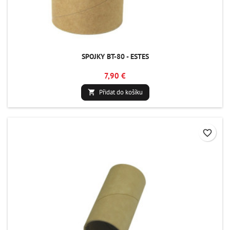
SPOJKY BT-80 - ESTES
7,90 €
Přidat do košíku

favorite_border