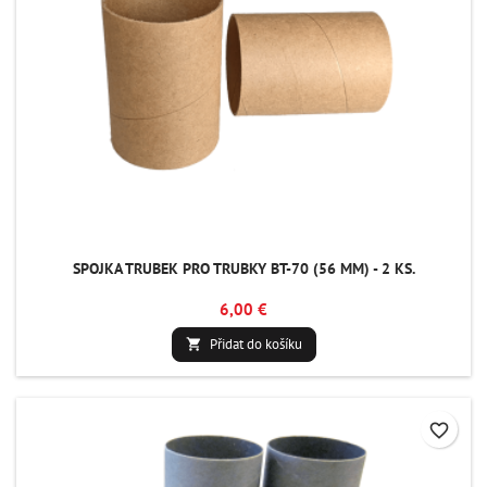
SPOJKA TRUBEK PRO TRUBKY BT-70 (56 MM) - 2 KS.
6,00 €
Přidat do košíku

favorite_border