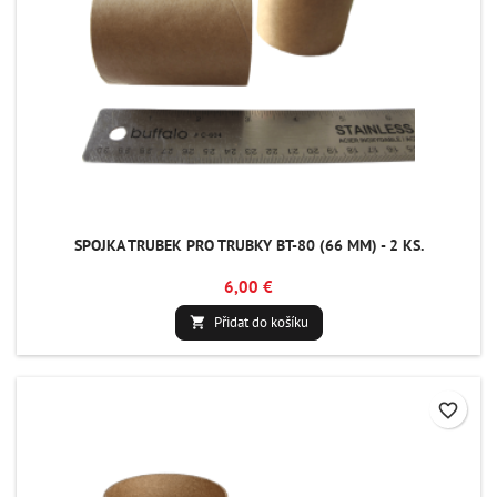
SPOJKA TRUBEK PRO TRUBKY BT-80 (66 MM) - 2 KS.
6,00 €
Přidat do košíku

favorite_border