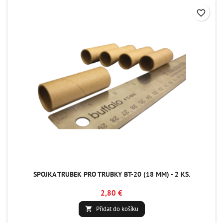
favorite_border
SPOJKA TRUBEK PRO TRUBKY BT-20 (18 MM) - 2 KS.
2,80 €
Přidat do košíku
