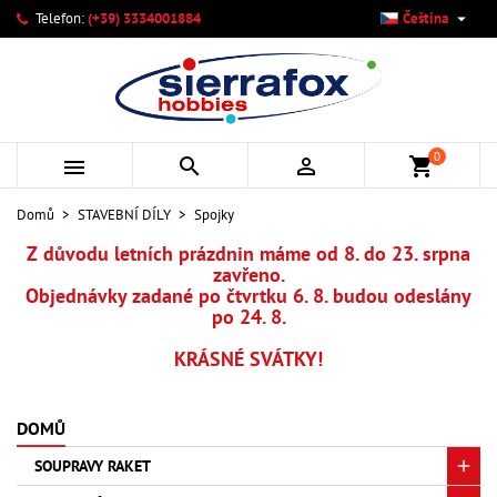

Telefon:
(+39) 3334001884
Čeština
×
×
×
×
Můj seznam přání
((modalTitle))
Vytvořit seznam přání
Přihlásit se
add_circle_outline
Vytvořit nový seznam
((confirmMessage))
Musíte být přihlášen, abyste si mohli výrobky uložit do
Název seznamu přání
svého seznamu přání.
0



shopping_cart
((cancelText))
((modalDeleteText))
Zrušit
Přihlásit se
Domů
STAVEBNÍ DÍLY
Spojky
Zrušit
Vytvořit seznam přání
Z důvodu letních prázdnin máme od 8. do 23. srpna
zavřeno.
Objednávky zadané po čtvrtku 6. 8. budou odeslány
po 24. 8.
KRÁSNÉ SVÁTKY!
DOMŮ
SOUPRAVY RAKET