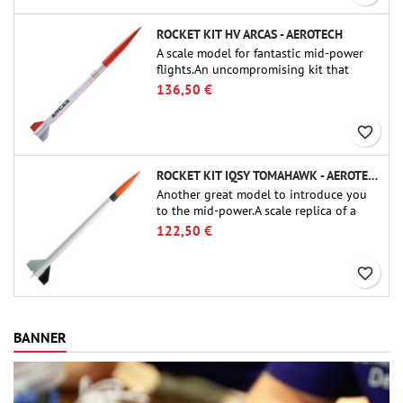
ROCKET KIT HV ARCAS - AEROTECH
A scale model for fantastic mid-power
flights.An uncompromising kit that
allows you to build a replica of one of
136,50 €
the most famous sounding-rocket ever.
favorite_border
ROCKET KIT IQSY TOMAHAWK - AEROTECH
Another great model to introduce you
to the mid-power.A scale replica of a
famous sounding rocket, small in size
122,50 €
and peefect to move to higher-level kits.
favorite_border
BANNER