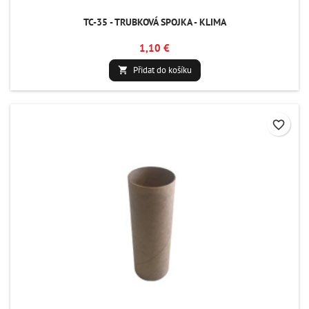
TC-35 - TRUBKOVÁ SPOJKA - KLIMA
1,10 €
Přidat do košíku

favorite_border