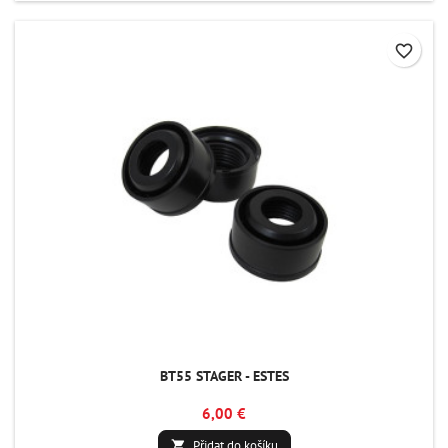
favorite_border
BT55 STAGER - ESTES
6,00 €
Přidat do košíku
