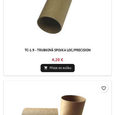
TC-1.9 - TRUBKOVÁ SPOJKA LOC/PRECISION
4,20 €
Přidat do košíku

favorite_border