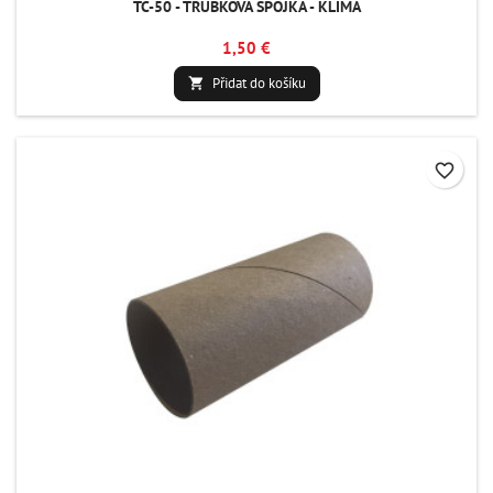
TC-50 - TRUBKOVÁ SPOJKA - KLIMA
1,50 €
Přidat do košíku

favorite_border