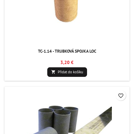
TC-1.14 - TRUBKOVÁ SPOJKA LOC
3,20 €
Přidat do košíku

favorite_border