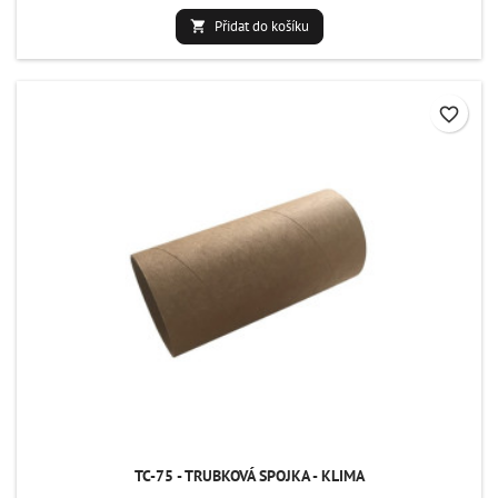
Přidat do košíku

favorite_border
TC-75 - TRUBKOVÁ SPOJKA - KLIMA