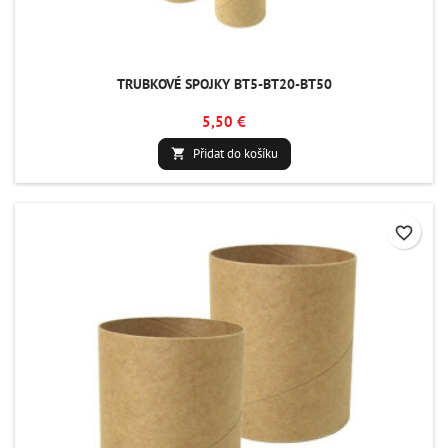
TRUBKOVÉ SPOJKY BT5-BT20-BT50
5,50 €
Přidat do košíku

favorite_border