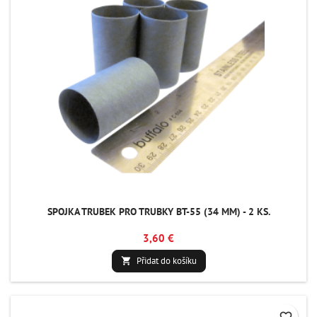
SPOJKA TRUBEK PRO TRUBKY BT-55 (34 MM) - 2 KS.
3,60 €
Přidat do košíku

favorite_border