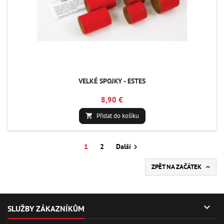
VELKÉ SPOJKY - ESTES
8,90 €
Přidat do košíku

1
2
Další

ZPĚT NA ZAČÁTEK


SLUŽBY ZÁKAZNÍKŮM