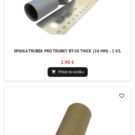
SPOJKA TRUBEK PRO TRUBKY BT-50 THICK (24 MM) - 2 KS.
2,90 €
Přidat do košíku

favorite_border