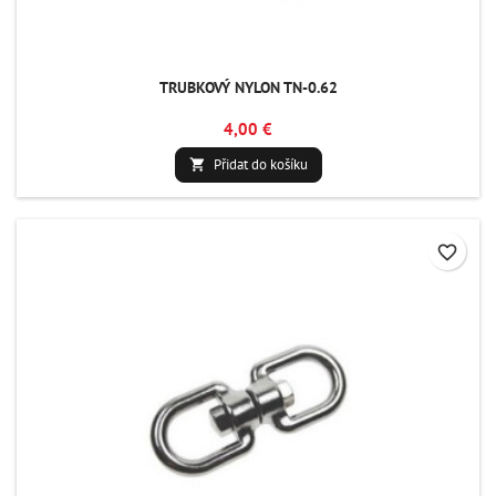
TRUBKOVÝ NYLON TN-0.62
4,00 €
Přidat do košíku

favorite_border