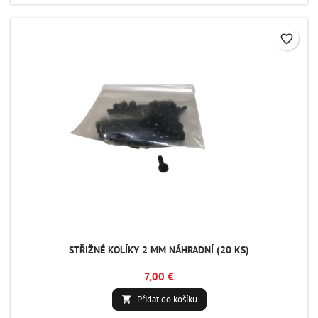
favorite_border
STŘIŽNÉ KOLÍKY 2 MM NÁHRADNÍ (20 KS)
7,00 €
Přidat do košíku
