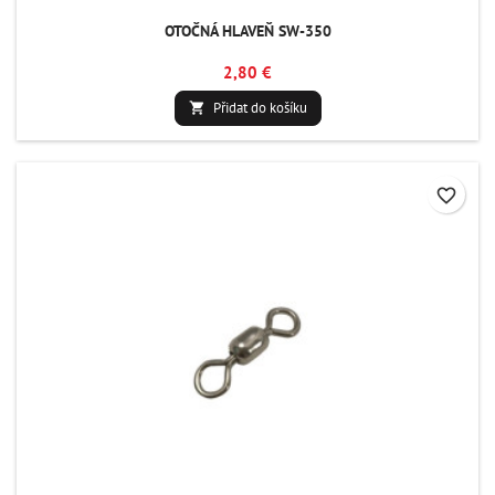
OTOČNÁ HLAVEŇ SW-350
2,80 €
Přidat do košíku

favorite_border