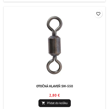
favorite_border
OTOČNÁ HLAVEŇ SW-550
2,80 €
Přidat do košíku
