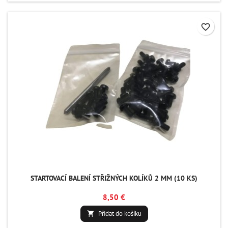
favorite_border
STARTOVACÍ BALENÍ STŘIŽNÝCH KOLÍKŮ 2 MM (10 KS)
8,50 €
Přidat do košíku
