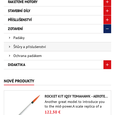
RAKETOVÉ MOTORY
STAVEBNÍ DÍLY
PŘÍSLUŠENSTVÍ
ZOTAVENÍ
Padáky
Šňůry a příslušenství
Ochrana padákem
DIDAKTIKA
NOVÉ PRODUKTY
ROCKET KIT IQSY TOMAHAWK - AEROTECH
Another great model to introduce you
to the mid-power.A scale replica of a
famous sounding rocket, small in size
122,50 €