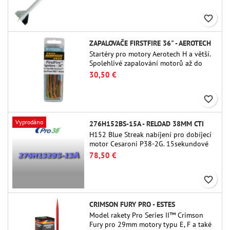
and peefect to move to higher-level kits.
favorite_border
ZAPALOVAČE FIRSTFIRE 36" - AEROTECH
Startéry pro motory Aerotech H a větší.
Spolehlivé zapalování motorů až do
délky 91 cm.
30,50 €
favorite_border
Vyprodáno
276H152BS-15A - RELOAD 38MM CTI
H152 Blue Streak nabíjení pro dobíjecí
motor Cesaroni P38-2G. 15sekundové
zpoždění je nastavitelné pomocí
78,50 €
nástroje ProDAT 38
favorite_border
CRIMSON FURY PRO - ESTES
Model rakety Pro Series II™ Crimson
Fury pro 29mm motory typu E, F a také