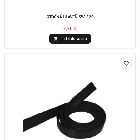
OTOČNÁ HLAVEŇ SW-220
2,50 €
Přidat do košíku

favorite_border