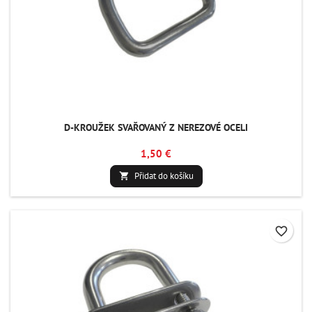
D-KROUŽEK SVAŘOVANÝ Z NEREZOVÉ OCELI
1,50 €
Přidat do košíku

favorite_border