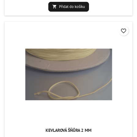
Přidat do košíku

favorite_border
KEVLAROVÁ ŠŇŮRA 2 MM