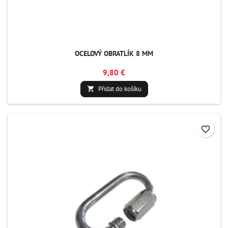
OCELOVÝ OBRATLÍK 8 MM
9,80 €
Přidat do košíku

favorite_border