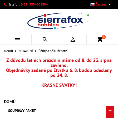

Telefon:
(+39) 3334001884
Čeština
×
×
×
×
Můj seznam přání
((modalTitle))
Vytvořit seznam přání
Přihlásit se
add_circle_outline
Vytvořit nový seznam
((confirmMessage))
Musíte být přihlášen, abyste si mohli výrobky uložit do
Název seznamu přání
svého seznamu přání.
0



shopping_cart
((cancelText))
((modalDeleteText))
Zrušit
Přihlásit se
Domů
ZOTAVENÍ
Šňůry a příslušenství
Zrušit
Vytvořit seznam přání
Z důvodu letních prázdnin máme od 8. do 23. srpna
zavřeno.
Objednávky zadané po čtvrtku 6. 8. budou odeslány
po 24. 8.
KRÁSNÉ SVÁTKY!
DOMŮ
SOUPRAVY RAKET