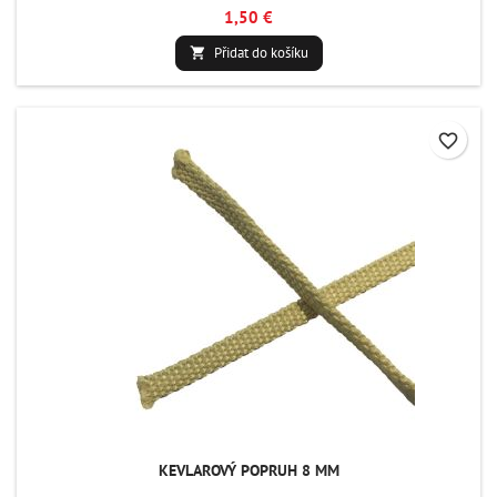
1,50 €
Přidat do košíku

favorite_border
KEVLAROVÝ POPRUH 8 MM