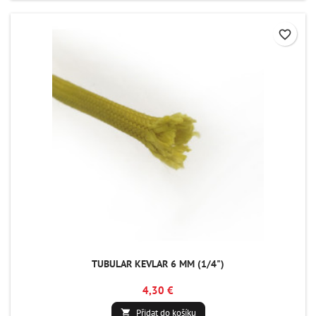
favorite_border
TUBULAR KEVLAR 6 MM (1/4")
4,30 €
Přidat do košíku
