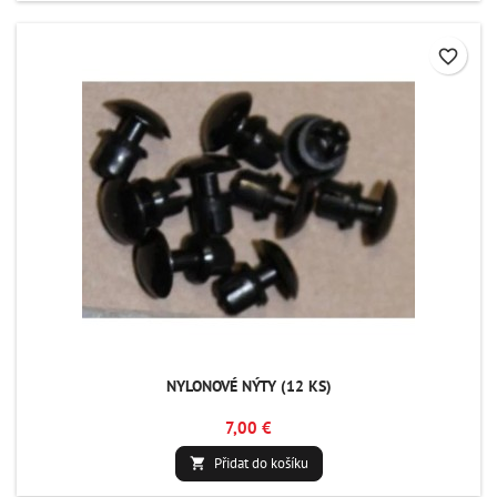
favorite_border
NYLONOVÉ NÝTY (12 KS)
7,00 €
Přidat do košíku
