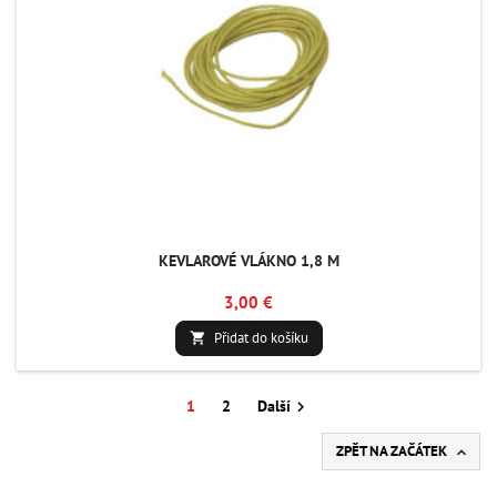
KEVLAROVÉ VLÁKNO 1,8 M
3,00 €
Přidat do košíku

1
2
Další

ZPĚT NA ZAČÁTEK
