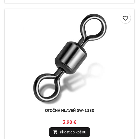
favorite_border
OTOČNÁ HLAVEŇ SW-1350
3,90 €
Přidat do košíku
