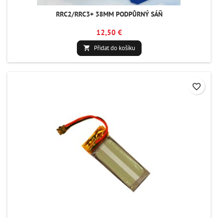
RRC2/RRC3+ 38MM PODPŮRNÝ SÁŇ
12,50 €
Přidat do košíku

favorite_border