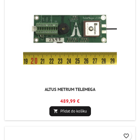
ALTUS METRUM TELEMEGA
489,99 €
Přidat do košíku

favorite_border