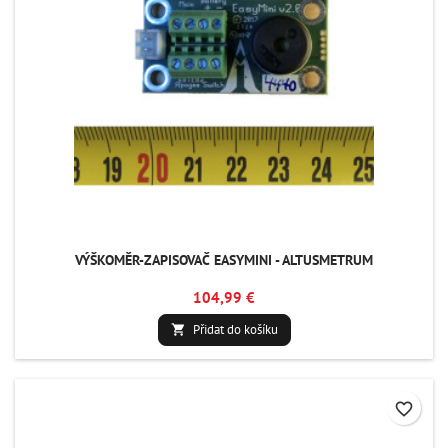
VÝŠKOMĚR-ZAPISOVAČ EASYMINI - ALTUSMETRUM
104,99 €
Přidat do košíku

favorite_border