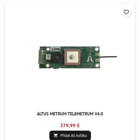
favorite_border
ALTUS METRUM TELEMETRUM V4.0
379,99 €
Přidat do košíku
