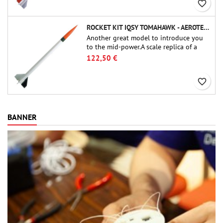
favorite_border
ROCKET KIT IQSY TOMAHAWK - AEROTECH
Another great model to introduce you
to the mid-power.A scale replica of a
famous sounding rocket, small in size
122,50 €
and peefect to move to higher-level kits.
favorite_border
BANNER