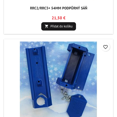
RRC2/RRC3+ 54MM PODPŮRNÝ SÁŇ
21,50 €
Přidat do košíku

favorite_border