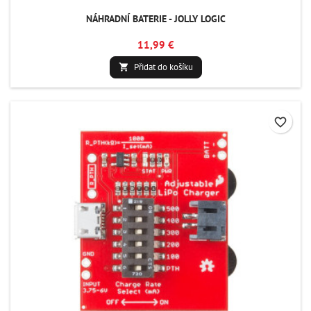
NÁHRADNÍ BATERIE - JOLLY LOGIC
11,99 €
Přidat do košíku

favorite_border