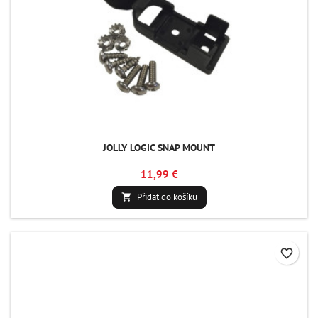
JOLLY LOGIC SNAP MOUNT
11,99 €
Přidat do košíku

favorite_border