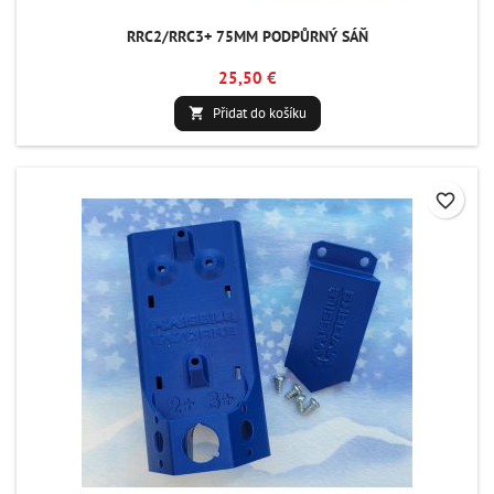
RRC2/RRC3+ 75MM PODPŮRNÝ SÁŇ
25,50 €
Přidat do košíku

favorite_border