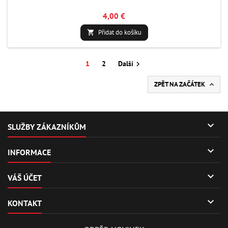
4,00 €
Přidat do košíku

1
2
Další

ZPĚT NA ZAČÁTEK


SLUŽBY ZÁKAZNÍKŮM

INFORMACE

VÁŠ ÚČET

KONTAKT