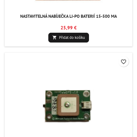
NASTAVITELNÁ NABÍJEČKA LI-PO BATERIÍ 15-500 MA
25,99 €
Přidat do košíku

favorite_border