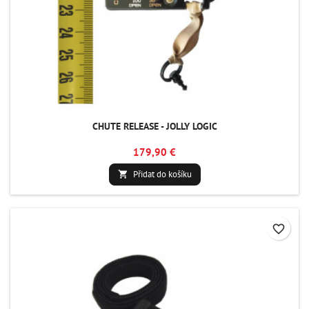
CHUTE RELEASE - JOLLY LOGIC
179,90 €
Přidat do košíku

favorite_border