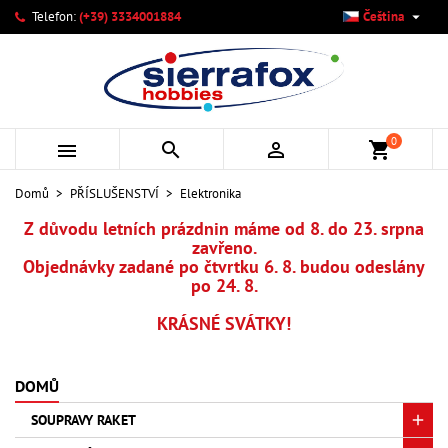

Telefon:
(+39) 3334001884
Čeština
×
×
×
×
Můj seznam přání
((modalTitle))
Vytvořit seznam přání
Přihlásit se
add_circle_outline
Vytvořit nový seznam
((confirmMessage))
Musíte být přihlášen, abyste si mohli výrobky uložit do
Název seznamu přání
svého seznamu přání.
0



shopping_cart
((cancelText))
((modalDeleteText))
Zrušit
Přihlásit se
Domů
PŘÍSLUŠENSTVÍ
Elektronika
Zrušit
Vytvořit seznam přání
Z důvodu letních prázdnin máme od 8. do 23. srpna
zavřeno.
Objednávky zadané po čtvrtku 6. 8. budou odeslány
po 24. 8.
KRÁSNÉ SVÁTKY!
DOMŮ
SOUPRAVY RAKET