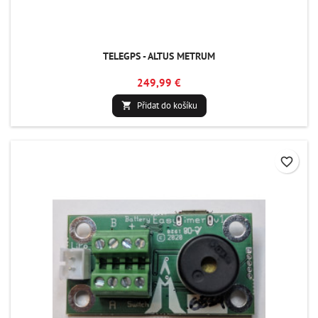
TELEGPS - ALTUS METRUM
249,99 €
Přidat do košíku

favorite_border