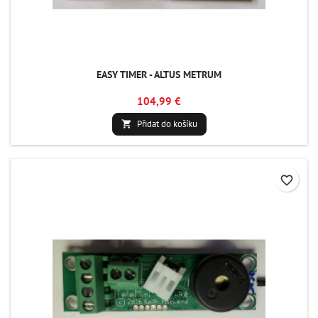
EASY TIMER - ALTUS METRUM
104,99 €
Přidat do košíku

favorite_border