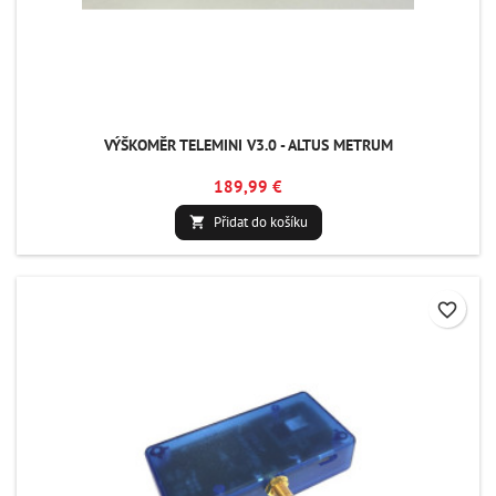
VÝŠKOMĚR TELEMINI V3.0 - ALTUS METRUM
189,99 €
Přidat do košíku

favorite_border