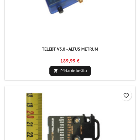
TELEBT V3.0 - ALTUS METRUM
189,99 €
Přidat do košíku

favorite_border