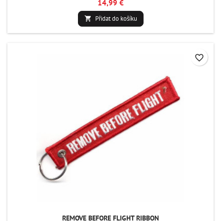
14,99 €
Přidat do košíku

favorite_border
REMOVE BEFORE FLIGHT RIBBON