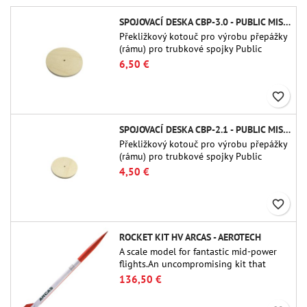
SPOJOVACÍ DESKA CBP-3.0 - PUBLIC MISSILES LTD.
Překližkový kotouč pro výrobu přepážky
(rámu) pro trubkové spojky Public
Missiles Ltd. o průměru 75 mm (PT-
6,50 €
3.0/QT-3.0)
favorite_border
SPOJOVACÍ DESKA CBP-2.1 - PUBLIC MISSILES LTD.
Překližkový kotouč pro výrobu přepážky
(rámu) pro trubkové spojky Public
Missiles Ltd. o průměru 54 mm (PT-2.1
4,50 €
nebo QT-2.1)
favorite_border
ROCKET KIT HV ARCAS - AEROTECH
A scale model for fantastic mid-power
flights.An uncompromising kit that
allows you to build a replica of one of
136,50 €
the most famous sounding-rocket ever.