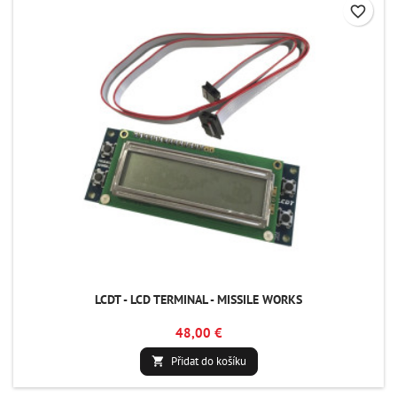
favorite_border
LCDT - LCD TERMINAL - MISSILE WORKS
48,00 €
Přidat do košíku
