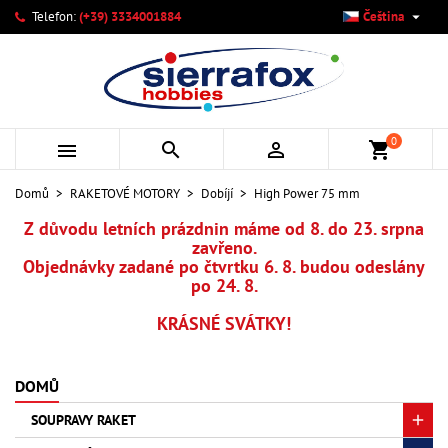

Telefon:
(+39) 3334001884
Čeština
×
×
×
×
Můj seznam přání
((modalTitle))
Vytvořit seznam přání
Přihlásit se
add_circle_outline
Vytvořit nový seznam
((confirmMessage))
Musíte být přihlášen, abyste si mohli výrobky uložit do
Název seznamu přání
svého seznamu přání.
0



shopping_cart
((cancelText))
((modalDeleteText))
Zrušit
Přihlásit se
Domů
RAKETOVÉ MOTORY
Dobíjí
High Power 75 mm
Zrušit
Vytvořit seznam přání
Z důvodu letních prázdnin máme od 8. do 23. srpna
zavřeno.
Objednávky zadané po čtvrtku 6. 8. budou odeslány
po 24. 8.
KRÁSNÉ SVÁTKY!
DOMŮ
SOUPRAVY RAKET