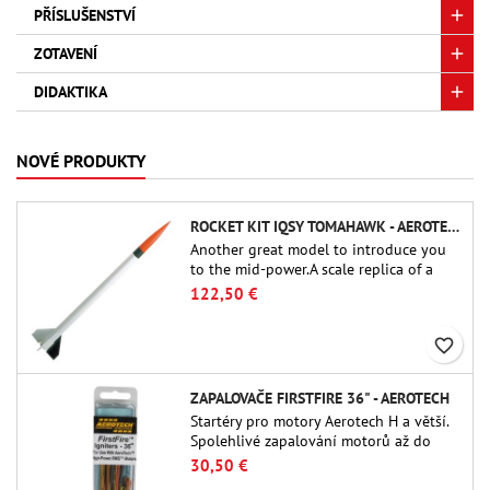
PŘÍSLUŠENSTVÍ
ZOTAVENÍ
DIDAKTIKA
NOVÉ PRODUKTY
ROCKET KIT IQSY TOMAHAWK - AEROTECH
Another great model to introduce you
to the mid-power.A scale replica of a
famous sounding rocket, small in size
122,50 €
and peefect to move to higher-level kits.
favorite_border
ZAPALOVAČE FIRSTFIRE 36" - AEROTECH
Startéry pro motory Aerotech H a větší.
Spolehlivé zapalování motorů až do
délky 91 cm.
30,50 €