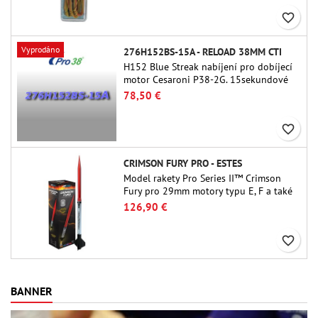
favorite_border
Vyprodáno
276H152BS-15A - RELOAD 38MM CTI
H152 Blue Streak nabíjení pro dobíjecí
motor Cesaroni P38-2G. 15sekundové
zpoždění je nastavitelné pomocí
78,50 €
nástroje ProDAT 38
favorite_border
CRIMSON FURY PRO - ESTES
Model rakety Pro Series II™ Crimson
Fury pro 29mm motory typu E, F a také
G. Crimson Fury, navržený pro pokročilé
126,90 €
raketové nadšence, nabízí vzrušující
starty, plynulé návraty do původního
favorite_border
stavu a zážitek ze stavby, který je stejně
propracovaný jako samotný let.
BANNER