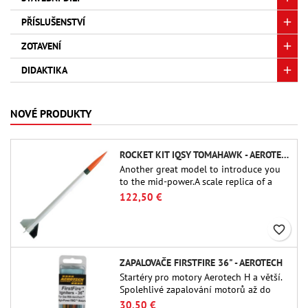
PŘÍSLUŠENSTVÍ
ZOTAVENÍ
DIDAKTIKA
NOVÉ PRODUKTY
ROCKET KIT IQSY TOMAHAWK - AEROTECH
Another great model to introduce you
to the mid-power.A scale replica of a
famous sounding rocket, small in size
122,50 €
and peefect to move to higher-level kits.
favorite_border
ZAPALOVAČE FIRSTFIRE 36" - AEROTECH
Startéry pro motory Aerotech H a větší.
Spolehlivé zapalování motorů až do
délky 91 cm.
30,50 €