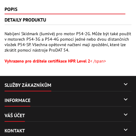
POPIS
DETAILY PRODUKTU
Nabíjení Skidmark (šumivé) pro motor P54-2G. Může být také použit
v motorech P54-3G a P54-4G pomocí jedné nebo dvou distančních
vložek P54-SP. Všechna opětovné načtení mají zpoždění, které lze
zkrátit pomocí nástroje ProDAT 54.
Vyhrazeno pro držitele certifikace HPR Level 2
< /span>

SLUŽBY ZÁKAZNÍKŮM

INFORMACE

VÁŠ ÚČET

KONTAKT