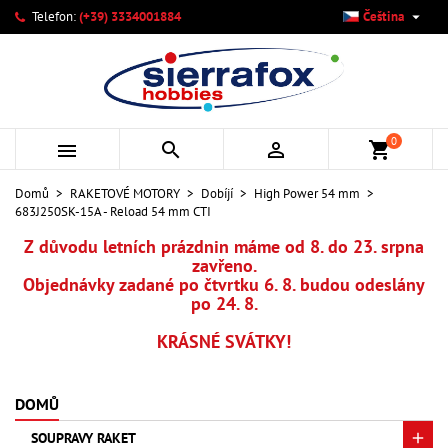

Telefon:
(+39) 3334001884
Čeština
×
×
×
Můj seznam přání
Vytvořit seznam přání
Přihlásit se
add_circle_outline
Vytvořit nový seznam
Musíte být přihlášen, abyste si mohli výrobky uložit do
Název seznamu přání
svého seznamu přání.
0



shopping_cart
Zrušit
Přihlásit se
Domů
RAKETOVÉ MOTORY
Dobíjí
High Power 54 mm
Zrušit
Vytvořit seznam přání
683J250SK-15A - Reload 54 mm CTI
Z důvodu letních prázdnin máme od 8. do 23. srpna
zavřeno.
Objednávky zadané po čtvrtku 6. 8. budou odeslány
po 24. 8.
KRÁSNÉ SVÁTKY!
DOMŮ
SOUPRAVY RAKET