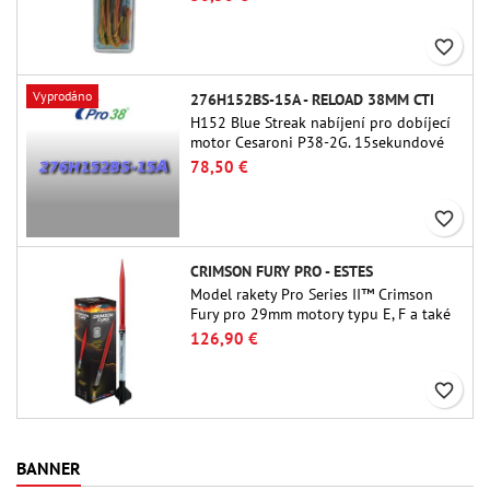
favorite_border
Vyprodáno
276H152BS-15A - RELOAD 38MM CTI
H152 Blue Streak nabíjení pro dobíjecí
motor Cesaroni P38-2G. 15sekundové
zpoždění je nastavitelné pomocí
78,50 €
nástroje ProDAT 38
favorite_border
CRIMSON FURY PRO - ESTES
Model rakety Pro Series II™ Crimson
Fury pro 29mm motory typu E, F a také
G. Crimson Fury, navržený pro pokročilé
126,90 €
raketové nadšence, nabízí vzrušující
starty, plynulé návraty do původního
favorite_border
stavu a zážitek ze stavby, který je stejně
propracovaný jako samotný let.
BANNER