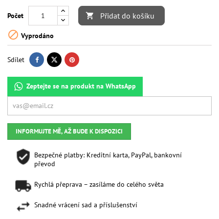
Přidat do košíku
Počet


Vyprodáno
Sdílet
Zeptejte se na produkt na WhatsApp
INFORMUJTE MĚ, AŽ BUDE K DISPOZICI
Bezpečné platby: Kreditní karta, PayPal, bankovní
převod
Rychlá přeprava – zasíláme do celého světa
Snadné vrácení sad a příslušenství