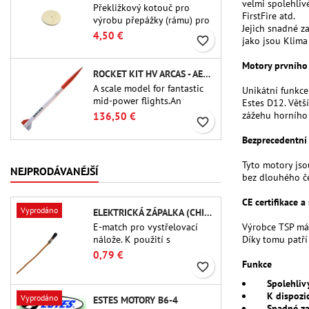
velmi spolehlivé
Překližkový kotouč pro
FirstFire atd.
výrobu přepážky (rámu) pro
Jejich snadné 
trubkové spojky Public
4,50 €
favorite_border
jako jsou Klima
Missiles Ltd. o průměru 54
mm (PT-2.1 nebo QT-2.1)
Motory prvního
ROCKET KIT HV ARCAS - AEROTECH
A scale model for fantastic
Unikátní funkce
mid-power flights.An
Estes D12. Větš
uncompromising kit that
zážehu horního
136,50 €
favorite_border
allows you to build a replica
of one of the most famous
Bezprecedentní
sounding-rocket ever.
Tyto motory jso
NEJPRODÁVANÉJŠÍ
bez dlouhého če
CE certifikace a
Vyprodáno
ELEKTRICKÁ ZÁPALKA (CHIP-TYPE)
Výrobce TSP má 
E-match pro vystřelovací
Díky tomu patří
nálože. K použití s ​​
výškoměry nebo jinými
0,79 €
Funkce
elektronickými zařízeními.
favorite_border
Spolehliv
K dispozic
Vyprodáno
ESTES MOTORY B6-4
Snadné za