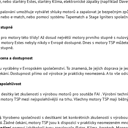
, nebo startéry Estes, startéry Klima, elektronické zápalky (například Davey
zapalování umožňuje vytvářet shluky motorů a zapalovat je bezpečným z
 nebo e-match, nebo pomocí systému Tapematch a Stage Igniters společno
 stupně
 pro motory této třídy! Až dosud největší motory prvního stupně s nulo
í motory Estes nebyly nikdy v Evropě dostupné. Dnes s motory TSP může
 stupně.
 cena a dostupnost
u vyráběny v Evropském společenství. To znamená, že jejich doprava je je
kání. Dostupnost přímo od výrobce je prakticky neomezená. A to vše odrá
 spolehlivost
desítky let zkušeností s výrobou motorů pro soutěže FAI . Výrobní technik
 motory TSP mezi nejspolehlivější na trhu. Všechny motory TSP mají běžný 
ý
. Vyrobeno společností s desítkami let konkrétních zkušeností s výrobo
i
. Žádné čekání, motory TSP jsou k dispozici v prakticky neomezeném mno
pálení
pomocí jakéhokoli typu zapalovače (Estes, Klima, Aerotech, Magneli