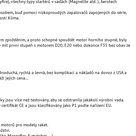
fire), všechny typy startérů v sadách (Magnelite atd. ), Aerotech
působem, buď pomocí nízkoproudých zapalovačů zapojených do série,
sti Klima.
vým zpožděním, a proto schopné spouštět motor horního stupně, byly
te mít první stupeň s motorem D20, E20 nebo dokonce F35 bez obav ze
dnoduchá, rychlá a levná, bez komplikací a nákladů na dovoz z USA a
ží jejich cena…
y jsou více než testovány, aby se odstranila jakákoli výrobní vada.
certifikát CE a jsou klasifikovány jako P1 podle nařízení EU.
u motorů pro modely raket.
žství.
te, Magnefire, E-matches,...)