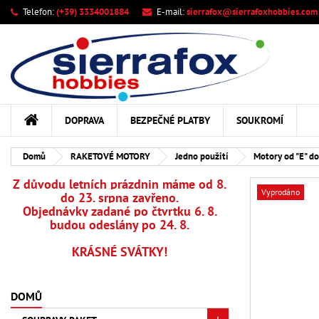
Telefon:
(+39) 3334001884
E-mail:
sierrafox@sierrafoxhobbies.com
M
Vy
Př
add_circle_outline
Mus
Ná
DOPRAVA
BEZPEČNÉ PLATBY
SOUKROMÍ
Domů
RAKETOVÉ MOTORY
Jedno použití
Motory od "E" do
Z důvodu letních prázdnin máme od 8.
Vyprodáno
do 23. srpna zavřeno.
Objednávky zadané po čtvrtku 6. 8.
budou odeslány po 24. 8.
KRÁSNÉ SVÁTKY!
DOMŮ