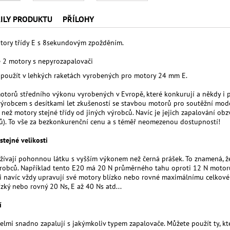
ILY PRODUKTU
PŘÍLOHY
tory třídy E s 8sekundovým zpožděním.
 2 motory s nepyrozapalovači
 použít v lehkých raketách vyrobených pro motory 24 mm E.
torů středního výkonu vyrobených v Evropě, které konkurují a někdy i p
ýrobcem s desítkami let zkušeností se stavbou motorů pro soutěžní model
 než motory stejné třídy od jiných výrobců. Navíc je jejich zapalování o
ů). To vše za bezkonkurenční cenu a s téměř neomezenou dostupností!
stejné velikosti
ívají pohonnou látku s vyšším výkonem než černá prášek. To znamená, že 
robců. Například tento E20 má 20 N průměrného tahu oproti 12 N motorů 
i navíc vždy upravují své motory blízko nebo rovné maximálnímu celkov
ízký nebo rovný 20 Ns, E až 40 Ns atd...
í
elmi snadno zapalují s jakýmkoliv typem zapalovače. Můžete použít ty, kte