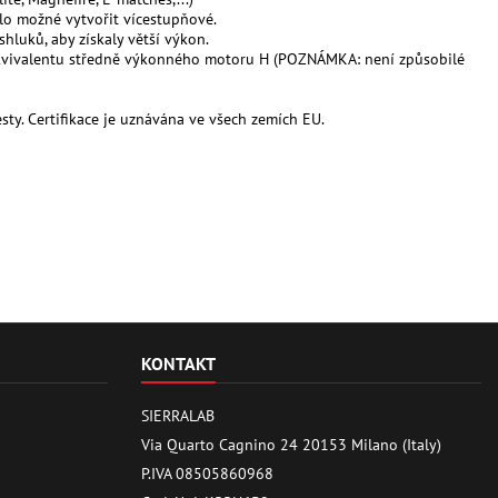
ylo možné vytvořit vícestupňové.
luků, aby získaly větší výkon.
 ekvivalentu středně výkonného motoru H (POZNÁMKA: není způsobilé
ty. Certifikace je uznávána ve všech zemích EU.
KONTAKT
SIERRALAB
Via Quarto Cagnino 24 20153 Milano (Italy)
P.IVA 08505860968