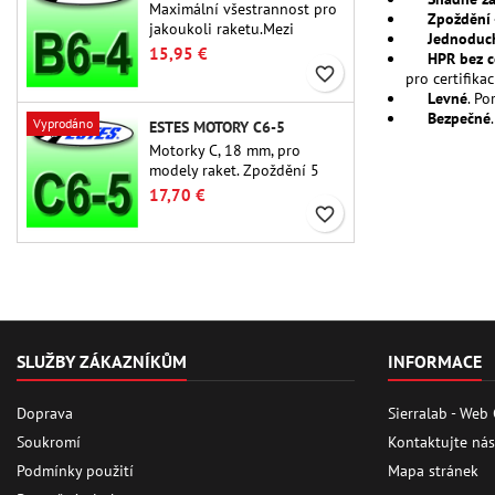
Maximální všestrannost pro
Zpoždění 
jakoukoli raketu.Mezi
Jednoduch
nejpoužívanější raketové
15,95 €
HPR bez ce
motory vůbec patří Estes B6-
favorite_border
pro certifika
4 motor vhodný pro většinu
Levné
. P
raket Estes a podobných
Bezpečné
Vyprodáno
ESTES MOTORY C6-5
raket.
Motorky C, 18 mm, pro
modely raket. Zpoždění 5
sekund u jednostupňových
17,70 €
raket.
favorite_border
SLUŽBY ZÁKAZNÍKŮM
INFORMACE
Doprava
Sierralab - Web
Soukromí
Kontaktujte nás
Podmínky použití
Mapa stránek