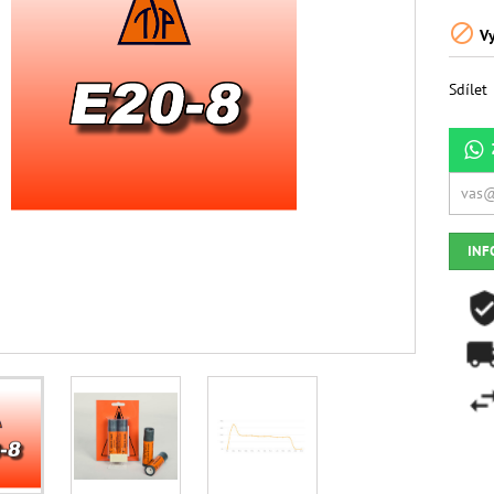

Vy
Sdílet
INF