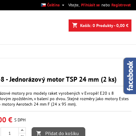

Čeština
Vítejte,
Přihlásit se
nebo
Registrovat
×
×
×
shopping_cart
Košík:
0
Produkty - 0,00 €
.
e
í
8 - Jednorázový motor TSP 24 mm (2 ks)
ázové motory pro modely raket vyrobených v Evropě! E20 s 8
ovým zpožděním, v balení po dvou. Stejné rozměry jako motory Estes
 motory Aerotech 24 mm F (24 x 95 mm).
00 €
S DPH
Přidat do košíku
