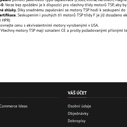
-0
. Verze bez zpoždění je k dispozici pro všechny třídy motorů TSP, aby b
é shluky.
Díky snadnému zapalování se motory TSP hodí k seskupení do sh
rtifikace.
Seskupením i pouhých tří motorů TSP třídy F je již dosaženo
ci HPR)
orovnejte cenu s ekvivalentními motory vyrobenými v USA.
. Všechny motory TSP mají označení CE a prošly požadovanými přísnými tes
VÁŠ ÚČET
 Commerce Ideas
Osobní údaje
Objednávky
Dobropisy