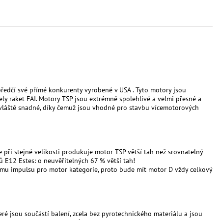
ředčí své přímé konkurenty vyrobené v USA . Tyto motory jsou
y raket FAI. Motory TSP jsou extrémně spolehlivé a velmi přesné a
bzvláště snadné, díky čemuž jsou vhodné pro stavbu vícemotorových
při stejné velikosti produkuje motor TSP větší tah než srovnatelný
E12 Estes: o neuvěřitelných 67 % větší tah!
ému impulsu pro motor kategorie, proto bude mít motor D vždy celkový
ré jsou součástí balení, zcela bez pyrotechnického materiálu a jsou