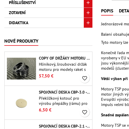
PŘÍSLUŠENSTVÍ
POPIS
DETA
ZOTAVENÍ
DIDAKTIKA
Jednorázové mo
Balení obsahuje
NOVÉ PRODUKTY
Tyto motory lze
Konečně řada mo
vyrobeny v EU v
COPY OF DRŽÁKY MOTORU PML PRO MR-38
jsou výkonnější
Hliníkový, šroubovací držák
modelů (cluster
motoru pro modely raket s
54mm úchyty motoru.
57,50 €
favorite_border
Větší výkon při 
Vhodný pro fenolové trubky
PML.
Motory TSP použ
SPOJOVACÍ DESKA CBP-3.0 - PUBLIC MISSILES LTD.
motor jiných vý
Překližkový kotouč pro
Evropští výrobc
výrobu přepážky (rámu) pro
impuls velmi bl
trubkové spojky Public
6,50 €
favorite_border
Missiles Ltd. o průměru 75
Snadné zapálen
mm (PT-3.0/QT-3.0)
Motory TSP se v
SPOJOVACÍ DESKA CBP-2.1 - PUBLIC MISSILES LTD.