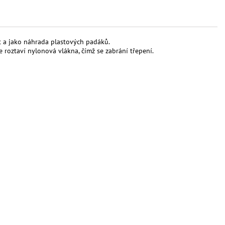
t a jako náhrada plastových padáků.
 roztaví nylonová vlákna, čímž se zabrání třepení.