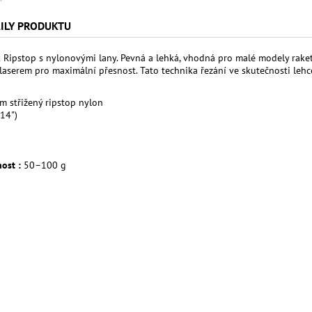
ILY PRODUKTU
Ripstop s nylonovými lany. Pevná a lehká, vhodná pro malé modely rake
 laserem pro maximální přesnost. Tato technika řezání ve skutečnosti lehce
m střižený ripstop nylon
14")
ost :
50–100 g