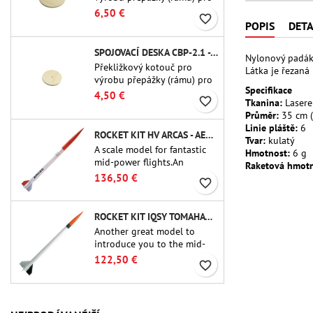
trubkové spojky Public
6,50 €
favorite_border
Missiles Ltd. o průměru 75
POPIS
DETA
mm (PT-3.0/QT-3.0)
SPOJOVACÍ DESKA CBP-2.1 - PUBLIC MISSILES LTD.
Nylonový padák 
Překližkový kotouč pro
Látka je řezaná
výrobu přepážky (rámu) pro
Specifikace
trubkové spojky Public
4,50 €
favorite_border
Tkanina:
Lasere
Missiles Ltd. o průměru 54
Průměr:
35 cm (
mm (PT-2.1 nebo QT-2.1)
Linie pláště:
6
ROCKET KIT HV ARCAS - AEROTECH
Tvar:
kulatý
A scale model for fantastic
Hmotnost:
6 g
mid-power flights.An
Raketová hmotn
uncompromising kit that
136,50 €
favorite_border
allows you to build a replica
of one of the most famous
sounding-rocket ever.
ROCKET KIT IQSY TOMAHAWK - AEROTECH
Another great model to
introduce you to the mid-
power.A scale replica of a
122,50 €
favorite_border
famous sounding rocket,
small in size and peefect to
move to higher-level kits.