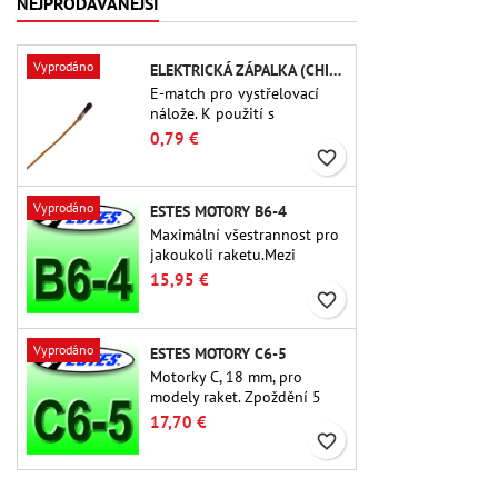
NEJPRODÁVANÉJŠÍ
Vyprodáno
ELEKTRICKÁ ZÁPALKA (CHIP-TYPE)
E-match pro vystřelovací
nálože. K použití s ​​
výškoměry nebo jinými
0,79 €
elektronickými zařízeními.
favorite_border
Vyprodáno
ESTES MOTORY B6-4
Maximální všestrannost pro
jakoukoli raketu.Mezi
nejpoužívanější raketové
15,95 €
motory vůbec patří Estes B6-
favorite_border
4 motor vhodný pro většinu
raket Estes a podobných
Vyprodáno
ESTES MOTORY C6-5
raket.
Motorky C, 18 mm, pro
modely raket. Zpoždění 5
sekund u jednostupňových
17,70 €
raket.
favorite_border