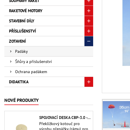
SOUPRAVY RAKET
RAKETOVÉ MOTORY
STAVEBNÍ DÍLY
PŘÍSLUŠENSTVÍ
ZOTAVENÍ
Padáky
Šňůry a příslušenství
Ochrana padákem
DIDAKTIKA
NOVÉ PRODUKTY
SPOJOVACÍ DESKA CBP-3.0 - PUBLIC MISSILES LTD.
Překližkový kotouč pro
výrobu přepážky (rámu) pro