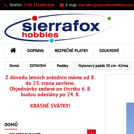
Telefon:
(+39) 3334001884
E-mail:
sierrafox@sierrafoxhobbies.com
M
Vy
Př
add_circle_outline
Mus
Ná
DOPRAVA
BEZPEČNÉ PLATBY
SOUKROMÍ
Domů
ZOTAVENÍ
Padáky
Nylonový padák 35 cm - Klima
Z důvodu letních prázdnin máme od 8.
do 23. srpna zavřeno.
Objednávky zadané po čtvrtku 6. 8.
budou odeslány po 24. 8.
KRÁSNÉ SVÁTKY!
DOMŮ