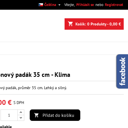

Čeština
Vítejte,
Přihlásit se
nebo
Registrovat
×
×
×
shopping_cart
Košík:
0
Produkty - 0,00 €
.
e
í
nový padák 35 cm - Klima
vý padák, průměr 35 cm. Lehký a silný.
00 €
S DPH
Přidat do košíku

ailable