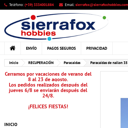
Teléfono:
(+39) 3334001884
Email:
sierrafox@sierrafoxhobbies.com
Mi
Cr
In
add_circle_outline
Deb
Nom
ENVÍO
PAGOS SEGUROS
PRIVACIDAD
Inicio
RECUPERACIÓN
Paracaídas
Paracaídas de nailon 35
Cerramos por vacaciones de verano del
8 al 23 de agosto.
Los pedidos realizados después del
jueves 6/8 se enviarán después del
24/8.
¡FELICES FIESTAS!
INICIO