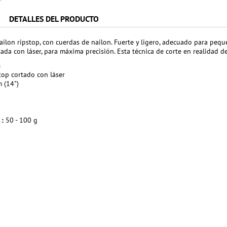
DETALLES DEL PRODUCTO
ailon ripstop, con cuerdas de nailon. Fuerte y ligero, adecuado para peq
tada con láser, para máxima precisión. Esta técnica de corte en realidad d
s
top cortado con láser
 (14")
 :
50 - 100 g