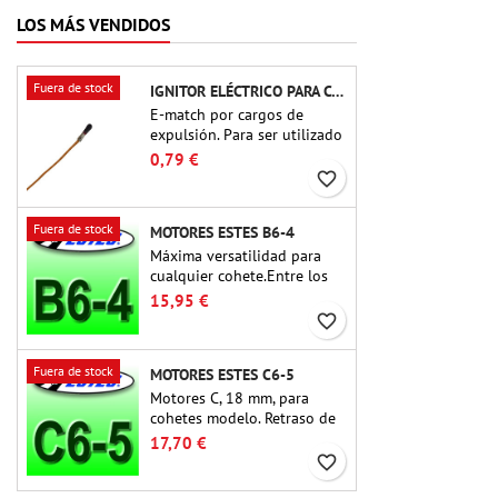
LOS MÁS VENDIDOS
Fuera de stock
IGNITOR ELÉCTRICO PARA CARGA DE EYECCIÓN
E-match por cargos de
expulsión. Para ser utilizado
con altímetros u otros
0,79 €
dispositivos electrónicos.
favorite_border
Fuera de stock
MOTORES ESTES B6-4
Máxima versatilidad para
cualquier cohete.Entre los
motores para cohetes más
15,95 €
utilizados hasta la fecha, el
favorite_border
Estes B6-4 es el motor
adecuado para la gran
Fuera de stock
MOTORES ESTES C6-5
mayoría de cohetes Estes y
similares.
Motores C, 18 mm, para
cohetes modelo. Retraso de
5 segundos, para cohetes de
17,70 €
una sola etapa.
favorite_border