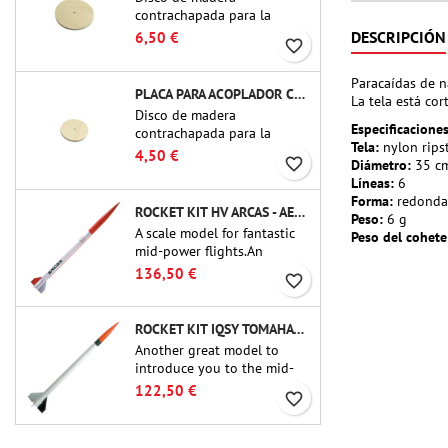
contrachapada para la
fabricación de un mamparo
DESCRIPCIÓN
6,50 €
favorite_border
(marco) para acopladores de
tubo de 75 mm de Public
Paracaídas de n
Missiles Ltd. (PT-3.0/QT-3.0)
PLACA PARA ACOPLADOR CBP-2.1 - PUBLIC MISSILES LTD.
La tela está cor
Disco de madera
Especificacione
contrachapada para la
Tela:
nylon rips
fabricación de un mamparo
4,50 €
favorite_border
Diámetro:
35 cm
(marco) para acopladores de
Líneas:
6
tubo de 54 mm de Public
Forma:
redonda
Missiles Ltd. (PT-2.1 o QT-
ROCKET KIT HV ARCAS - AEROTECH
Peso:
6 g
2.1)
A scale model for fantastic
Peso del cohete
mid-power flights.An
uncompromising kit that
136,50 €
favorite_border
allows you to build a replica
of one of the most famous
sounding-rocket ever.
ROCKET KIT IQSY TOMAHAWK - AEROTECH
Another great model to
introduce you to the mid-
power.A scale replica of a
122,50 €
favorite_border
famous sounding rocket,
small in size and peefect to
move to higher-level kits.