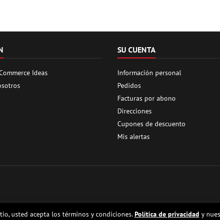
N
SU CUENTA
 Commerce Ideas
Información personal
osotros
Pedidos
Facturas por abono
Direcciones
Cupones de descuento
Mis alertas
itio, usted acepta los términos y condiciones.
Política de privacidad
y nues
del rocket shop, high power rocketry, rocket motors, rocket electronics and buildin