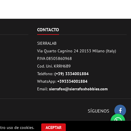
CONTACTO
SIERRALAB
Via Quarto Cagnino 24 20153 Milano (Italy)
P.IVA 08505860968
Cod. Uni. KRRH6B9
Teléfono:
(+39) 3334001884
WhatsApp:
+393334001884
Email:
sierrafox@sierrafoxhobbies.com
SÍGUENOS
tro uso de cookies.
ACEPTAR
g parts.. Todos los derechos reservados.