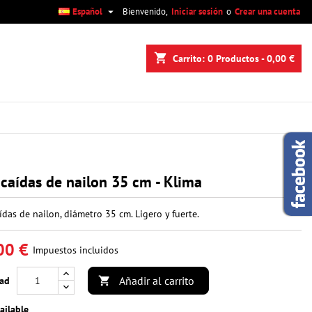

Español
Bienvenido,
Iniciar sesión
o
Crear una cuenta
×
×
×
shopping_cart
Carrito:
0
Productos - 0,00 €
n
s
caídas de nailon 35 cm - Klima
ídas de nailon, diámetro 35 cm. Ligero y fuerte.
00 €
Impuestos incluidos
Añadir al carrito
dad

ailable