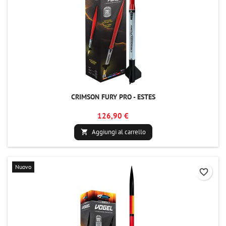
CRIMSON FURY PRO - ESTES
126,90 €
Aggiungi al carrello

Nuovo
favorite_border