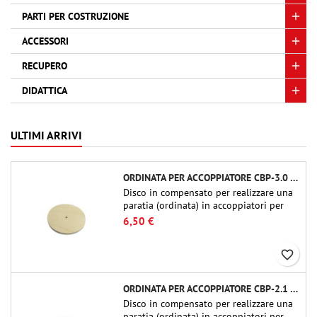
PARTI PER COSTRUZIONE
ACCESSORI
RECUPERO
DIDATTICA
ULTIMI ARRIVI
ORDINATA PER ACCOPPIATORE CBP-3.0 - PUBLIC MISSILES LTD.
Disco in compensato per realizzare una
paratia (ordinata) in accoppiatori per
tubi Public Missiles Ltd. da 54 mm (PT-
6,50 €
2.1 o QT-2.1)
favorite_border
ORDINATA PER ACCOPPIATORE CBP-2.1 - PUBLIC MISSILES LTD.
Disco in compensato per realizzare una
paratia (ordinata) in accoppiatori per