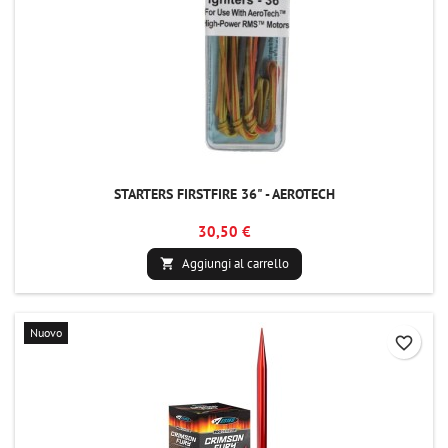
STARTERS FIRSTFIRE 36" - AEROTECH
30,50 €
Aggiungi al carrello

Nuovo
favorite_border