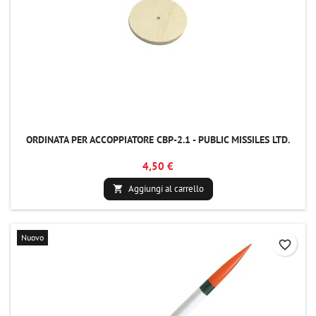
ORDINATA PER ACCOPPIATORE CBP-2.1 - PUBLIC MISSILES LTD.
4,50 €
Aggiungi al carrello

Nuovo
favorite_border