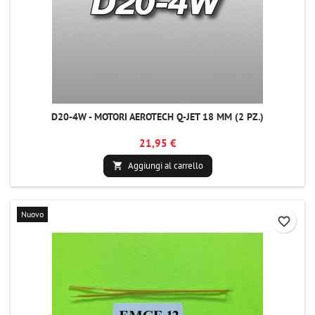
D20-4W - MOTORI AEROTECH Q-JET 18 MM (2 PZ.)
21,95 €
Aggiungi al carrello

Nuovo
favorite_border