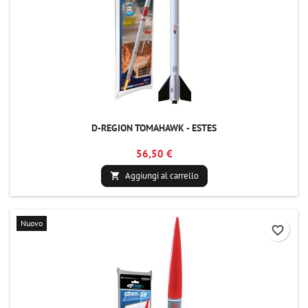
D-REGION TOMAHAWK - ESTES
56,50 €
Aggiungi al carrello

Nuovo
favorite_border