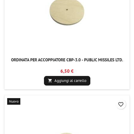
ORDINATA PER ACCOPPIATORE CBP-3.0 - PUBLIC MISSILES LTD.
6,50 €
Aggiungi al carrello

Nuovo
favorite_border