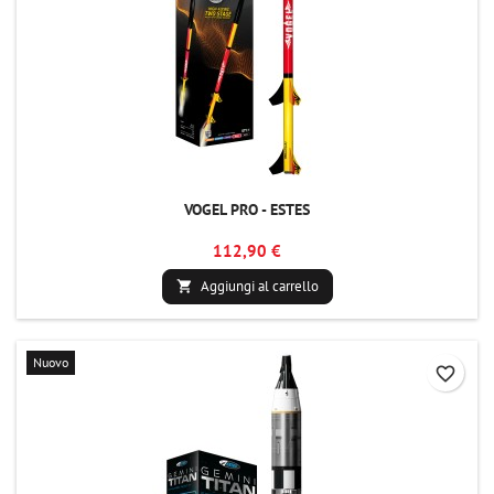
VOGEL PRO - ESTES
112,90 €
Aggiungi al carrello

Nuovo
favorite_border