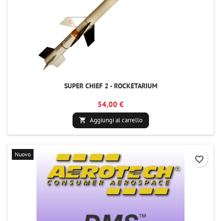
SUPER CHIEF 2 - ROCKETARIUM
54,00 €
Aggiungi al carrello

Nuovo
favorite_border