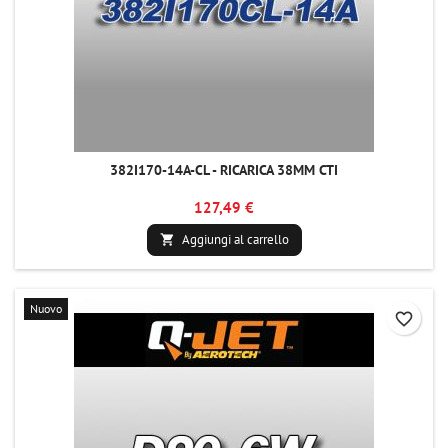
382I170-14A-CL - RICARICA 38MM CTI
127,49 €
Aggiungi al carrello

Nuovo
favorite_border