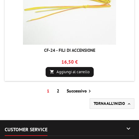
CF-24 - FILI DI ACCENSIONE
16,50 €
Aggiungi al carrello

1
2
Successivo

TORNA ALL'INIZIO


CUSTOMER SERVICE