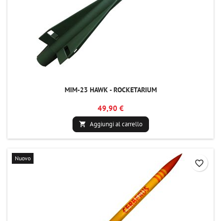
MIM-23 HAWK - ROCKETARIUM
49,90 €
Aggiungi al carrello

Nuovo
favorite_border