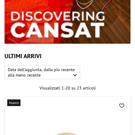
ULTIMI ARRIVI
Data dell'aggiunta, dalla più recente

alla meno recente
Visualizzati 1-20 su 23 articoli
Nuovo
favorite_border