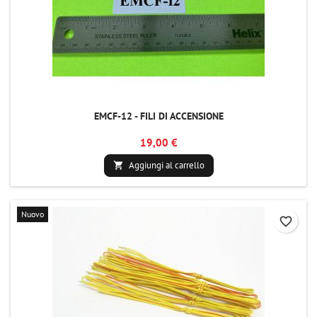
EMCF-12 - FILI DI ACCENSIONE
19,00 €
Aggiungi al carrello

Nuovo
favorite_border