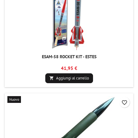
ESAM-58 ROCKET KIT - ESTES
41,95 €
Aggiungi al carrello

Nuovo
favorite_border