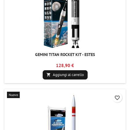
GEMINI TITAN ROCKET KIT - ESTES
128,90 €
Aggiungi al carrello

Nuovo
favorite_border