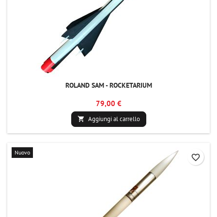
ROLAND SAM - ROCKETARIUM
79,00 €
Aggiungi al carrello

Nuovo
favorite_border