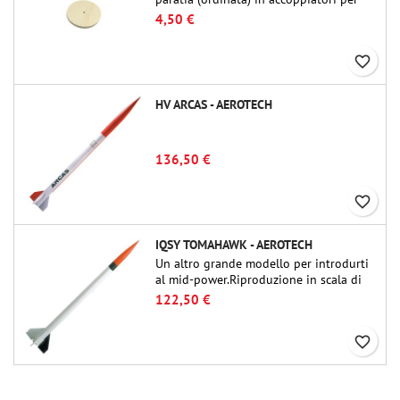
tubi Public Missiles Ltd. da 54 mm (PT-
4,50 €
2.1 o QT-2.1)
favorite_border
HV ARCAS - AEROTECH
136,50 €
favorite_border
IQSY TOMAHAWK - AEROTECH
Un altro grande modello per introdurti
al mid-power.Riproduzione in scala di
un famoso razzo-sonda, dalle dimensioni
122,50 €
contenute e adatto per passare a kit di
livello superiore.
favorite_border