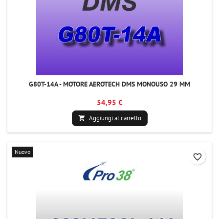
G80T-14A - MOTORE AEROTECH DMS MONOUSO 29 MM
54,95 €
Aggiungi al carrello

Nuovo
favorite_border