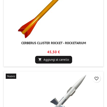
CERBERUS CLUSTER ROCKET - ROCKETARIUM
45,50 €
Aggiungi al carrello

Nuovo
favorite_border