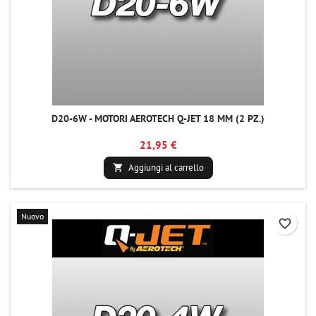
D20-6W - MOTORI AEROTECH Q-JET 18 MM (2 PZ.)
21,95 €
Aggiungi al carrello

Nuovo
favorite_border