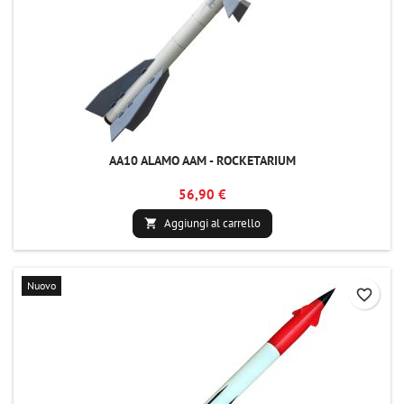
AA10 ALAMO AAM - ROCKETARIUM
56,90 €
Aggiungi al carrello

Nuovo
favorite_border