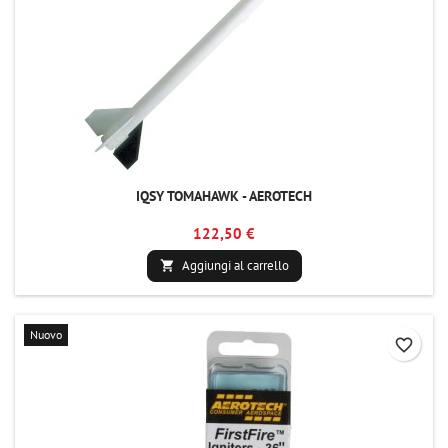
IQSY TOMAHAWK - AEROTECH
122,50 €
Aggiungi al carrello

Nuovo
favorite_border