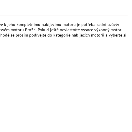
že k jeho kompletnímu nabíjecímu motoru je potřeba zadní uzávěr
 svém motoru Pro54. Pokud ještě nevlastníte vysoce výkonný motor
odě se prosím podívejte do kategorie nabíjecích motorů a vyberte si