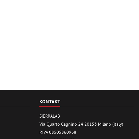
KONTAKT
SIERRALAB
Via Quarto Cagnino 24 20153 Milano (Italy)
P.IVA 08505860968