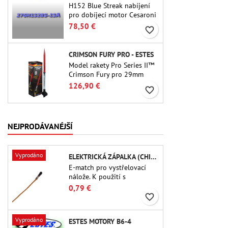
H152 Blue Streak nabíjení
pro dobíjecí motor Cesaroni
P38-2G. 15sekundové
78,50 €
favorite_border
zpoždění je nastavitelné
pomocí nástroje ProDAT 38
CRIMSON FURY PRO - ESTES
Model rakety Pro Series II™
Crimson Fury pro 29mm
motory typu E, F a také G.
126,90 €
favorite_border
Crimson Fury, navržený pro
pokročilé raketové nadšence,
nabízí vzrušující starty,
plynulé návraty do
NEJPRODÁVANÉJŠÍ
původního stavu a zážitek
ze stavby, který je stejně
propracovaný jako samotný
Vyprodáno
ELEKTRICKÁ ZÁPALKA (CHIP-TYPE)
let.
E-match pro vystřelovací
nálože. K použití s ​​
výškoměry nebo jinými
0,79 €
elektronickými zařízeními.
favorite_border
Vyprodáno
ESTES MOTORY B6-4