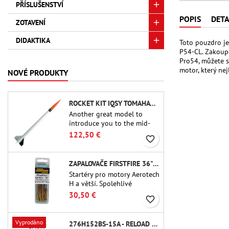
PŘÍSLUŠENSTVÍ
POPIS
DETA
ZOTAVENÍ
DIDAKTIKA
Toto pouzdro je
P54-CL. Zakoupe
Pro54, můžete s
motor, který ne
NOVÉ PRODUKTY
ROCKET KIT IQSY TOMAHAWK - AEROTECH
Another great model to
introduce you to the mid-
power.A scale replica of a
122,50 €
favorite_border
famous sounding rocket,
small in size and peefect to
move to higher-level kits.
ZAPALOVAČE FIRSTFIRE 36" - AEROTECH
Startéry pro motory Aerotech
H a větší. Spolehlivé
zapalování motorů až do
30,50 €
favorite_border
délky 91 cm.
Vyprodáno
276H152BS-15A - RELOAD 38MM CTI