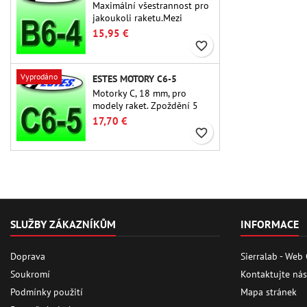
Maximální všestrannost pro
jakoukoli raketu.Mezi
nejpoužívanější raketové
15,95 €
motory vůbec patří Estes B6-
favorite_border
4 motor vhodný pro většinu
raket Estes a podobných
Vyprodáno
ESTES MOTORY C6-5
raket.
Motorky C, 18 mm, pro
modely raket. Zpoždění 5
sekund u jednostupňových
17,70 €
raket.
favorite_border
SLUŽBY ZÁKAZNÍKŮM
INFORMACE
Doprava
Sierralab - Web
Soukromí
Kontaktujte nás
Podmínky použití
Mapa stránek