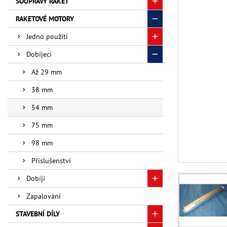
SOUPRAVY RAKET
RAKETOVÉ MOTORY
Jedno použití
Dobíjecí
Až 29 mm
38 mm
54 mm
75 mm
98 mm
Příslušenství
Dobíjí
Zapalování
STAVEBNÍ DÍLY