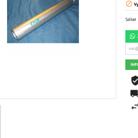

Vy
Sdílet
INF