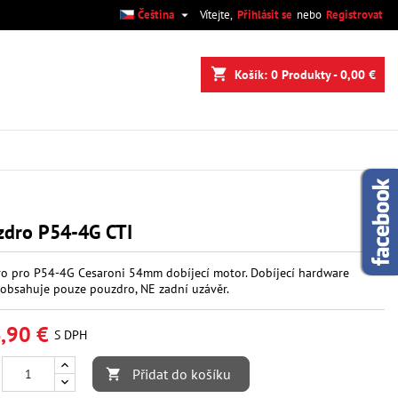

Čeština
Vítejte,
Přihlásit se
nebo
Registrovat
×
×
×
shopping_cart
Košík:
0
Produkty - 0,00 €
.
e
í
zdro P54-4G CTI
o pro P54-4G Cesaroni 54mm dobíjecí motor. Dobíjecí hardware
obsahuje pouze pouzdro, NE zadní uzávěr.
,90 €
S DPH
Přidat do košíku
