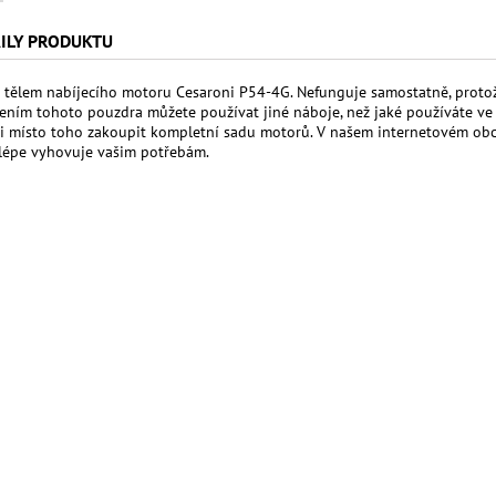
ILY PRODUKTU
 tělem nabíjecího motoru Cesaroni P54-4G. Nefunguje samostatně, proto
ním tohoto pouzdra můžete používat jiné náboje, než jaké používáte ve
i místo toho zakoupit kompletní sadu motorů. V našem internetovém obch
jlépe vyhovuje vašim potřebám.