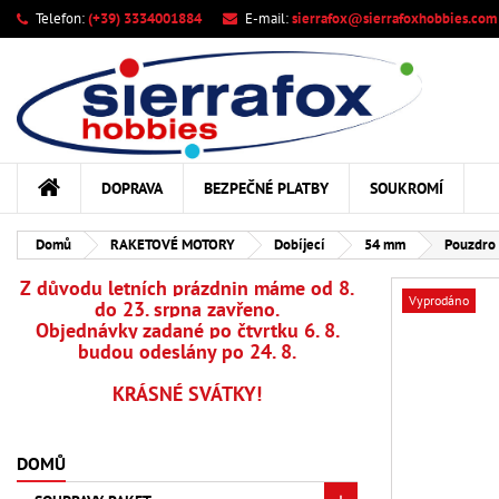
Telefon:
(+39) 3334001884
E-mail:
sierrafox@sierrafoxhobbies.com
M
Vy
Př
add_circle_outline
Mus
Ná
DOPRAVA
BEZPEČNÉ PLATBY
SOUKROMÍ
Domů
RAKETOVÉ MOTORY
Dobíjecí
54 mm
Pouzdro 
Z důvodu letních prázdnin máme od 8.
Vyprodáno
do 23. srpna zavřeno.
Objednávky zadané po čtvrtku 6. 8.
budou odeslány po 24. 8.
KRÁSNÉ SVÁTKY!
DOMŮ