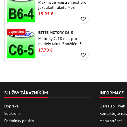
Maximální všestrannost pro
jakoukoli raketu.Mezi
nejpoužívanější raketové
15,95 €
motory vůbec patří Estes B6-
favorite_border
4 motor vhodný pro většinu
raket Estes a podobných
Vyprodáno
ESTES MOTORY C6-5
raket.
Motorky C, 18 mm, pro
modely raket. Zpoždění 5
sekund u jednostupňových
17,70 €
raket.
favorite_border
SLUŽBY ZÁKAZNÍKŮM
INFORMACE
Doprava
Sierralab - Web
Soukromí
Kontaktujte nás
Podmínky použití
Mapa stránek