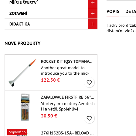
PŘÍSLUŠENSTVÍ
POPIS
DETA
ZOTAVENÍ
DIDAKTIKA
Háčky pro držák
distanční vložk
NOVÉ PRODUKTY
ROCKET KIT IQSY TOMAHAWK - AEROTECH
Another great model to
introduce you to the mid-
power.A scale replica of a
122,50 €
favorite_border
famous sounding rocket,
small in size and peefect to
move to higher-level kits.
ZAPALOVAČE FIRSTFIRE 36" - AEROTECH
Startéry pro motory Aerotech
H a větší. Spolehlivé
zapalování motorů až do
30,50 €
favorite_border
délky 91 cm.
Vyprodáno
276H152BS-15A - RELOAD 38MM CTI