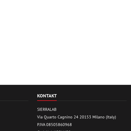
KONTAKT
SIERRALAB
Via Quarto Cagnino 24 20153 Milano (Italy)
P.IVA 08505860968