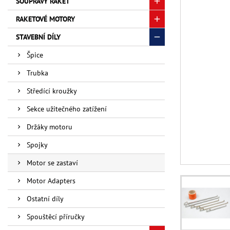
SOUPRAVY RAKET
RAKETOVÉ MOTORY
STAVEBNÍ DÍLY
Špice
Trubka
Středící kroužky
Sekce užitečného zatížení
Držáky motoru
Spojky
Motor se zastaví
Motor Adapters
Ostatní díly
Spouštěcí příručky