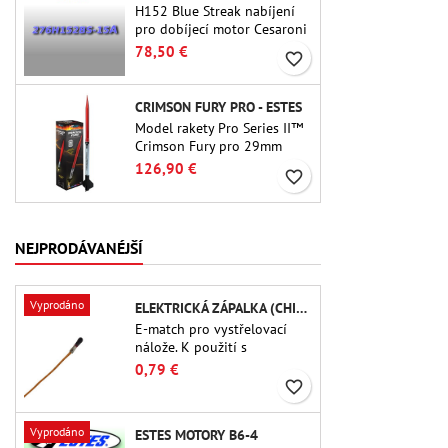
H152 Blue Streak nabíjení
pro dobíjecí motor Cesaroni
P38-2G. 15sekundové
78,50 €
favorite_border
zpoždění je nastavitelné
pomocí nástroje ProDAT 38
CRIMSON FURY PRO - ESTES
Model rakety Pro Series II™
Crimson Fury pro 29mm
motory typu E, F a také G.
126,90 €
favorite_border
Crimson Fury, navržený pro
pokročilé raketové nadšence,
nabízí vzrušující starty,
plynulé návraty do
NEJPRODÁVANÉJŠÍ
původního stavu a zážitek
ze stavby, který je stejně
propracovaný jako samotný
Vyprodáno
ELEKTRICKÁ ZÁPALKA (CHIP-TYPE)
let.
E-match pro vystřelovací
nálože. K použití s ​​
výškoměry nebo jinými
0,79 €
elektronickými zařízeními.
favorite_border
Vyprodáno
ESTES MOTORY B6-4