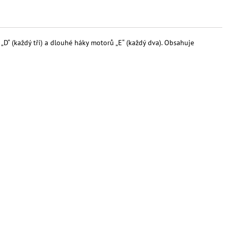
D“ (každý tři) a dlouhé háky motorů „E“ (každý dva). Obsahuje