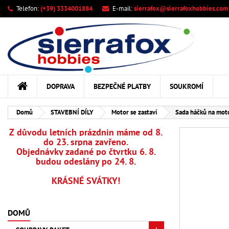
Telefon:
(+39) 3334001884
E-mail:
sierrafox@sierrafoxhobbies.com
M
Vy
Př
add_circle_outline
Mus
Ná
DOPRAVA
BEZPEČNÉ PLATBY
SOUKROMÍ
Domů
STAVEBNÍ DÍLY
Motor se zastaví
Sada háčků na moto
Z důvodu letních prázdnin máme od 8.
do 23. srpna zavřeno.
Objednávky zadané po čtvrtku 6. 8.
budou odeslány po 24. 8.
KRÁSNÉ SVÁTKY!
DOMŮ