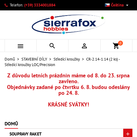

Telefon:
(+39) 3334001884
Čeština
×
×
×
Můj seznam přání
Vytvořit seznam přání
Přihlásit se
add_circle_outline
Vytvořit nový seznam
Musíte být přihlášen, abyste si mohli výrobky uložit do
Název seznamu přání
svého seznamu přání.
0



shopping_cart
Zrušit
Přihlásit se
Domů
STAVEBNÍ DÍLY
Středící kroužky
CR-2.14-1.14 (2 ks) -
Zrušit
Vytvořit seznam přání
Středící kroužky LOC/Precision
Z důvodu letních prázdnin máme od 8. do 23. srpna
zavřeno.
Objednávky zadané po čtvrtku 6. 8. budou odeslány
po 24. 8.
KRÁSNÉ SVÁTKY!
DOMŮ
SOUPRAVY RAKET