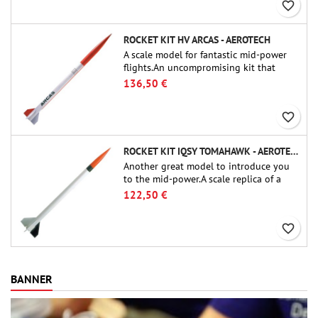
favorite_border
ROCKET KIT HV ARCAS - AEROTECH
A scale model for fantastic mid-power
flights.An uncompromising kit that
allows you to build a replica of one of
136,50 €
the most famous sounding-rocket ever.
favorite_border
ROCKET KIT IQSY TOMAHAWK - AEROTECH
Another great model to introduce you
to the mid-power.A scale replica of a
famous sounding rocket, small in size
122,50 €
and peefect to move to higher-level kits.
favorite_border
BANNER