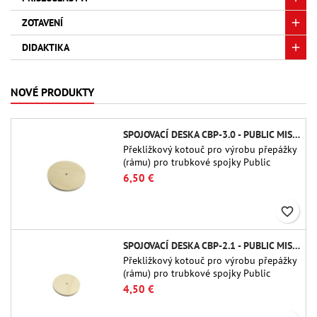
ZOTAVENÍ
DIDAKTIKA
NOVÉ PRODUKTY
SPOJOVACÍ DESKA CBP-3.0 - PUBLIC MISSILES LTD.
Překližkový kotouč pro výrobu přepážky
(rámu) pro trubkové spojky Public
Missiles Ltd. o průměru 75 mm (PT-
6,50 €
3.0/QT-3.0)
favorite_border
SPOJOVACÍ DESKA CBP-2.1 - PUBLIC MISSILES LTD.
Překližkový kotouč pro výrobu přepážky
(rámu) pro trubkové spojky Public
Missiles Ltd. o průměru 54 mm (PT-2.1
4,50 €
nebo QT-2.1)