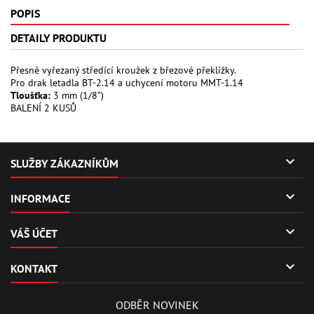
POPIS
DETAILY PRODUKTU
Přesně vyřezaný středící kroužek z březové překližky.
Pro drak letadla BT-2.14 a uchycení motoru MMT-1.14
Tloušťka:
3 mm (1/8")
BALENÍ 2 KUSŮ

SLUŽBY ZÁKAZNÍKŮM

INFORMACE

VÁŠ ÚČET

KONTAKT
ODBĚR NOVINEK