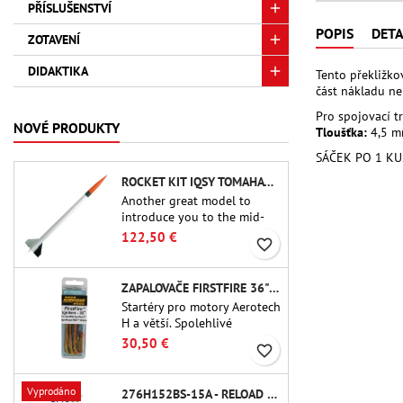
PŘÍSLUŠENSTVÍ
POPIS
DETA
ZOTAVENÍ
DIDAKTIKA
Tento překližko
část nákladu ne
Pro spojovací t
NOVÉ PRODUKTY
Tloušťka:
4,5 m
SÁČEK PO 1 K
ROCKET KIT IQSY TOMAHAWK - AEROTECH
Another great model to
introduce you to the mid-
power.A scale replica of a
122,50 €
favorite_border
famous sounding rocket,
small in size and peefect to
move to higher-level kits.
ZAPALOVAČE FIRSTFIRE 36" - AEROTECH
Startéry pro motory Aerotech
H a větší. Spolehlivé
zapalování motorů až do
30,50 €
favorite_border
délky 91 cm.
Vyprodáno
276H152BS-15A - RELOAD 38MM CTI