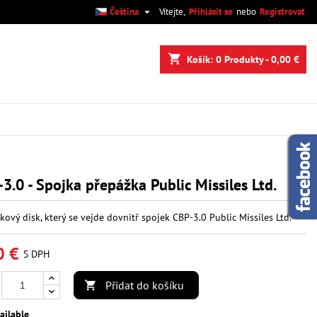

Čeština
Vítejte,
Přihlásit se
nebo
Registrovat
×
×
×
shopping_cart
Košík:
0
Produkty - 0,00 €
.
e
í
3.0 - Spojka přepážka Public Missiles Ltd.
žkový disk, který se vejde dovnitř spojek CBP-3.0 Public Missiles Ltd.
0 €
S DPH
Přidat do košíku

ailable