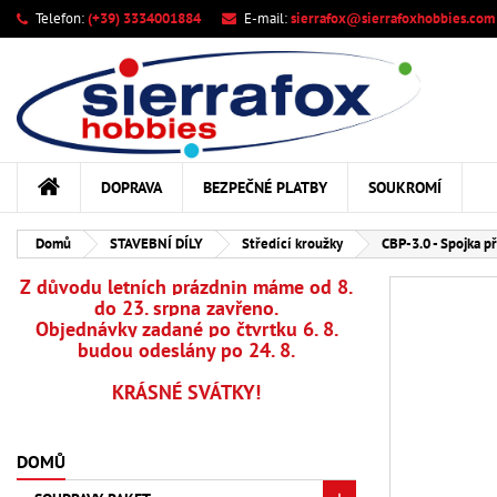
Telefon:
(+39) 3334001884
E-mail:
sierrafox@sierrafoxhobbies.com
M
Vy
Př
add_circle_outline
Mus
Ná
DOPRAVA
BEZPEČNÉ PLATBY
SOUKROMÍ
Domů
STAVEBNÍ DÍLY
Středící kroužky
CBP-3.0 - Spojka p
Z důvodu letních prázdnin máme od 8.
do 23. srpna zavřeno.
Objednávky zadané po čtvrtku 6. 8.
budou odeslány po 24. 8.
KRÁSNÉ SVÁTKY!
DOMŮ