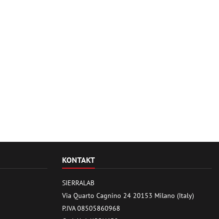
KONTAKT
SIERRALAB
Via Quarto Cagnino 24 20153 Milano (Italy)
P.IVA 08505860968