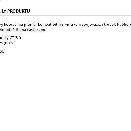
ILY PRODUKTU
vý kotouč má průměr kompatibilní s vnitřkem spojovacích trubek Public Mis
bo oddělitelná část trupu.
rubky CT-3.0
m (0,18")
USU