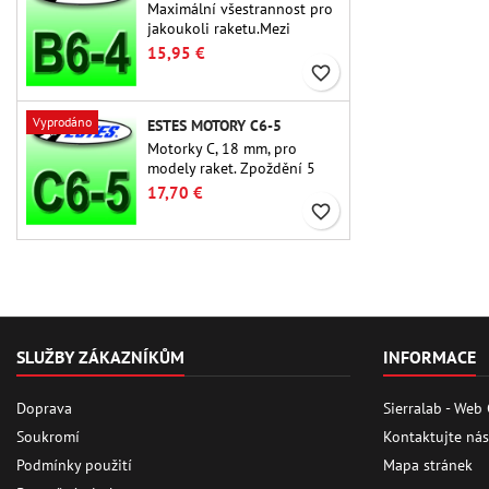
Maximální všestrannost pro
jakoukoli raketu.Mezi
nejpoužívanější raketové
15,95 €
motory vůbec patří Estes B6-
favorite_border
4 motor vhodný pro většinu
raket Estes a podobných
Vyprodáno
ESTES MOTORY C6-5
raket.
Motorky C, 18 mm, pro
modely raket. Zpoždění 5
sekund u jednostupňových
17,70 €
raket.
favorite_border
SLUŽBY ZÁKAZNÍKŮM
INFORMACE
Doprava
Sierralab - Web
Soukromí
Kontaktujte nás
Podmínky použití
Mapa stránek