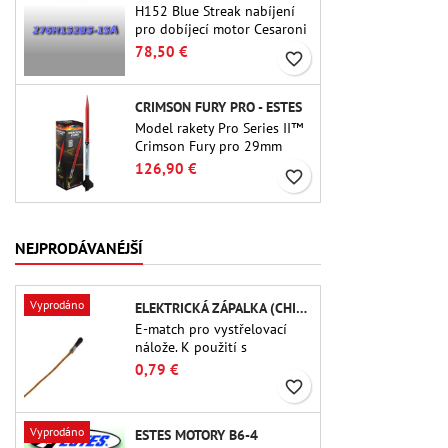
H152 Blue Streak nabíjení
pro dobíjecí motor Cesaroni
P38-2G. 15sekundové
78,50 €
favorite_border
zpoždění je nastavitelné
pomocí nástroje ProDAT 38
CRIMSON FURY PRO - ESTES
Model rakety Pro Series II™
Crimson Fury pro 29mm
motory typu E, F a také G.
126,90 €
favorite_border
Crimson Fury, navržený pro
pokročilé raketové nadšence,
nabízí vzrušující starty,
plynulé návraty do
NEJPRODÁVANÉJŠÍ
původního stavu a zážitek
ze stavby, který je stejně
propracovaný jako samotný
Vyprodáno
ELEKTRICKÁ ZÁPALKA (CHIP-TYPE)
let.
E-match pro vystřelovací
nálože. K použití s ​​
výškoměry nebo jinými
0,79 €
elektronickými zařízeními.
favorite_border
Vyprodáno
ESTES MOTORY B6-4