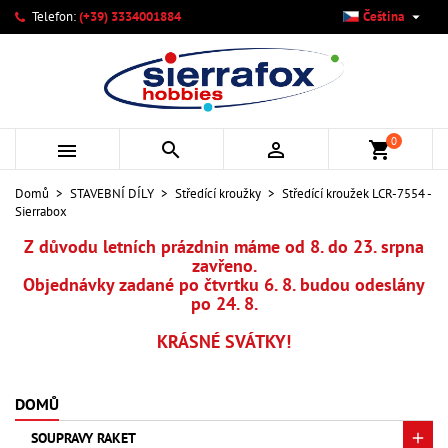

Telefon:
(+39) 3334001884
Čeština
×
×
×
Můj seznam přání
Vytvořit seznam přání
Přihlásit se
add_circle_outline
Vytvořit nový seznam
Musíte být přihlášen, abyste si mohli výrobky uložit do
Název seznamu přání
svého seznamu přání.
0



shopping_cart
Zrušit
Přihlásit se
Domů
STAVEBNÍ DÍLY
Středící kroužky
Středící kroužek LCR-7554 -
Zrušit
Vytvořit seznam přání
Sierrabox
Z důvodu letních prázdnin máme od 8. do 23. srpna
zavřeno.
Objednávky zadané po čtvrtku 6. 8. budou odeslány
po 24. 8.
KRÁSNÉ SVÁTKY!
DOMŮ
SOUPRAVY RAKET