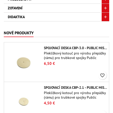
ZOTAVENÍ
DIDAKTIKA
NOVÉ PRODUKTY
SPOJOVACÍ DESKA CBP-3.0 - PUBLIC MISSILES LTD.
Překližkový kotouč pro výrobu přepážky
(rámu) pro trubkové spojky Public
Missiles Ltd. o průměru 75 mm (PT-
6,50 €
3.0/QT-3.0)
favorite_border
SPOJOVACÍ DESKA CBP-2.1 - PUBLIC MISSILES LTD.
Překližkový kotouč pro výrobu přepážky
(rámu) pro trubkové spojky Public
Missiles Ltd. o průměru 54 mm (PT-2.1
4,50 €
nebo QT-2.1)