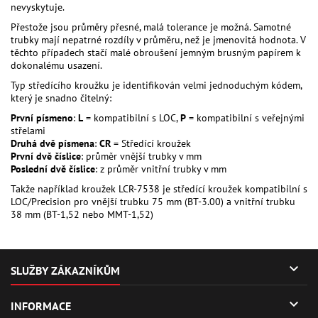
nevyskytuje.
Přestože jsou průměry přesné, malá tolerance je možná. Samotné
trubky mají nepatrné rozdíly v průměru, než je jmenovitá hodnota. V
těchto případech stačí malé obroušení jemným brusným papírem k
dokonalému usazení.
Typ středícího kroužku je identifikován velmi jednoduchým kódem,
který je snadno čitelný:
První písmeno
:
L
= kompatibilní s LOC,
P
= kompatibilní s veřejnými
střelami
Druhá dvě písmena
:
CR
= Středící kroužek
První dvě číslice
: průměr vnější trubky v mm
Poslední dvě číslice
: z průměr vnitřní trubky v mm
Takže například kroužek LCR-7538 je středící kroužek kompatibilní s
LOC/Precision pro vnější trubku 75 mm (BT-3.00) a vnitřní trubku
38 mm (BT-1,52 nebo MMT-1,52)

SLUŽBY ZÁKAZNÍKŮM

INFORMACE