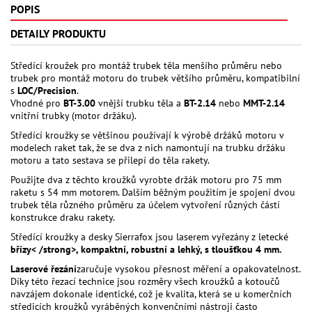
POPIS
DETAILY PRODUKTU
Středící kroužek pro montáž trubek těla menšího průměru nebo
trubek pro montáž motoru do trubek většího průměru, kompatibilní
s
LOC/Precision
.
Vhodné pro
BT-3.00
vnější trubku těla a
BT-2.14
nebo
MMT-2.14
vnitřní trubky (motor držáku).
Středící kroužky se většinou používají k výrobě držáků motoru v
modelech raket tak, že se dva z nich namontují na trubku držáku
motoru a tato sestava se přilepí do těla rakety.
Použijte dva z těchto kroužků vyrobte držák motoru pro 75 mm
raketu s 54 mm motorem. Dalším běžným použitím je spojení dvou
trubek těla různého průměru za účelem vytvoření různých částí
konstrukce draku rakety.
Středící kroužky a desky Sierrafox jsou laserem vyřezány z letecké
břízy< /strong>, kompaktní, robustní a lehký, s tloušťkou 4 mm.
Laserové řezání
zaručuje vysokou přesnost měření a opakovatelnost.
Díky této řezací technice jsou rozměry všech kroužků a kotoučů
navzájem dokonale identické, což je kvalita, která se u komerčních
středicích kroužků vyráběných konvenčními nástroji často