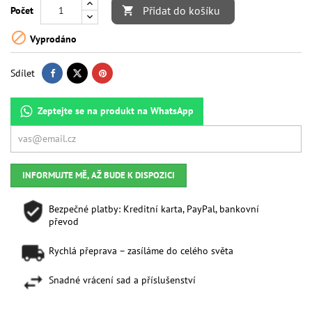
Přidat do košíku
Počet


Vyprodáno
Sdílet
Zeptejte se na produkt na WhatsApp
INFORMUJTE MĚ, AŽ BUDE K DISPOZICI
Bezpečné platby: Kreditní karta, PayPal, bankovní
převod
Rychlá přeprava – zasíláme do celého světa
Snadné vrácení sad a příslušenství