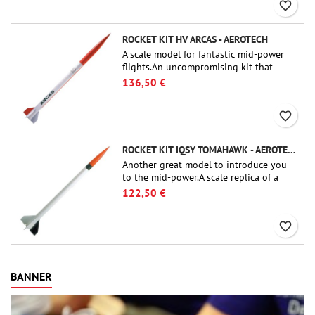
favorite_border
ROCKET KIT HV ARCAS - AEROTECH
A scale model for fantastic mid-power
flights.An uncompromising kit that
allows you to build a replica of one of
136,50 €
the most famous sounding-rocket ever.
favorite_border
ROCKET KIT IQSY TOMAHAWK - AEROTECH
Another great model to introduce you
to the mid-power.A scale replica of a
famous sounding rocket, small in size
122,50 €
and peefect to move to higher-level kits.
favorite_border
BANNER