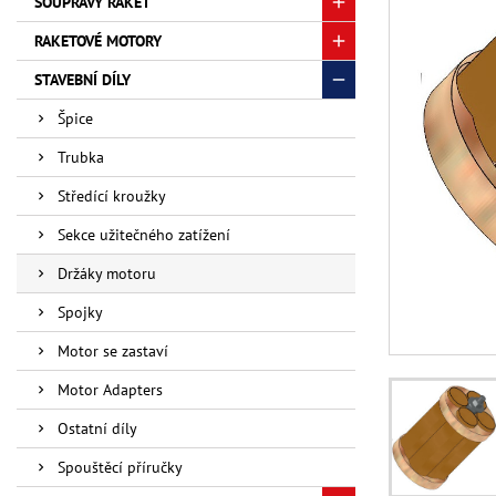
SOUPRAVY RAKET
RAKETOVÉ MOTORY
STAVEBNÍ DÍLY
Špice
Trubka
Středící kroužky
Sekce užitečného zatížení
Držáky motoru
Spojky
Motor se zastaví
Motor Adapters
Ostatní díly
Spouštěcí příručky