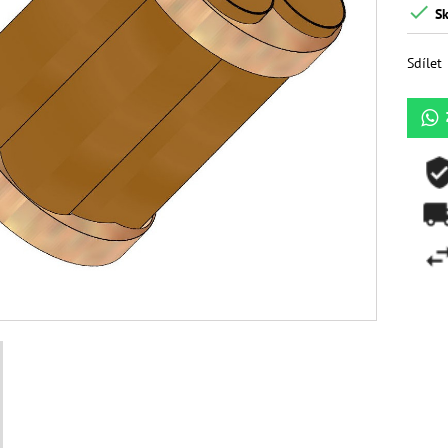

Sk
Sdílet