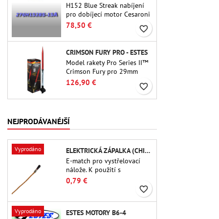
H152 Blue Streak nabíjení
pro dobíjecí motor Cesaroni
P38-2G. 15sekundové
78,50 €
favorite_border
zpoždění je nastavitelné
pomocí nástroje ProDAT 38
CRIMSON FURY PRO - ESTES
Model rakety Pro Series II™
Crimson Fury pro 29mm
motory typu E, F a také G.
126,90 €
favorite_border
Crimson Fury, navržený pro
pokročilé raketové nadšence,
nabízí vzrušující starty,
plynulé návraty do
NEJPRODÁVANÉJŠÍ
původního stavu a zážitek
ze stavby, který je stejně
propracovaný jako samotný
Vyprodáno
ELEKTRICKÁ ZÁPALKA (CHIP-TYPE)
let.
E-match pro vystřelovací
nálože. K použití s ​​
výškoměry nebo jinými
0,79 €
elektronickými zařízeními.
favorite_border
Vyprodáno
ESTES MOTORY B6-4