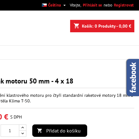

Čeština
Vítejte,
Přihlásit se
nebo
Registrovat
×
×
×
shopping_cart
Košík:
0
Produkty - 0,00 €
.
e
í
ák motoru 50 mm - 4 x 18
ní klastrového motoru pro čtyři standardní raketové motory 18 mm a
 těla Klima T-50.
0 €
S DPH
Přidat do košíku
