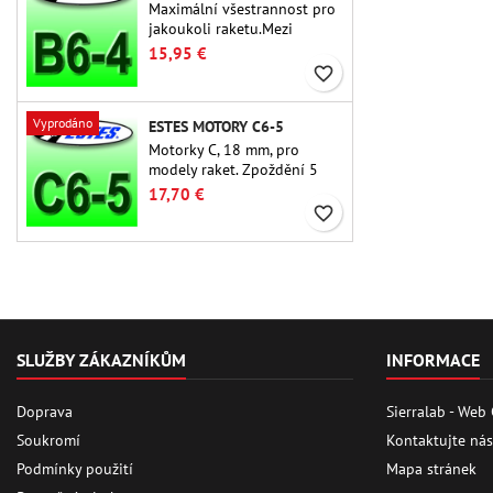
Maximální všestrannost pro
jakoukoli raketu.Mezi
nejpoužívanější raketové
15,95 €
motory vůbec patří Estes B6-
favorite_border
4 motor vhodný pro většinu
raket Estes a podobných
Vyprodáno
ESTES MOTORY C6-5
raket.
Motorky C, 18 mm, pro
modely raket. Zpoždění 5
sekund u jednostupňových
17,70 €
raket.
favorite_border
SLUŽBY ZÁKAZNÍKŮM
INFORMACE
Doprava
Sierralab - Web
Soukromí
Kontaktujte nás
Podmínky použití
Mapa stránek