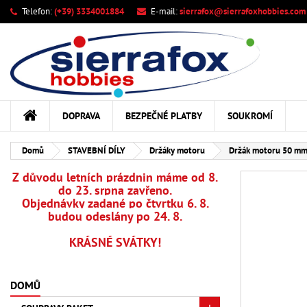
Telefon:
(+39) 3334001884
E-mail:
sierrafox@sierrafoxhobbies.com
M
Vy
Př
add_circle_outline
Mus
Ná
DOPRAVA
BEZPEČNÉ PLATBY
SOUKROMÍ
Domů
STAVEBNÍ DÍLY
Držáky motoru
Držák motoru 50 mm 
Z důvodu letních prázdnin máme od 8.
do 23. srpna zavřeno.
Objednávky zadané po čtvrtku 6. 8.
budou odeslány po 24. 8.
KRÁSNÉ SVÁTKY!
DOMŮ