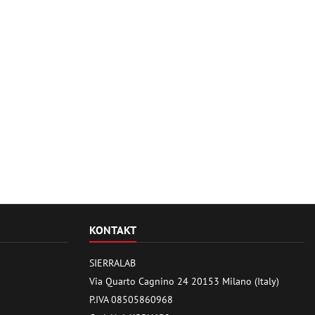
KONTAKT
SIERRALAB
Via Quarto Cagnino 24 20153 Milano (Italy)
P.IVA 08505860968