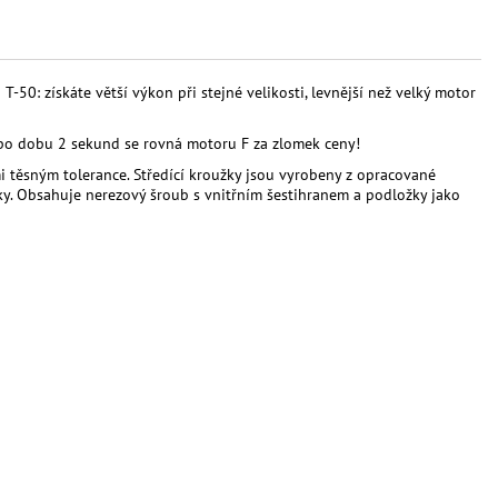
50: získáte větší výkon při stejné velikosti, levnější než velký motor
po dobu 2 sekund se rovná motoru F za zlomek ceny!
 těsným tolerance. Středící kroužky jsou vyrobeny z opracované
nky. Obsahuje nerezový šroub s vnitřním šestihranem a podložky jako