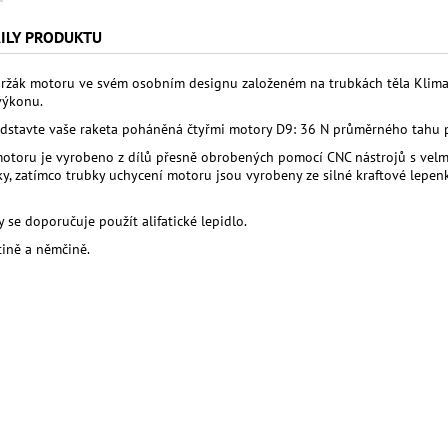
ILY PRODUKTU
držák motoru ve svém osobním designu založeném na trubkách těla Klima T-
výkonu.
ředstavte vaše raketa poháněná čtyřmi motory D9: 36 N průměrného tahu 
otoru je vyrobeno z dílů přesně obrobených pomocí CNC nástrojů s velmi
ky, zatímco trubky uchycení motoru jsou vyrobeny ze silné kraftové lepe
 se doporučuje použít alifatické lepidlo.
tině a němčině.