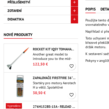
PŘÍSLUŠENSTVÍ
POPIS
DETA
ZOTAVENÍ
DIDAKTIKA
Použijte tento 
srovnatelného 
Například si p
NOVÉ PRODUKTY
Toto uchycení m
březové překliž
držák motoru.
ROCKET KIT IQSY TOMAHAWK - AEROTECH
K sestavení sady
Another great model to
introduce you to the mid-
Pokyny v anglič
power.A scale replica of a
122,50 €
favorite_border
famous sounding rocket,
small in size and peefect to
move to higher-level kits.
ZAPALOVAČE FIRSTFIRE 36" - AEROTECH
Startéry pro motory Aerotech
H a větší. Spolehlivé
zapalování motorů až do
30,50 €
favorite_border
délky 91 cm.
Vyprodáno
276H152BS-15A - RELOAD 38MM CTI