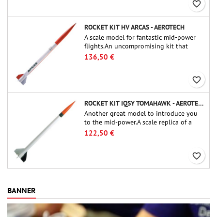
favorite_border
ROCKET KIT HV ARCAS - AEROTECH
A scale model for fantastic mid-power
flights.An uncompromising kit that
allows you to build a replica of one of
136,50 €
the most famous sounding-rocket ever.
favorite_border
ROCKET KIT IQSY TOMAHAWK - AEROTECH
Another great model to introduce you
to the mid-power.A scale replica of a
famous sounding rocket, small in size
122,50 €
and peefect to move to higher-level kits.
favorite_border
BANNER