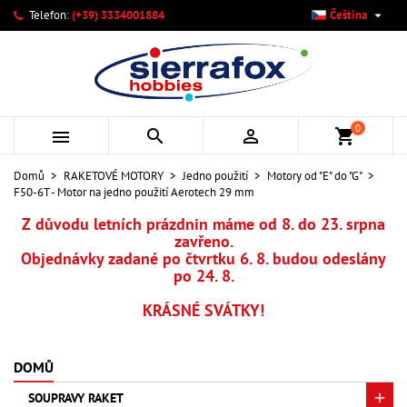

Telefon:
(+39) 3334001884
Čeština
×
×
×
Můj seznam přání
Vytvořit seznam přání
Přihlásit se
add_circle_outline
Vytvořit nový seznam
Musíte být přihlášen, abyste si mohli výrobky uložit do
Název seznamu přání
svého seznamu přání.
0



shopping_cart
Zrušit
Přihlásit se
Domů
RAKETOVÉ MOTORY
Jedno použití
Motory od "E" do "G"
Zrušit
Vytvořit seznam přání
F50-6T - Motor na jedno použití Aerotech 29 mm
Z důvodu letních prázdnin máme od 8. do 23. srpna
zavřeno.
Objednávky zadané po čtvrtku 6. 8. budou odeslány
po 24. 8.
KRÁSNÉ SVÁTKY!
DOMŮ
SOUPRAVY RAKET