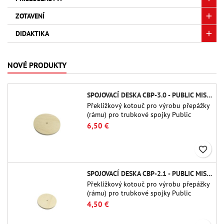
ZOTAVENÍ
DIDAKTIKA
NOVÉ PRODUKTY
SPOJOVACÍ DESKA CBP-3.0 - PUBLIC MISSILES LTD.
Překližkový kotouč pro výrobu přepážky
(rámu) pro trubkové spojky Public
Missiles Ltd. o průměru 75 mm (PT-
6,50 €
3.0/QT-3.0)
favorite_border
SPOJOVACÍ DESKA CBP-2.1 - PUBLIC MISSILES LTD.
Překližkový kotouč pro výrobu přepážky
(rámu) pro trubkové spojky Public
Missiles Ltd. o průměru 54 mm (PT-2.1
4,50 €
nebo QT-2.1)