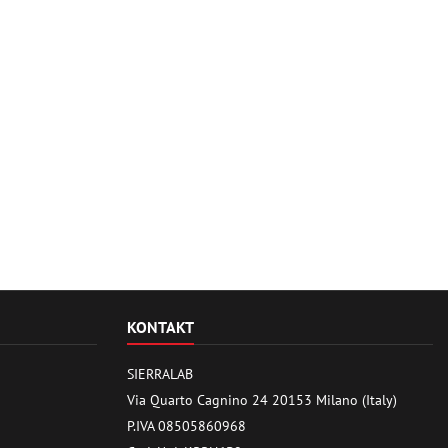
KONTAKT
SIERRALAB
Via Quarto Cagnino 24 20153 Milano (Italy)
P.IVA 08505860968