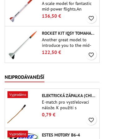
A scale model for fantastic
mid-power flights.An
uncompromising kit that
136,50 €
favorite_border
allows you to build a replica
of one of the most famous
sounding-rocket ever.
ROCKET KIT IQSY TOMAHAWK - AEROTECH
Another great model to
introduce you to the mid-
power.A scale replica of a
122,50 €
favorite_border
famous sounding rocket,
small in size and peefect to
move to higher-level kits.
NEJPRODÁVANÉJŠÍ
Vyprodáno
ELEKTRICKÁ ZÁPALKA (CHIP-TYPE)
E-match pro vystřelovací
nálože. K použití s ​​
výškoměry nebo jinými
0,79 €
elektronickými zařízeními.
favorite_border
Vyprodáno
ESTES MOTORY B6-4