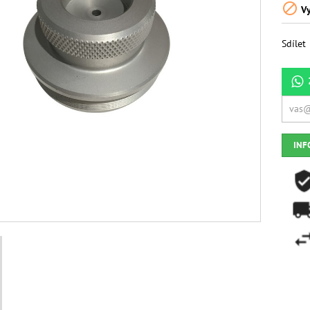

Vy
Sdílet
INF