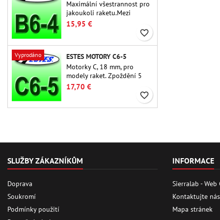
Maximální všestrannost pro
jakoukoli raketu.Mezi
nejpoužívanější raketové
15,95 €
motory vůbec patří Estes B6-
favorite_border
4 motor vhodný pro většinu
raket Estes a podobných
Vyprodáno
ESTES MOTORY C6-5
raket.
Motorky C, 18 mm, pro
modely raket. Zpoždění 5
sekund u jednostupňových
17,70 €
raket.
favorite_border
SLUŽBY ZÁKAZNÍKŮM
INFORMACE
Doprava
Sierralab - Web
Soukromí
Kontaktujte nás
Podmínky použití
Mapa stránek