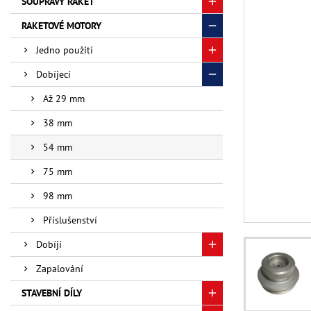
SOUPRAVY RAKET
RAKETOVÉ MOTORY
Jedno použití
Dobíjecí
Až 29 mm
38 mm
54 mm
75 mm
98 mm
Příslušenství
Dobíjí
Zapalování
STAVEBNÍ DÍLY