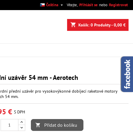

Čeština
Vítejte,
Přihlásit se
nebo
Registrovat
×
×
×
shopping_cart
Košík:
0
Produkty - 0,00 €
.
e
í
ní uzávěr 54 mm - Aerotech
rdní přední uzávěr pro vysokovýkonné dobíjecí raketové motory
ech 54 mm.
95 €
S DPH
Přidat do košíku
