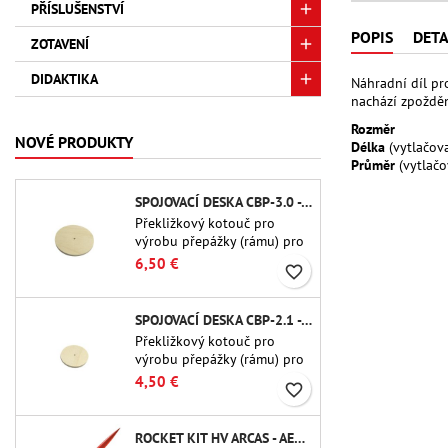
PŘÍSLUŠENSTVÍ
POPIS
DETA
ZOTAVENÍ
DIDAKTIKA
Náhradní díl pr
nachází zpožděn
Rozměr
NOVÉ PRODUKTY
Délka
(vytlačov
Průměr
(vytlačo
SPOJOVACÍ DESKA CBP-3.0 - PUBLIC MISSILES LTD.
Překližkový kotouč pro
výrobu přepážky (rámu) pro
trubkové spojky Public
6,50 €
favorite_border
Missiles Ltd. o průměru 75
mm (PT-3.0/QT-3.0)
SPOJOVACÍ DESKA CBP-2.1 - PUBLIC MISSILES LTD.
Překližkový kotouč pro
výrobu přepážky (rámu) pro
trubkové spojky Public
4,50 €
favorite_border
Missiles Ltd. o průměru 54
mm (PT-2.1 nebo QT-2.1)
ROCKET KIT HV ARCAS - AEROTECH