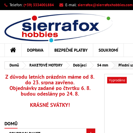
Telefon:
(+39) 3334001884
E-mail:
sierrafox@sierrafoxhobbies.com
M
Vy
Př
add_circle_outline
Mus
Ná
DOPRAVA
BEZPEČNÉ PLATBY
SOUKROMÍ
Domů
RAKETOVÉ MOTORY
Dobíjecí
54 mm
Přední u
Z důvodu letních prázdnin máme od 8.
Vyprodáno
do 23. srpna zavřeno.
Objednávky zadané po čtvrtku 6. 8.
budou odeslány po 24. 8.
KRÁSNÉ SVÁTKY!
DOMŮ