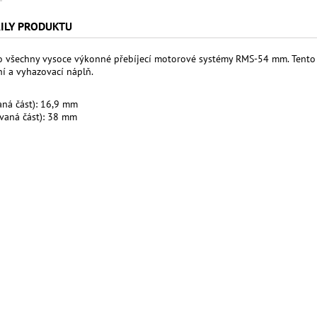
ILY PRODUKTU
o všechny vysoce výkonné přebíjecí motorové systémy RMS-54 mm. Tento u
í a vyhazovací náplň.
aná část): 16,9 mm
vaná část): 38 mm