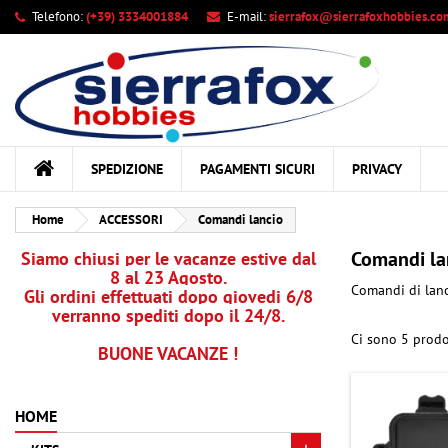
Telefono:
(+39) 3334001884
E-mail:
sierrafox@sierrafoxhobbies.co
Le
((
Cr
A
add_circle_outline
((c
Dev
Nom
des
SPEDIZIONE
PAGAMENTI SICURI
PRIVACY
Home
ACCESSORI
Comandi lancio
Comandi la
Siamo chiusi per le vacanze estive dal
8 al 23 Agosto.
Comandi di lanci
Gli ordini effettuati dopo giovedi 6/8
verranno spediti dopo il 24/8.
Ci sono 5 prodo
BUONE VACANZE !
HOME