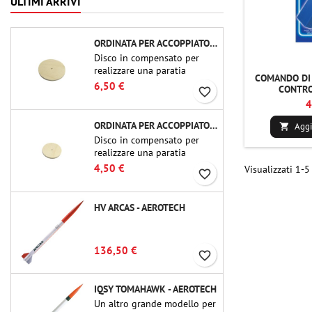
ULTIMI ARRIVI
ORDINATA PER ACCOPPIATORE CBP-3.0 - PUBLIC MISSILES LTD.
Disco in compensato per
realizzare una paratia
COMANDO DI 
(ordinata) in accoppiatori
6,50 €
CONTRO
favorite_border
per tubi Public Missiles Ltd.
4
da 54 mm (PT-2.1 o QT-2.1)
ORDINATA PER ACCOPPIATORE CBP-2.1 - PUBLIC MISSILES LTD.
Aggi

Disco in compensato per
realizzare una paratia
(ordinata) in accoppiatori
4,50 €
Visualizzati 1-5 
favorite_border
per tubi Public Missiles Ltd.
da 54 mm (PT-2.1 o QT-2.1)
HV ARCAS - AEROTECH
136,50 €
favorite_border
IQSY TOMAHAWK - AEROTECH
Un altro grande modello per