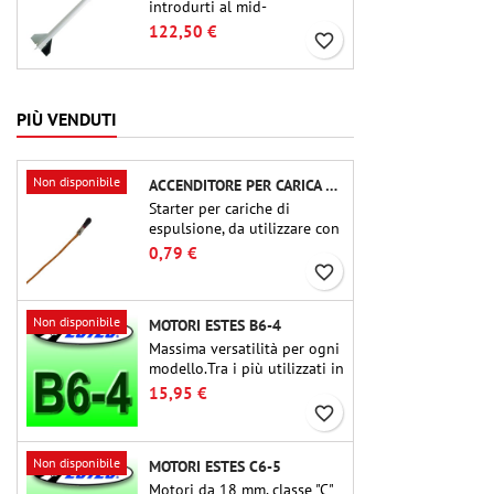
introdurti al mid-
power.Riproduzione in scala
122,50 €
favorite_border
di un famoso razzo-sonda,
dalle dimensioni contenute
e adatto per passare a kit di
livello superiore.
PIÙ VENDUTI
Non disponibile
ACCENDITORE PER CARICA DI ESPULSIONE (CHIP-TYPE)
Starter per cariche di
espulsione, da utilizzare con
altimetri o altri dispositivi
0,79 €
elettronici.
favorite_border
Non disponibile
MOTORI ESTES B6-4
Massima versatilità per ogni
modello.Tra i più utilizzati in
assoluto, l'Estes B6-4 è il
15,95 €
motore adatto per la grande
favorite_border
maggioranza dei
razzomodelli Estes e simili.
Non disponibile
MOTORI ESTES C6-5
Motori da 18 mm, classe "C"