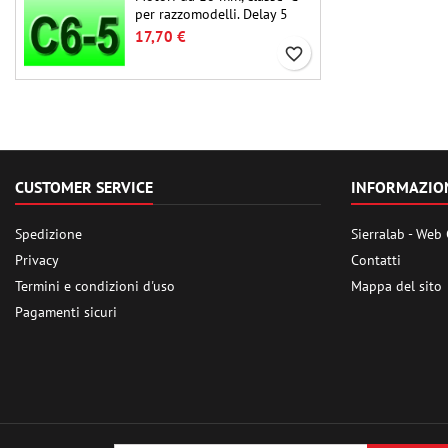
per razzomodelli. Delay 5
secondi, adatti per
17,70 €
razzomodelli monostadio.
favorite_border
CUSTOMER SERVICE
INFORMAZIO
Spedizione
Sierralab - Web
Privacy
Contatti
Termini e condizioni d'uso
Mappa del sito
Pagamenti sicuri