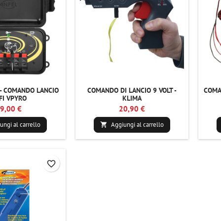
- COMANDO LANCIO
COMANDO DI LANCIO 9 VOLT -
COMAN
FI VPYRO
KLIMA
9,00 €
20,90 €
ungi al carrello
Aggiungi al carrello

favorite_border