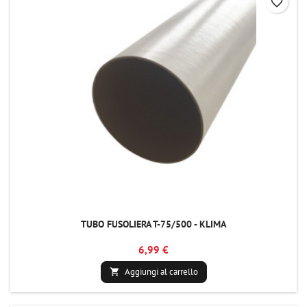
favorite_border
TUBO FUSOLIERA T-75/500 - KLIMA
6,99 €
Aggiungi al carrello
