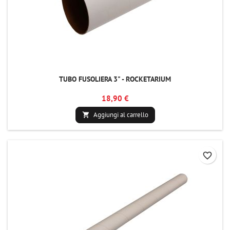
TUBO FUSOLIERA 3" - ROCKETARIUM
18,90 €
Aggiungi al carrello

favorite_border