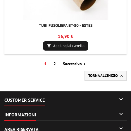
TUBI FUSOLIERA BT-80 - ESTES
16,90 €
Aggiungi al carrello

1
2
Successivo

TORNA ALL'INIZIO


CUSTOMER SERVICE

INFORMAZIONI

AREA RISERVATA