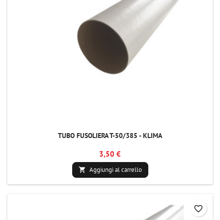
TUBO FUSOLIERA T-50/385 - KLIMA
3,50 €
Aggiungi al carrello

favorite_border