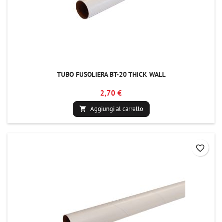
TUBO FUSOLIERA BT-20 THICK WALL
2,70 €
Aggiungi al carrello

favorite_border