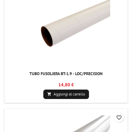
TUBO FUSOLIERA BT-1.9 - LOC/PRECISION
14,80 €
Aggiungi al carrello

favorite_border