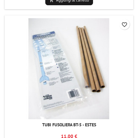
Aggiungi al carrello

favorite_border
TUBI FUSOLIERA BT-5 - ESTES
11,00 €