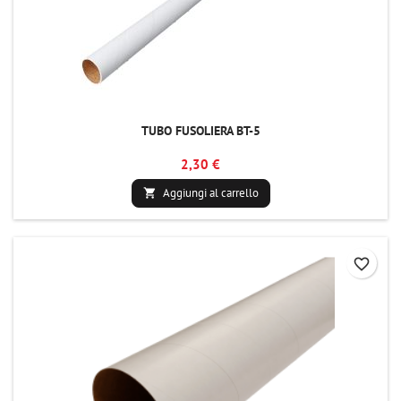
TUBO FUSOLIERA BT-5
2,30 €
Aggiungi al carrello

favorite_border