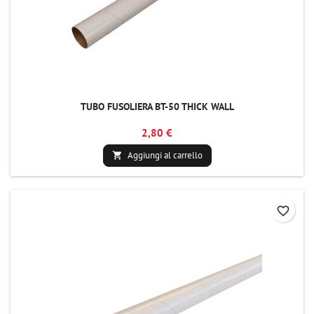
TUBO FUSOLIERA BT-50 THICK WALL
2,80 €
Aggiungi al carrello

favorite_border