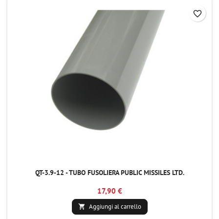
favorite_border
QT-3.9-12 - TUBO FUSOLIERA PUBLIC MISSILES LTD.
17,90 €
Aggiungi al carrello
