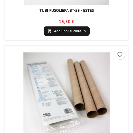
TUBI FUSOLIERA BT-55 - ESTES
15,50 €
Aggiungi al carrello

favorite_border