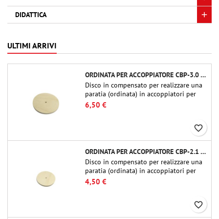
DIDATTICA
ULTIMI ARRIVI
ORDINATA PER ACCOPPIATORE CBP-3.0 - PUBLIC MISSILES LTD.
Disco in compensato per realizzare una
paratia (ordinata) in accoppiatori per
tubi Public Missiles Ltd. da 54 mm (PT-
6,50 €
2.1 o QT-2.1)
favorite_border
ORDINATA PER ACCOPPIATORE CBP-2.1 - PUBLIC MISSILES LTD.
Disco in compensato per realizzare una
paratia (ordinata) in accoppiatori per
tubi Public Missiles Ltd. da 54 mm (PT-
4,50 €
2.1 o QT-2.1)
favorite_border