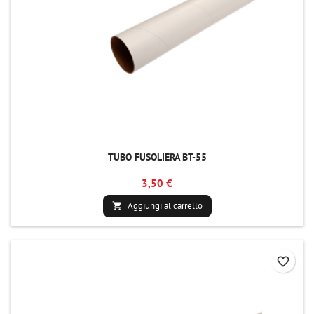
TUBO FUSOLIERA BT-55
3,50 €
Aggiungi al carrello

favorite_border