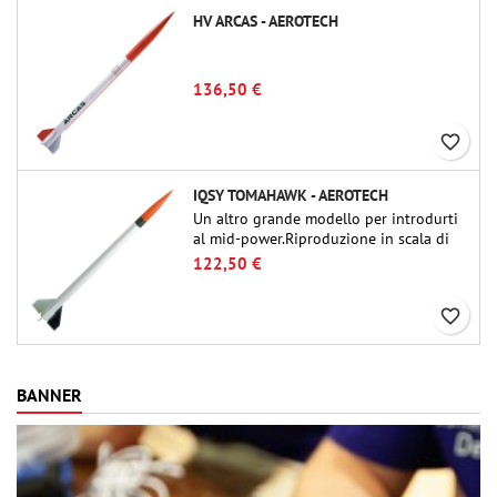
HV ARCAS - AEROTECH
136,50 €
favorite_border
IQSY TOMAHAWK - AEROTECH
Un altro grande modello per introdurti
al mid-power.Riproduzione in scala di
un famoso razzo-sonda, dalle dimensioni
122,50 €
contenute e adatto per passare a kit di
livello superiore.
favorite_border
BANNER