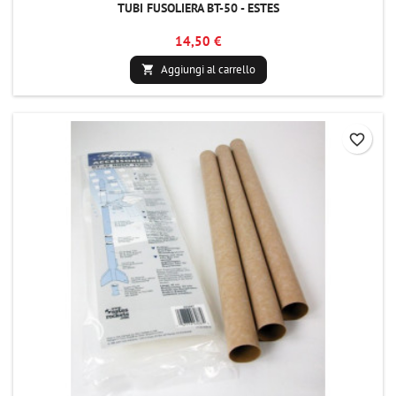
TUBI FUSOLIERA BT-50 - ESTES
14,50 €
Aggiungi al carrello

favorite_border