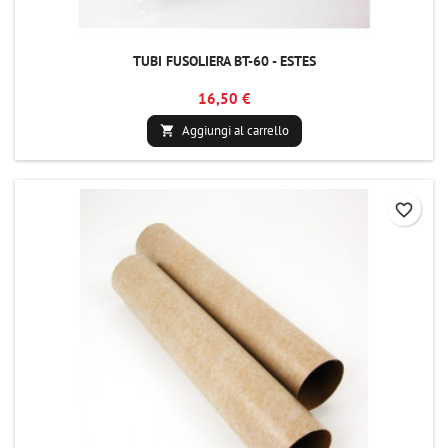
TUBI FUSOLIERA BT-60 - ESTES
16,50 €
Aggiungi al carrello

favorite_border