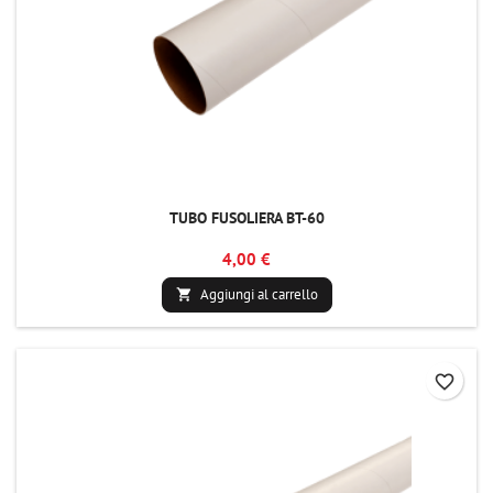
TUBO FUSOLIERA BT-60
4,00 €
Aggiungi al carrello

favorite_border