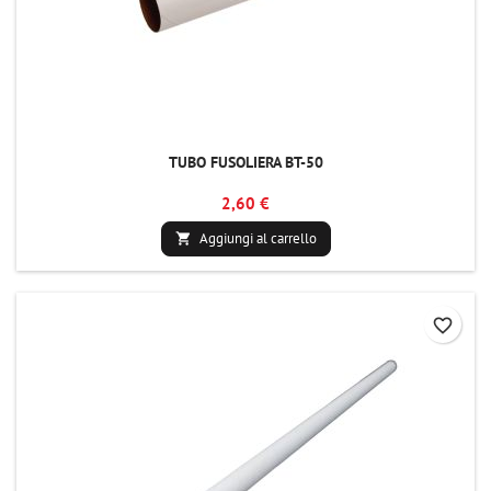
TUBO FUSOLIERA BT-50
2,60 €
Aggiungi al carrello

favorite_border