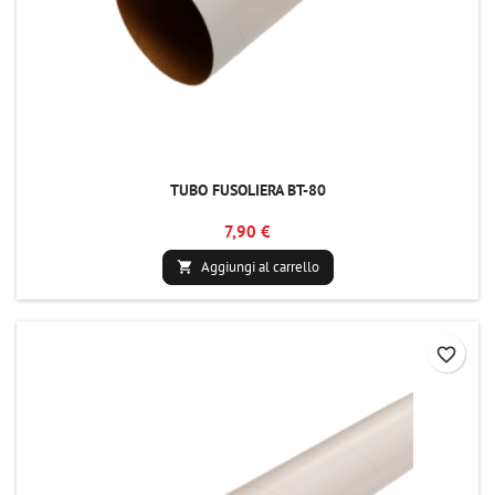
TUBO FUSOLIERA BT-80
7,90 €
Aggiungi al carrello

favorite_border