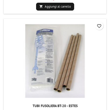
Aggiungi al carrello

favorite_border
TUBI FUSOLIERA BT-20 - ESTES