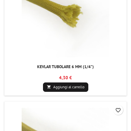
KEVLAR TUBOLARE 6 MM (1/4")
4,30 €
Aggiungi al carrello

favorite_border