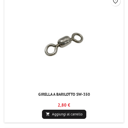
favorite_border
GIRELLA A BARILOTTO SW-350
2,80 €
Aggiungi al carrello
