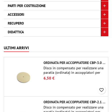
PARTI PER COSTRUZIONE
ACCESSORI
RECUPERO
DIDATTICA
ULTIMI ARRIVI
ORDINATA PER ACCOPPIATORE CBP-3.0 - PUBLIC MISSILES LTD.
Disco in compensato per realizzare una
paratia (ordinata) in accoppiatori per
tubi Public Missiles Ltd. da 54 mm (PT-
6,50 €
2.1 o QT-2.1)
favorite_border
ORDINATA PER ACCOPPIATORE CBP-2.1 - PUBLIC MISSILES LTD.
Disco in compensato per realizzare una
paratia (ordinata) in accoppiatori per