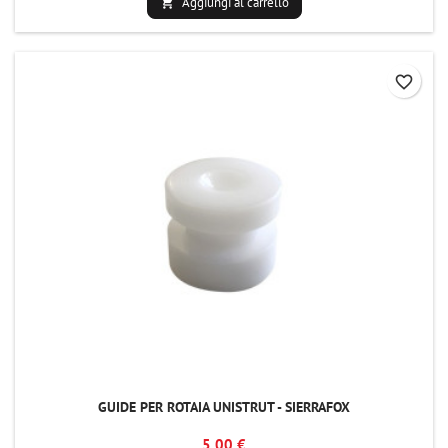
Aggiungi al carrello

favorite_border
GUIDE PER ROTAIA UNISTRUT - SIERRAFOX
5,00 €