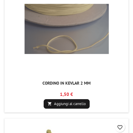
CORDINO IN KEVLAR 2 MM
1,50 €
Aggiungi al carrello

favorite_border