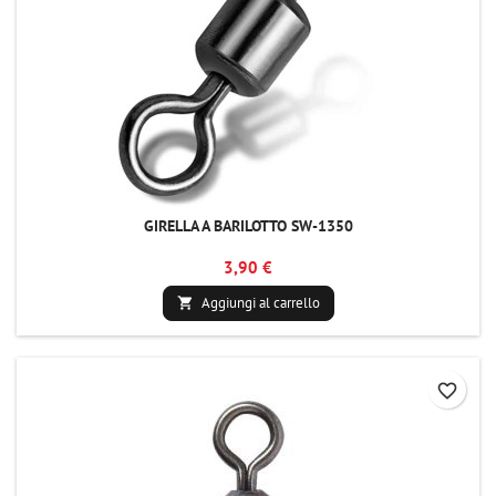
GIRELLA A BARILOTTO SW-1350
3,90 €
Aggiungi al carrello

favorite_border