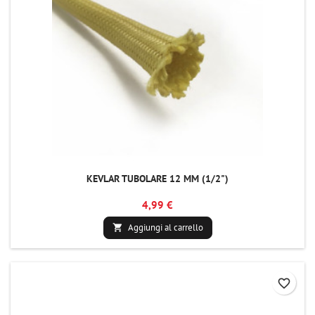
KEVLAR TUBOLARE 12 MM (1/2")
4,99 €
Aggiungi al carrello

favorite_border