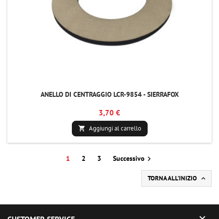
ANELLO DI CENTRAGGIO LCR-9854 - SIERRAFOX
3,70 €
Aggiungi al carrello

1
2
3
Successivo

TORNA ALL'INIZIO


CUSTOMER SERVICE