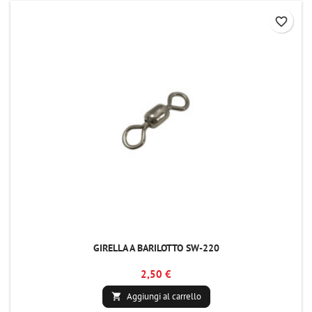
favorite_border
GIRELLA A BARILOTTO SW-220
2,50 €
Aggiungi al carrello
