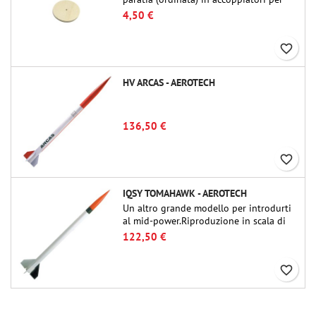
tubi Public Missiles Ltd. da 54 mm (PT-
4,50 €
2.1 o QT-2.1)
favorite_border
HV ARCAS - AEROTECH
136,50 €
favorite_border
IQSY TOMAHAWK - AEROTECH
Un altro grande modello per introdurti
al mid-power.Riproduzione in scala di
un famoso razzo-sonda, dalle dimensioni
122,50 €
contenute e adatto per passare a kit di
livello superiore.
favorite_border