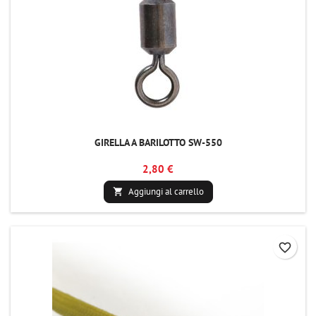
GIRELLA A BARILOTTO SW-550
2,80 €
Aggiungi al carrello

favorite_border