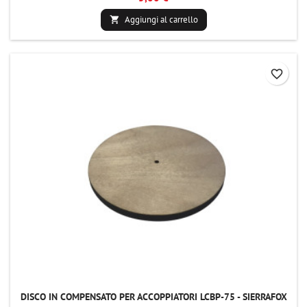
Aggiungi al carrello

favorite_border
DISCO IN COMPENSATO PER ACCOPPIATORI LCBP-75 - SIERRAFOX