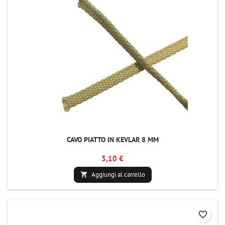
CAVO PIATTO IN KEVLAR 8 MM
3,10 €
Aggiungi al carrello

favorite_border