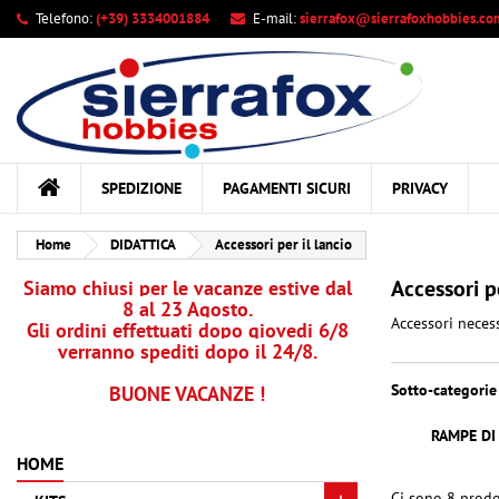
Telefono:
(+39) 3334001884
E-mail:
sierrafox@sierrafoxhobbies.co
Le
((
Cr
A
add_circle_outline
((c
Dev
Nom
des
SPEDIZIONE
PAGAMENTI SICURI
PRIVACY
Home
DIDATTICA
Accessori per il lancio
Accessori pe
Siamo chiusi per le vacanze estive dal
8 al 23 Agosto.
Accessori necess
Gli ordini effettuati dopo giovedi 6/8
verranno spediti dopo il 24/8.
Sotto-categorie
BUONE VACANZE !
RAMPE DI
HOME
Ci sono 8 prodo