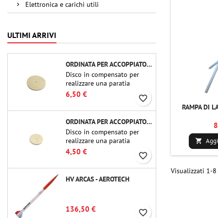
Elettronica e carichi utili
ULTIMI ARRIVI
ORDINATA PER ACCOPPIATORE CBP-3.0 - PUBLIC MISSILES LTD.
Disco in compensato per
realizzare una paratia
(ordinata) in accoppiatori
6,50 €
favorite_border
per tubi Public Missiles Ltd.
RAMPA DI LA
da 54 mm (PT-2.1 o QT-2.1)
ORDINATA PER ACCOPPIATORE CBP-2.1 - PUBLIC MISSILES LTD.
8
Disco in compensato per
realizzare una paratia
Aggi

(ordinata) in accoppiatori
4,50 €
favorite_border
per tubi Public Missiles Ltd.
da 54 mm (PT-2.1 o QT-2.1)
Visualizzati 1-8 
HV ARCAS - AEROTECH
136,50 €
favorite_border