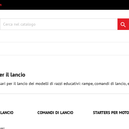
m
 mie liste di desideri
modalTitle))
ea lista dei desideri
ccedi

Crea nuova lista
onfirmMessage))
i avere effettuato l'accesso per salvare dei prodotti nella tua lista dei
e lista dei desideri
ideri.
((cancelText))
((modalDeleteText)
Annulla
Acced
Annulla
Crea lista dei desider
r il lancio
ari per il lancio dei modelli di razzi educativi: rampe, comandi di lancio,
 LANCIO
COMANDI DI LANCIO
STARTERS PER MOTO
tti.