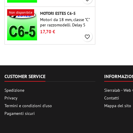
maggioranza dei
razzomodelli Estes e simili.
Non disponibile
MOTORI ESTES C6-5
Motori da 18 mm, classe "C"
per razzomodelli. Delay 5
secondi, adatti per
17,70 €
razzomodelli monostadio.
favorite_border
CUSTOMER SERVICE
INFORMAZIO
Spedizione
Sierralab - Web
Privacy
Contatti
Termini e condizioni d'uso
Mappa del sito
Pagamenti sicuri