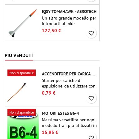
IQSY TOMAHAWK - AEROTECH
Un altro grande modello per
introdurti al mid-
power.Riproduzione in scala
122,50 €
favorite_border
di un famoso razzo-sonda,
dalle dimensioni contenute
e adatto per passare a kit di
livello superiore.
PIÙ VENDUTI
Non disponibile
ACCENDITORE PER CARICA DI ESPULSIONE (CHIP-TYPE)
Starter per cariche di
espulsione, da utilizzare con
altimetri o altri dispositivi
0,79 €
elettronici.
favorite_border
Non disponibile
MOTORI ESTES B6-4
Massima versatilità per ogni
modello.Tra i più utilizzati in
assoluto, l'Estes B6-4 è il
15,95 €
motore adatto per la grande
favorite_border