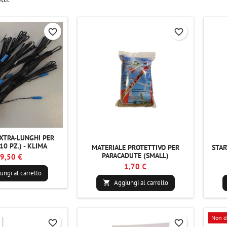
favorite_border
favorite_border
XTRA-LUNGHI PER
10 PZ.) - KLIMA
MATERIALE PROTETTIVO PER
STAR
PARACADUTE (SMALL)
9,50 €
1,70 €
ungi al carrello
Aggiungi al carrello

Non d
favorite_border
favorite_border