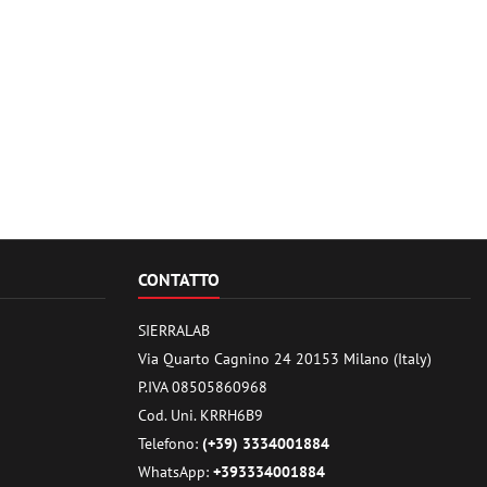
CONTATTO
SIERRALAB
Via Quarto Cagnino 24 20153 Milano (Italy)
P.IVA 08505860968
Cod. Uni. KRRH6B9
Telefono:
(+39) 3334001884
WhatsApp:
+393334001884