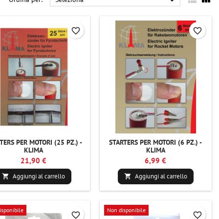

favorite_border
favorite_border
TERS PER MOTORI (25 PZ.) -
STARTERS PER MOTORI (6 PZ.) -
KLIMA
KLIMA
21,90 €
6,99 €
Aggiungi al carrello
Aggiungi al carrello


isponibile
Non disponibile
favorite_border
favorite_border