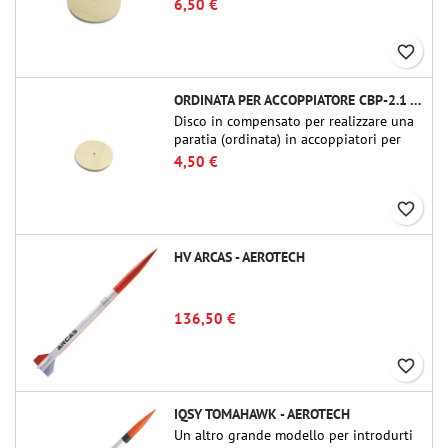
6,50 €
2.1 o QT-2.1)
favorite_border
ORDINATA PER ACCOPPIATORE CBP-2.1 - PUBLIC MISSILES LTD.
Disco in compensato per realizzare una
paratia (ordinata) in accoppiatori per
tubi Public Missiles Ltd. da 54 mm (PT-
4,50 €
2.1 o QT-2.1)
favorite_border
HV ARCAS - AEROTECH
136,50 €
favorite_border
IQSY TOMAHAWK - AEROTECH
Un altro grande modello per introdurti