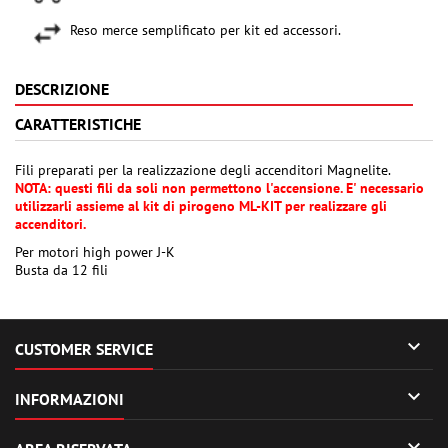
Reso merce semplificato per kit ed accessori.
DESCRIZIONE
CARATTERISTICHE
Fili preparati per la realizzazione degli accenditori Magnelite.
NOTA: questi fili da soli non permettono l'accensione. E' necessario
utilizzarli assieme al kit di pirogeno ML-KIT per realizzare gli
accenditori.
Per motori high power J-K
Busta da 12 fili

CUSTOMER SERVICE

INFORMAZIONI
