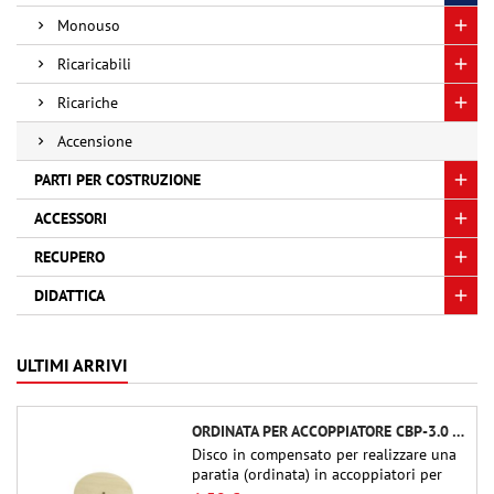
Monouso
Ricaricabili
Ricariche
Accensione
PARTI PER COSTRUZIONE
ACCESSORI
RECUPERO
DIDATTICA
ULTIMI ARRIVI
ORDINATA PER ACCOPPIATORE CBP-3.0 - PUBLIC MISSILES LTD.
Disco in compensato per realizzare una
paratia (ordinata) in accoppiatori per
tubi Public Missiles Ltd. da 54 mm (PT-