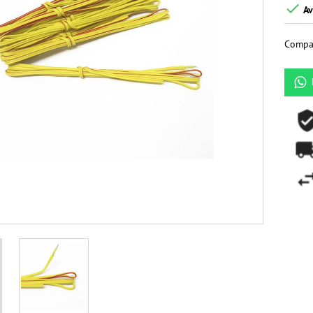

Av
Compar