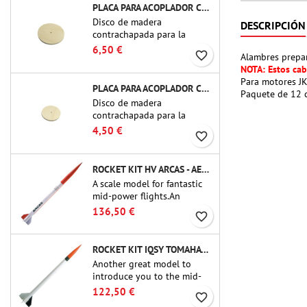
PLACA PARA ACOPLADOR CBP-3.0 - PUBLIC MISSILES LTD.
Disco de madera
DESCRIPCIÓN
contrachapada para la
fabricación de un mamparo
6,50 €
favorite_border
Alambres prepar
(marco) para acopladores de
NOTA: Estos cab
tubo de 75 mm de Public
Para motores JK
Missiles Ltd. (PT-3.0/QT-3.0)
PLACA PARA ACOPLADOR CBP-2.1 - PUBLIC MISSILES LTD.
Paquete de 12 
Disco de madera
contrachapada para la
fabricación de un mamparo
4,50 €
favorite_border
(marco) para acopladores de
tubo de 54 mm de Public
Missiles Ltd. (PT-2.1 o QT-
ROCKET KIT HV ARCAS - AEROTECH
2.1)
A scale model for fantastic
mid-power flights.An
uncompromising kit that
136,50 €
favorite_border
allows you to build a replica
of one of the most famous
sounding-rocket ever.
ROCKET KIT IQSY TOMAHAWK - AEROTECH
Another great model to
introduce you to the mid-
power.A scale replica of a
122,50 €
favorite_border
famous sounding rocket,