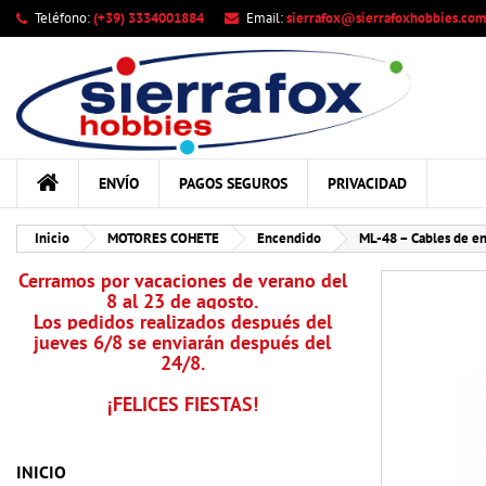
Teléfono:
(+39) 3334001884
Email:
sierrafox@sierrafoxhobbies.com
Mi
Cr
In
add_circle_outline
Deb
Nom
ENVÍO
PAGOS SEGUROS
PRIVACIDAD
Inicio
MOTORES COHETE
Encendido
ML-48 – Cables de e
Cerramos por vacaciones de verano del
8 al 23 de agosto.
Los pedidos realizados después del
jueves 6/8 se enviarán después del
24/8.
¡FELICES FIESTAS!
INICIO