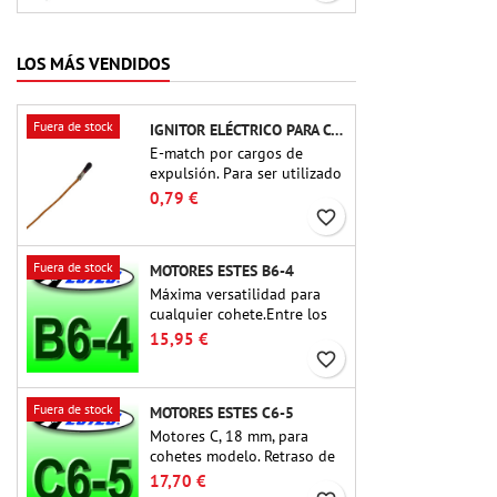
small in size and peefect to
move to higher-level kits.
LOS MÁS VENDIDOS
Fuera de stock
IGNITOR ELÉCTRICO PARA CARGA DE EYECCIÓN
E-match por cargos de
expulsión. Para ser utilizado
con altímetros u otros
0,79 €
dispositivos electrónicos.
favorite_border
Fuera de stock
MOTORES ESTES B6-4
Máxima versatilidad para
cualquier cohete.Entre los
motores para cohetes más
15,95 €
utilizados hasta la fecha, el
favorite_border
Estes B6-4 es el motor
adecuado para la gran
Fuera de stock
MOTORES ESTES C6-5
mayoría de cohetes Estes y
similares.
Motores C, 18 mm, para
cohetes modelo. Retraso de
5 segundos, para cohetes de
17,70 €
una sola etapa.