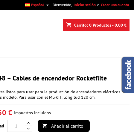

Español
Bienvenido,
Iniciar sesión
o
Crear una cuenta
×
×
×
shopping_cart
Carrito:
0
Productos - 0,00 €
n
s
8 – Cables de encendedor Rocketflite
es listos para usar para la producción de encendedores eléctricos para
s modelo. Para usar con el ML-KIT. Longitud 120 cm.
50 €
Impuestos incluidos
Añadir al carrito
dad
