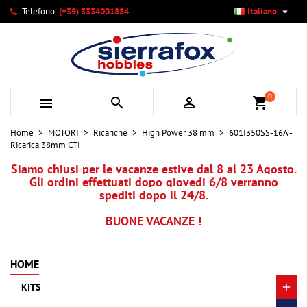

Telefono:
(+39) 3334001884
Italiano
×
×
×
Le mie liste di desideri
Crea lista dei desideri
Accedi
add_circle_outline
Crea nuova lista
Devi avere effettuato l'accesso per salvare dei prodotti
Nome lista dei desideri
nella tua lista dei desideri.
0



shopping_cart
Annulla
Accedi
Home
MOTORI
Ricariche
High Power 38 mm
601I350SS-16A -
Annulla
Crea lista dei desideri
Ricarica 38mm CTI
Siamo chiusi per le vacanze estive dal 8 al 23 Agosto.
Gli ordini effettuati dopo giovedi 6/8 verranno
spediti dopo il 24/8.
BUONE VACANZE !
HOME
KITS