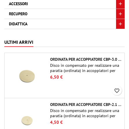
ACCESSORI
RECUPERO
DIDATTICA
ULTIMI ARRIVI
ORDINATA PER ACCOPPIATORE CBP-3.0 - PUBLIC MISSILES LTD.
Disco in compensato per realizzare una
paratia (ordinata) in accoppiatori per
tubi Public Missiles Ltd. da 54 mm (PT-
6,50 €
2.1 o QT-2.1)
favorite_border
ORDINATA PER ACCOPPIATORE CBP-2.1 - PUBLIC MISSILES LTD.
Disco in compensato per realizzare una
paratia (ordinata) in accoppiatori per
tubi Public Missiles Ltd. da 54 mm (PT-
4,50 €
2.1 o QT-2.1)