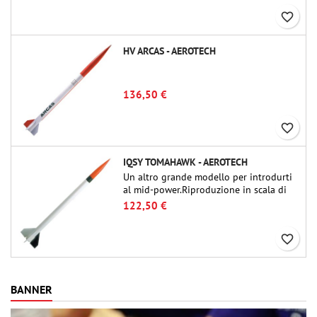
favorite_border
HV ARCAS - AEROTECH
136,50 €
favorite_border
IQSY TOMAHAWK - AEROTECH
Un altro grande modello per introdurti
al mid-power.Riproduzione in scala di
un famoso razzo-sonda, dalle dimensioni
122,50 €
contenute e adatto per passare a kit di
livello superiore.
favorite_border
BANNER