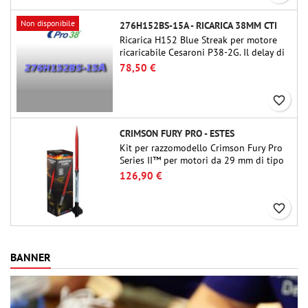
Non disponibile
276H152BS-15A - RICARICA 38MM CTI
Ricarica H152 Blue Streak per motore
ricaricabile Cesaroni P38-2G. Il delay di
15 secondi è regolabile tramite lo
78,50 €
strumento ProDAT 38
favorite_border
CRIMSON FURY PRO - ESTES
Kit per razzomodello Crimson Fury Pro
Series II™ per motori da 29 mm di tipo
E, F e G. Progettato per modellisti
126,90 €
esperti, Crimson Fury offre lanci
emozionanti, recuperi fluidi e
favorite_border
un'esperienza di costruzione raffinata
quanto i voli stessi.
BANNER