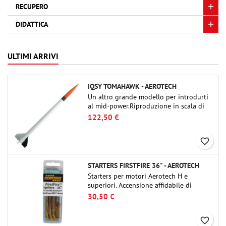
RECUPERO
DIDATTICA
ULTIMI ARRIVI
IQSY TOMAHAWK - AEROTECH
Un altro grande modello per introdurti
al mid-power.Riproduzione in scala di
un famoso razzo-sonda, dalle dimensioni
122,50 €
contenute e adatto per passare a kit di
livello superiore.
favorite_border
STARTERS FIRSTFIRE 36" - AEROTECH
Starters per motori Aerotech H e
superiori. Accensione affidabile di
motori fino a 91 cm di lunghezza.
30,50 €
favorite_border